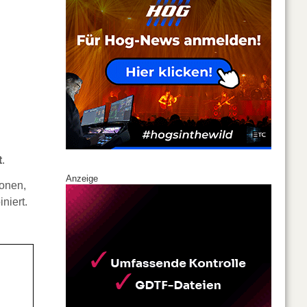
t
.
Anzeige
ionen,
niert.