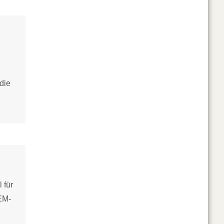
die
 für
IEM-