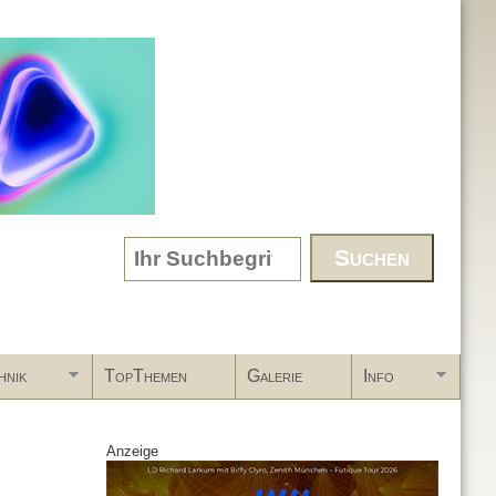
Search form
hnik
TopThemen
Galerie
Info
Anzeige