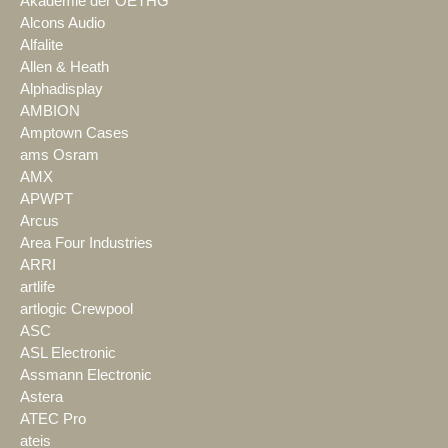
Akademie der OETHG
Alcons Audio
Alfalite
Allen & Heath
Alphadisplay
AMBION
Amptown Cases
ams Osram
AMX
APWPT
Arcus
Area Four Industries
ARRI
artlife
artlogic Crewpool
ASC
ASL Electronic
Assmann Electronic
Astera
ATEC Pro
ateis