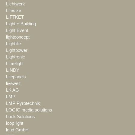
Lichtwerk
Lifesize
LIFTKET
Light + Building
Light Event
lightconcept
Lightlife
Lightpower
Lightronic
Limelight
LINDY
Litepanels
livewelt
LK AG
LMP
LMP Pyrotechnik
LOGIC media solutions
Look Solutions
loop light
loud GmbH