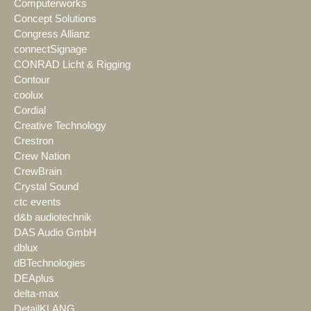
Computerworks
Concept Solutions
Congress Allianz
connectSignage
CONRAD Licht & Rigging
Contour
coolux
Cordial
Creative Technology
Crestron
Crew Nation
CrewBrain
Crystal Sound
ctc events
d&b audiotechnik
DAS Audio GmbH
dblux
dBTechnologies
DEAplus
delta-max
DetailKLANG