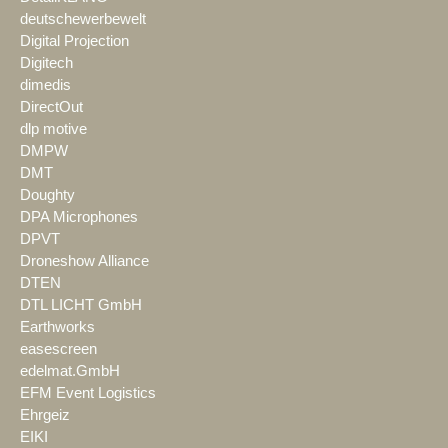
deutschewerbewelt
Digital Projection
Digitech
dimedis
DirectOut
dlp motive
DMPW
DMT
Doughty
DPA Microphones
DPVT
Droneshow Alliance
DTEN
DTL LICHT GmbH
Earthworks
easescreen
edelmat.GmbH
EFM Event Logistics
Ehrgeiz
EIKI