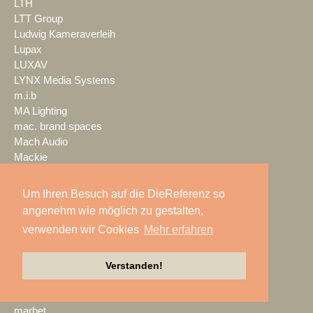
LTH
LTT Group
Ludwig Kameraverleih
Lupax
LUXAV
LYNX Media Systems
m.i.b
MA Lighting
mac. brand spaces
Mach Audio
Mackie
macom
Mad Music
Um Ihren Besuch auf die DieReferenz so
Mäding
angenehm wie möglich zu gestalten,
MADRIX
verwenden wir Cookies
Mehr erfahren
Magic Event- und
Medientechnik
Magic Sky
Verstanden!
magnid
Mainstage
marbet