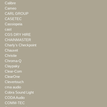
Calibre
Cameo
CARL GROUP
CASETEC
Cassiopeia
cast
CGS DRY HIRE
CHAINMASTER
Charly's Checkpoint
Chauvet
Christie
Chroma-Q
Claypaky
Clear-Com
ClearOne
Clevertouch
cma audio
Cobra Sound Light
CODA Audio
COMM-TEC