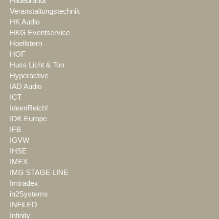
Hildebrandt
Veranstaltungstechnik
HK Audio
HKG Eventservice
Hoellstern
HOF
Huss Licht & Ton
Hyperactive
IAD Audio
ICT
IdeenReich!
IDK Europe
IFB
IGVW
IHSE
IMEX
IMG STAGE LINE
Imtradex
in2Systems
INFiLED
Infinity