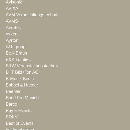
Avisonik
AVIXA
AVM Veranstaltungstechnik
AVMS
Avolites
axxent
Ayrton
b&b group
B&K Braun
B&K Lumitec
B&W Veranstaltungstechnik
B+T Bild+Ton AG
B-Musik Berlin
Babbel & Haeger
Baenfer
Band Pro Munich
Barco
Bayer Events
BDKV
Best of Events
bestvent group