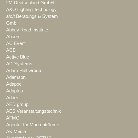
2M Deutschland GmbH
A&O Lighting Technology
a/c/t Beratungs & System
GmbH
Abbey Road Institute
Absen
AC Event
ACB
Active Blue
AD-Systems
Adam Hall Group
Adamson
Adapoe
Adapteo
Adder
AED group
AES Veranstaltungstechnik
AFMG
Agentur für Markenträume
AK Media