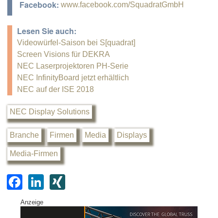
Facebook:
www.facebook.com/SquadratGmbH
Lesen Sie auch:
Videowürfel-Saison bei S[quadrat]
Screen Visions für DEKRA
NEC Laserprojektoren PH-Serie
NEC InfinityBoard jetzt erhältlich
NEC auf der ISE 2018
NEC Display Solutions
Branche
Firmen
Media
Displays
Media-Firmen
F
Li
XI
a
n
N
Anzeige
c
k
G