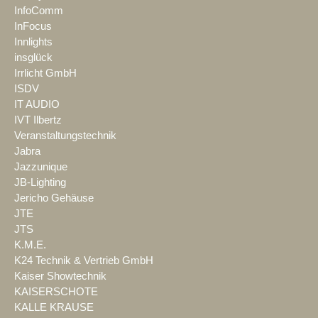
InfoComm
InFocus
Innlights
insglück
Irrlicht GmbH
ISDV
IT AUDIO
IVT Ilbertz
Veranstaltungstechnik
Jabra
Jazzunique
JB-Lighting
Jericho Gehäuse
JTE
JTS
K.M.E.
K24 Technik & Vertrieb GmbH
Kaiser Showtechnik
KAISERSCHOTE
KALLE KRAUSE