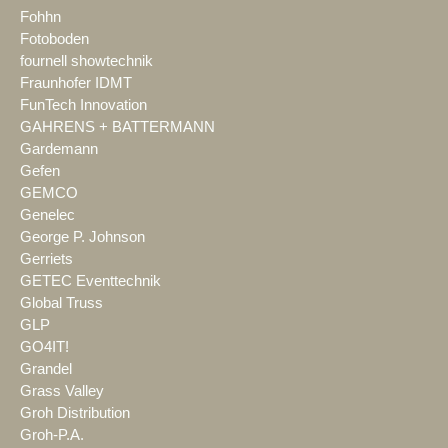
Fohhn
Fotoboden
fournell showtechnik
Fraunhofer IDMT
FunTech Innovation
GAHRENS + BATTERMANN
Gardemann
Gefen
GEMCO
Genelec
George P. Johnson
Gerriets
GETEC Eventtechnik
Global Truss
GLP
GO4IT!
Grandel
Grass Valley
Groh Distribution
Groh-P.A.