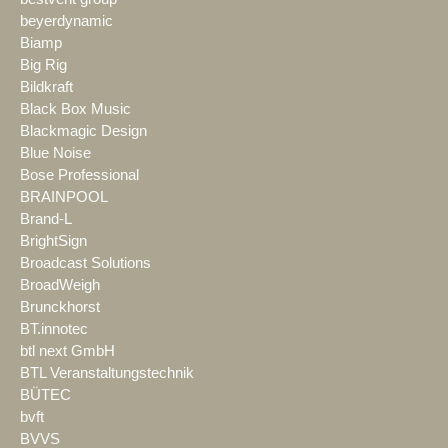
beyerdynamic
Biamp
Big Rig
Bildkraft
Black Box Music
Blackmagic Design
Blue Noise
Bose Professional
BRAINPOOL
Brand-L
BrightSign
Broadcast Solutions
BroadWeigh
Brunckhorst
BT.innotec
btl next GmbH
BTL Veranstaltungstechnik
BÜTEC
bvft
BVVS