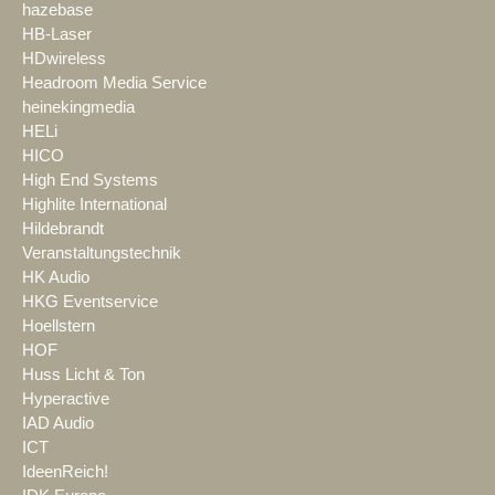
hazebase
HB-Laser
HDwireless
Headroom Media Service
heinekingmedia
HELi
HICO
High End Systems
Highlite International
Hildebrandt
Veranstaltungstechnik
HK Audio
HKG Eventservice
Hoellstern
HOF
Huss Licht & Ton
Hyperactive
IAD Audio
ICT
IdeenReich!