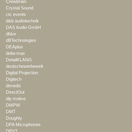
CrewBrain
Crystal Sound
ctc events
d&b audiotechnik
DAS Audio GmbH
dblux
dBTechnologies
DEAplus
delta-max
DetailKLANG
deutschewerbewelt
Digital Projection
Digitech
dimedis
DirectOut
dlp motive
DMPW
DMT
Doughty
DPA Microphones
DPVT