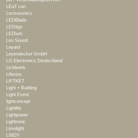
LEaT con
Lectrosonics
LEDBlade
LEDitgo
LEDium
Leu Sound
Leyard
Leyendecker GmbH
LG Electronics Deutschland
Lichtwerk
Lifesize
LIFTKET
Light + Building
Light Event
lightconcept
Lightlife
Lightpower
Lightronic
Limelight
LINDY