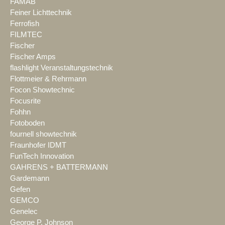
FAMAB
Feiner Lichttechnik
Ferrofish
FILMTEC
Fischer
Fischer Amps
flashlight Veranstaltungstechnik
Flottmeier & Rehrmann
Focon Showtechnic
Focusrite
Fohhn
Fotoboden
fournell showtechnik
Fraunhofer IDMT
FunTech Innovation
GAHRENS + BATTERMANN
Gardemann
Gefen
GEMCO
Genelec
George P. Johnson