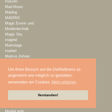
macom
Mad Music
Mäding
MADRIX
Magic Event- und
Medientechnik
Magic Sky
magnid
Mainstage
marbet
Markus Zehner
Martin Audio
Martin by HARMAN
Um Ihren Besuch auf die DieReferenz so
MAXHUB
angenehm wie möglich zu gestalten,
Maxin10sity
verwenden wir Cookies
Mehr erfahren
MBN-PROLED
MDS PAtec
MEDIA IN RES
Verstanden!
Media Resource Group
MEDIA SPECTRUM
MediaLantic