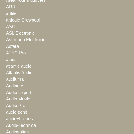
Area Four Industries
ARRI
artlife
artlogic Crewpool
ASC
ASL Electronic
Assmann Electronic
Astera
ATEC Pro
ateis
atlantic audio
Atlantis Audio
audiluma
Audinate
Audio Export
Audio Music
Audio Pro
audio zenit
audio+frames
Audio-Technica
Audiovation