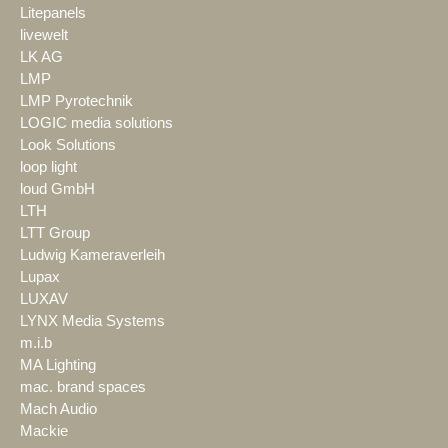
Litepanels
livewelt
LK AG
LMP
LMP Pyrotechnik
LOGIC media solutions
Look Solutions
loop light
loud GmbH
LTH
LTT Group
Ludwig Kameraverleih
Lupax
LUXAV
LYNX Media Systems
m.i.b
MA Lighting
mac. brand spaces
Mach Audio
Mackie