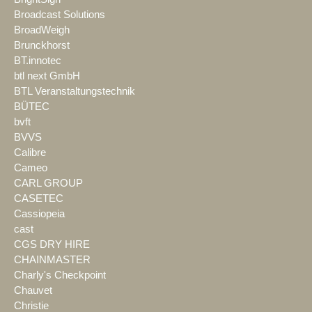
Broadcast Solutions
BroadWeigh
Brunckhorst
BT.innotec
btl next GmbH
BTL Veranstaltungstechnik
BÜTEC
bvft
BVVS
Calibre
Cameo
CARL GROUP
CASETEC
Cassiopeia
cast
CGS DRY HIRE
CHAINMASTER
Charly's Checkpoint
Chauvet
Christie