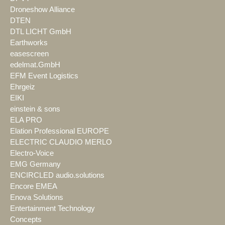
Droneshow Alliance
DTEN
DTL LICHT GmbH
Earthworks
easescreen
edelmat.GmbH
EFM Event Logistics
Ehrgeiz
EIKI
einstein & sons
ELA PRO
Elation Professional EUROPE
ELECTRIC CLAUDIO MERLO
Electro-Voice
EMG Germany
ENCIRCLED audio.solutions
Encore EMEA
Enova Solutions
Entertainment Technology
Concepts