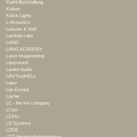
Kuehl Beschallung
Kultour
Kwick Lights
L-Acoustics
Laauser & Vohl
Lambda Labs
LANG
LANG ACADEMY
Laser Imagineering
Laserworld
Lauten Audio
LAUTundHELL
Lawo
Lax Europa
Layher
LC - the live company
LClux
LCPro
LD Systems
LDDE
LDT Veranstaltungsservice