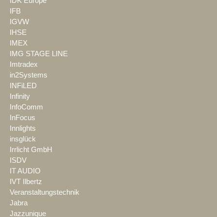
IDK Europe
IFB
IGVW
IHSE
IMEX
IMG STAGE LINE
Imtradex
in2Systems
INFiLED
Infinity
InfoComm
InFocus
Innlights
insglück
Irrlicht GmbH
ISDV
IT AUDIO
IVT Ilbertz
Veranstaltungstechnik
Jabra
Jazzunique