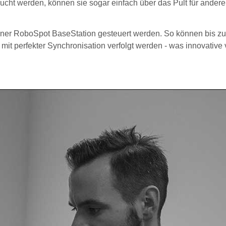
aucht werden, können sie sogar einfach über das Pult für ander
iner RoboSpot BaseStation gesteuert werden. So können bis zu
mit perfekter Synchronisation verfolgt werden - was innovative 