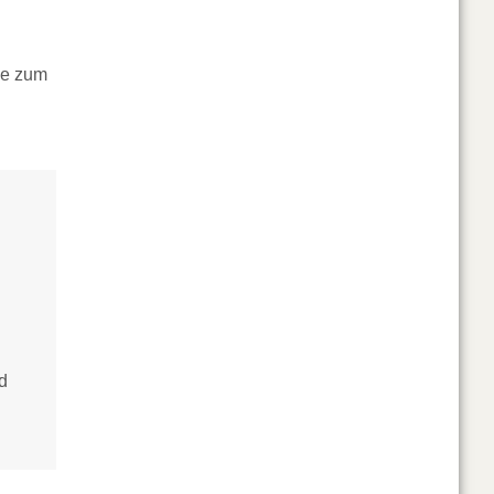
be zum
d