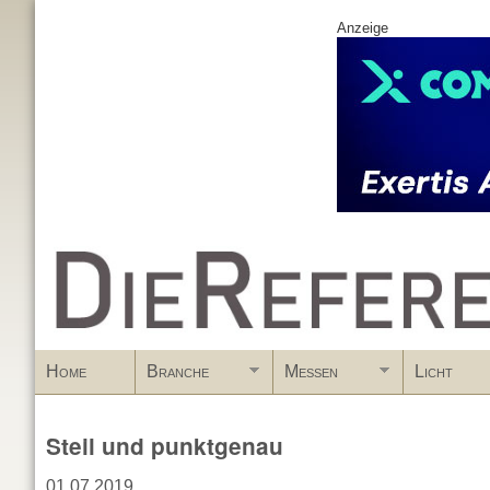
Anzeige
www.DieReferenz.de
Home
Branche
Messen
Licht
Steil und punktgenau
01.07.2019