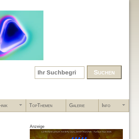
Search form
hnik
TopThemen
Galerie
Info
Anzeige