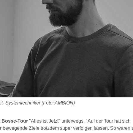
pot–Systemtechniker (Foto: AMBION)
 ‚Bosse-Tour
"Alles ist Jetzt" unterwegs. "Auf der Tour hat sich
r bewegende Ziele trotzdem super verfolgen lassen. So waren 