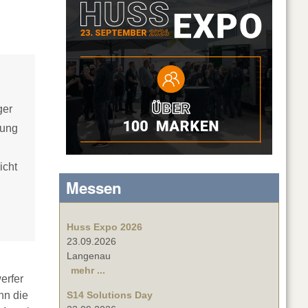
ger
mung
icht
Messen
Huss Expo 2026
23.09.2026
Langenau
mehr ...
erfer
nn die
S14 Solutions Day