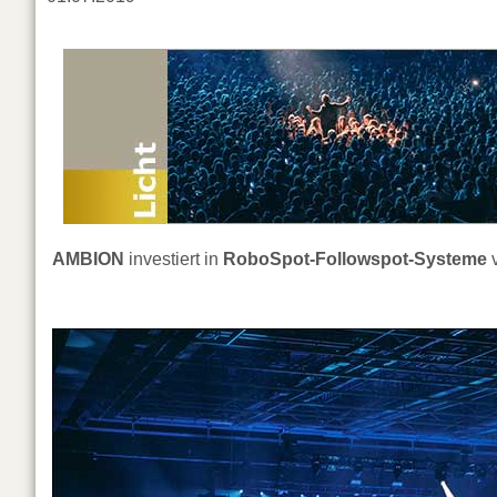
AMBION
investiert in
RoboSpot-Followspot-Systeme