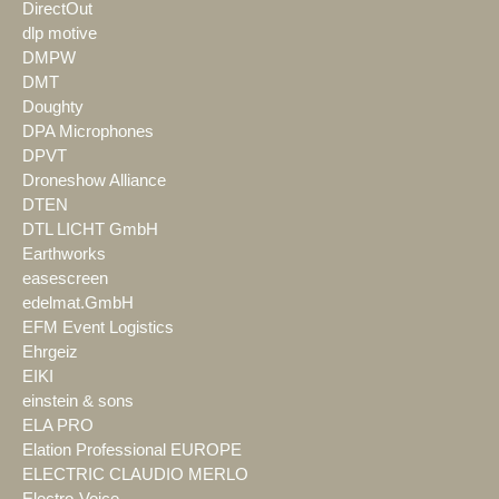
DirectOut
dlp motive
DMPW
DMT
Doughty
DPA Microphones
DPVT
Droneshow Alliance
DTEN
DTL LICHT GmbH
Earthworks
easescreen
edelmat.GmbH
EFM Event Logistics
Ehrgeiz
EIKI
einstein & sons
ELA PRO
Elation Professional EUROPE
ELECTRIC CLAUDIO MERLO