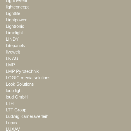
Light Event
lightconcept
Lightlife
Lightpower
Lightronic
Limelight
LINDY
Litepanels
livewelt
LK AG
LMP
LMP Pyrotechnik
LOGIC media solutions
Look Solutions
loop light
loud GmbH
LTH
LTT Group
Ludwig Kameraverleih
Lupax
LUXAV