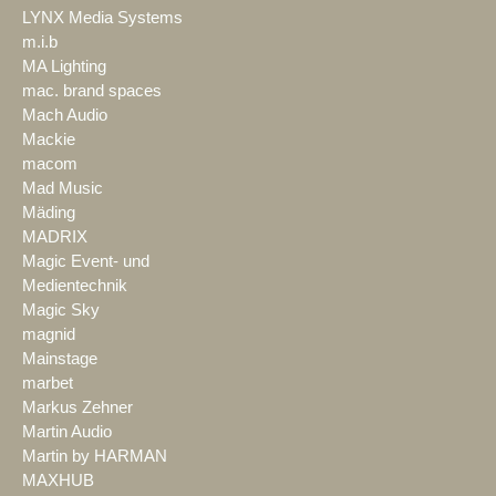
LYNX Media Systems
m.i.b
MA Lighting
mac. brand spaces
Mach Audio
Mackie
macom
Mad Music
Mäding
MADRIX
Magic Event- und
Medientechnik
Magic Sky
magnid
Mainstage
marbet
Markus Zehner
Martin Audio
Martin by HARMAN
MAXHUB