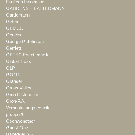
FunTech Innovation
GAHRENS + BATTERMANN
Gardemann
Gefen
GEMCO
Genelec
George P. Johnson
Gerriets
GETEC Eventtechnik
Global Truss
GLP
GO4IT!
Grandel
Grass Valley
Groh Distribution
Groh-P.A.
Veranstaltungstechnik
gruppe20
Gschwendtner
Guest-One
Habegger AG