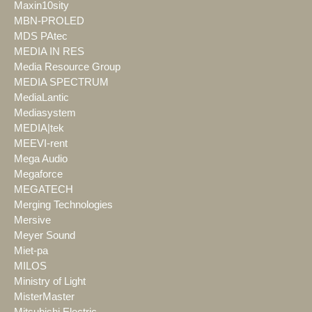
Maxin10sity
MBN-PROLED
MDS PAtec
MEDIA IN RES
Media Resource Group
MEDIA SPECTRUM
MediaLantic
Mediasystem
MEDIA|tek
MEEVI-rent
Mega Audio
Megaforce
MEGATECH
Merging Technologies
Mersive
Meyer Sound
Miet-pa
MILOS
Ministry of Light
MisterMaster