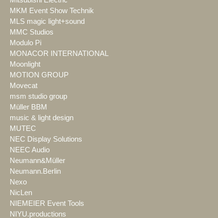
Mitsubishi Electric
MKM Event Show Technik
MLS magic light+sound
MMC Studios
Modulo Pi
MONACOR INTERNATIONAL
Moonlight
MOTION GROUP
Movecat
msm studio group
Müller BBM
music & light design
MUTEC
NEC Display Solutions
NEEC Audio
Neumann&Müller
Neumann.Berlin
Nexo
NicLen
NIEMEIER Event Tools
NIYU.productions