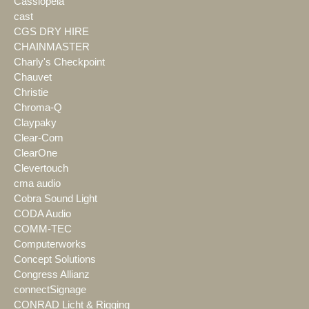
Cassiopeia
cast
CGS DRY HIRE
CHAINMASTER
Charly's Checkpoint
Chauvet
Christie
Chroma-Q
Claypaky
Clear-Com
ClearOne
Clevertouch
cma audio
Cobra Sound Light
CODA Audio
COMM-TEC
Computerworks
Concept Solutions
Congress Allianz
connectSignage
CONRAD Licht & Rigging