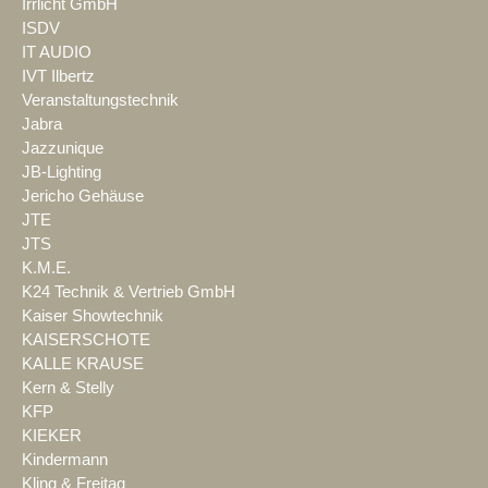
Irrlicht GmbH
ISDV
IT AUDIO
IVT Ilbertz
Veranstaltungstechnik
Jabra
Jazzunique
JB-Lighting
Jericho Gehäuse
JTE
JTS
K.M.E.
K24 Technik & Vertrieb GmbH
Kaiser Showtechnik
KAISERSCHOTE
KALLE KRAUSE
Kern & Stelly
KFP
KIEKER
Kindermann
Kling & Freitag