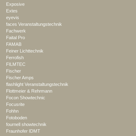
Exposive
Extes
eyevis
faces Veranstaltungstechnik
Fachwerk
Faital Pro
FAMAB
Feiner Lichttechnik
Ferrofish
FILMTEC
Fischer
Fischer Amps
flashlight Veranstaltungstechnik
Flottmeier & Rehrmann
Focon Showtechnic
Focusrite
Fohhn
Fotoboden
fournell showtechnik
Fraunhofer IDMT