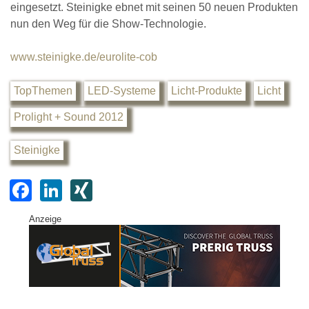
eingesetzt. Steinigke ebnet mit seinen 50 neuen Produkten
nun den Weg für die Show-Technologie.
www.steinigke.de/eurolite-cob
TopThemen
LED-Systeme
Licht-Produkte
Licht
Prolight + Sound 2012
Steinigke
F
Li
XI
a
n
N
Anzeige
c
k
G
e
e
b
dI
o
n