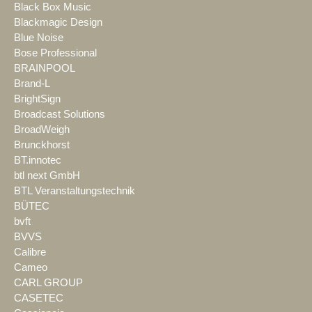
Black Box Music
Blackmagic Design
Blue Noise
Bose Professional
BRAINPOOL
Brand-L
BrightSign
Broadcast Solutions
BroadWeigh
Brunckhorst
BT.innotec
btl next GmbH
BTL Veranstaltungstechnik
BÜTEC
bvft
BVVS
Calibre
Cameo
CARL GROUP
CASETEC