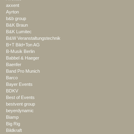
axxent
Ayrton
b&b group
B&K Braun
B&K Lumitec
B&W Veranstaltungstechnik
B+T Bild+Ton AG
B-Musik Berlin
Babbel & Haeger
Baenfer
Band Pro Munich
Barco
Bayer Events
BDKV
Best of Events
bestvent group
beyerdynamic
Biamp
Big Rig
Bildkraft