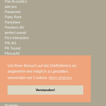
Pan Acoustics
pan-pro
Panasonic
Party Rent
Partylöwe
Peerless-AV
perfect sound
Pico Interactive
PIK AG
PK Sound
PlexusAV
Point Source Audio
POOLgroup
Um Ihren Besuch auf die DieReferenz so
PowerLightsAugsburg
angenehm wie möglich zu gestalten,
preworks
verwenden wir Cookies
Mehr erfahren
PRG
Pro Audio-Technik
Verstanden!
ProAudio Technology
ProCase
Prolight + Sound Frankfurt
Prolights