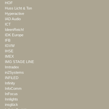
HOF
Huss Licht & Ton
Hyperactive
IAD Audio
ICT
IdeenReich!
IDK Europe
IFB
IGVW
IHSE
IMEX
IMG STAGE LINE
Imtradex
in2Systems
INFiLED
Infinity
InfoComm
InFocus
Innlights
insglück