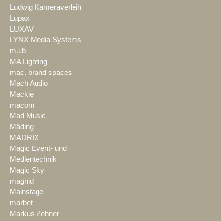
Ludwig Kameraverleih
Lupax
LUXAV
LYNX Media Systems
m.i.b
MA Lighting
mac. brand spaces
Mach Audio
Mackie
macom
Mad Music
Mäding
MADRIX
Magic Event- und
Medientechnik
Magic Sky
magnid
Mainstage
marbet
Markus Zehner