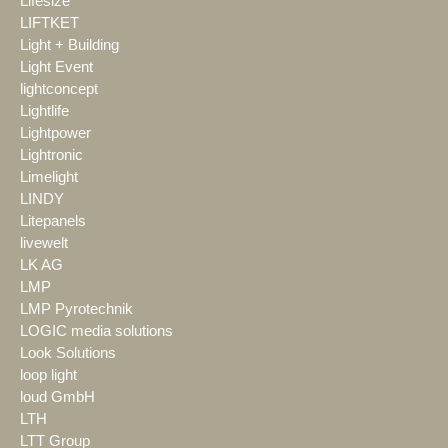
Lifesize
LIFTKET
Light + Building
Light Event
lightconcept
Lightlife
Lightpower
Lightronic
Limelight
LINDY
Litepanels
livewelt
LK AG
LMP
LMP Pyrotechnik
LOGIC media solutions
Look Solutions
loop light
loud GmbH
LTH
LTT Group