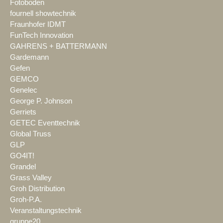
Fotoboden
fournell showtechnik
Fraunhofer IDMT
FunTech Innovation
GAHRENS + BATTERMANN
Gardemann
Gefen
GEMCO
Genelec
George P. Johnson
Gerriets
GETEC Eventtechnik
Global Truss
GLP
GO4IT!
Grandel
Grass Valley
Groh Distribution
Groh-P.A.
Veranstaltungstechnik
gruppe20