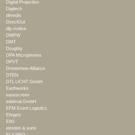
Digital Projection
Digitech
dimedis
DirectOut
dlp motive
DMPW
DMT
Doughty
DPA Microphones
DPVT
Droneshow Alliance
DTEN
DTL LICHT GmbH
Earthworks
easescreen
edelmat.GmbH
EFM Event Logistics
Ehrgeiz
EIKI
einstein & sons
ELA PRO