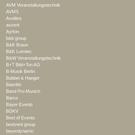
AVM Veranstaltungstechnik
AVMS
Avolites
axxent
Ayrton
b&b group
B&K Braun
B&K Lumitec
B&W Veranstaltungstechnik
B+T Bild+Ton AG
B-Musik Berlin
Babbel & Haeger
Baenfer
Band Pro Munich
Barco
Bayer Events
BDKV
Best of Events
bestvent group
beyerdynamic