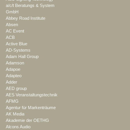
a/c/t Beratungs & System
GmbH
Abbey Road Institute
Absen
AC Event
ACB
Active Blue
AD-Systems
Adam Hall Group
Adamson
Adapoe
Adapteo
Adder
AED group
AES Veranstaltungstechnik
AFMG
Agentur für Markenträume
AK Media
Akademie der OETHG
Alcons Audio