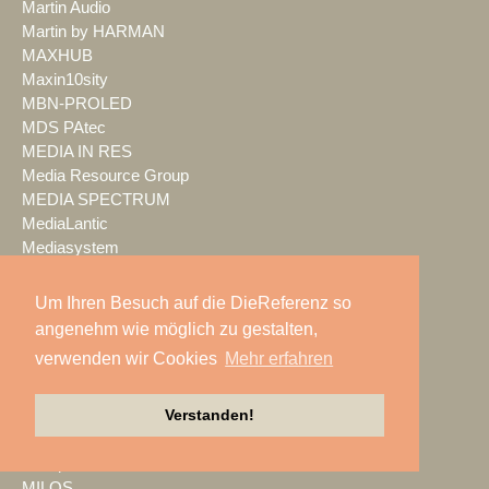
Martin Audio
Martin by HARMAN
MAXHUB
Maxin10sity
MBN-PROLED
MDS PAtec
MEDIA IN RES
Media Resource Group
MEDIA SPECTRUM
MediaLantic
Mediasystem
MEDIA|tek
MEEVI-rent
Um Ihren Besuch auf die DieReferenz so
Mega Audio
angenehm wie möglich zu gestalten,
Megaforce
verwenden wir Cookies
Mehr erfahren
MEGATECH
Merging Technologies
Verstanden!
Mersive
Meyer Sound
Miet-pa
MILOS