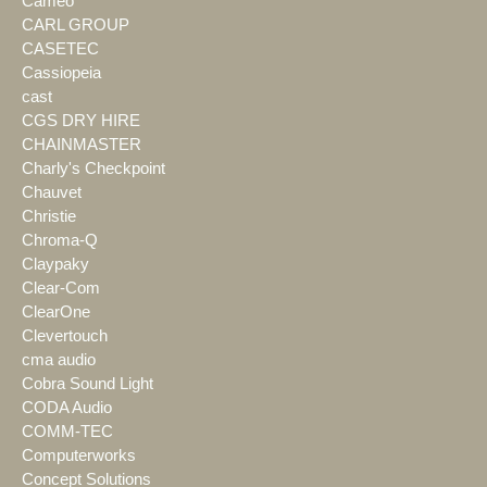
Cameo
CARL GROUP
CASETEC
Cassiopeia
cast
CGS DRY HIRE
CHAINMASTER
Charly's Checkpoint
Chauvet
Christie
Chroma-Q
Claypaky
Clear-Com
ClearOne
Clevertouch
cma audio
Cobra Sound Light
CODA Audio
COMM-TEC
Computerworks
Concept Solutions