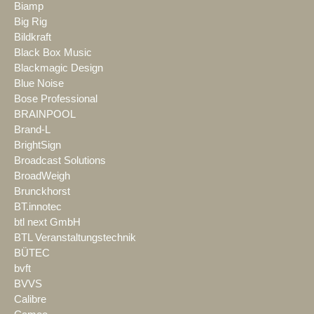
Biamp
Big Rig
Bildkraft
Black Box Music
Blackmagic Design
Blue Noise
Bose Professional
BRAINPOOL
Brand-L
BrightSign
Broadcast Solutions
BroadWeigh
Brunckhorst
BT.innotec
btl next GmbH
BTL Veranstaltungstechnik
BÜTEC
bvft
BVVS
Calibre