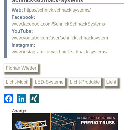
Web:
https://schnick.schnack.systems/
Facebook:
www.facebook.com/SchnickSchnackSystems
YouTube:
www.youtube.com/user/schnickschnacksystem
Instagram:
www.instagram.com/schnick.schnack.systems/
Florian Wieder
Licht-Mobil
LED-Systeme
Licht-Produkte
Licht
F
Li
XI
a
n
N
Anzeige
c
k
G
e
e