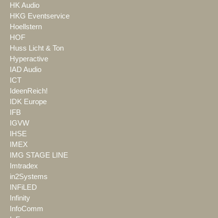
HK Audio
HKG Eventservice
Hoellstern
HOF
Huss Licht & Ton
Hyperactive
IAD Audio
ICT
IdeenReich!
IDK Europe
IFB
IGVW
IHSE
IMEX
IMG STAGE LINE
Imtradex
in2Systems
INFiLED
Infinity
InfoComm