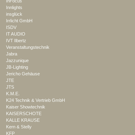
InFocus
Innlights
insglück
Irrlicht GmbH
ISDV
IT AUDIO
IVT Ilbertz
Veranstaltungstechnik
Jabra
Jazzunique
JB-Lighting
Jericho Gehäuse
JTE
JTS
K.M.E.
K24 Technik & Vertrieb GmbH
Kaiser Showtechnik
KAISERSCHOTE
KALLE KRAUSE
Kern & Stelly
KFP