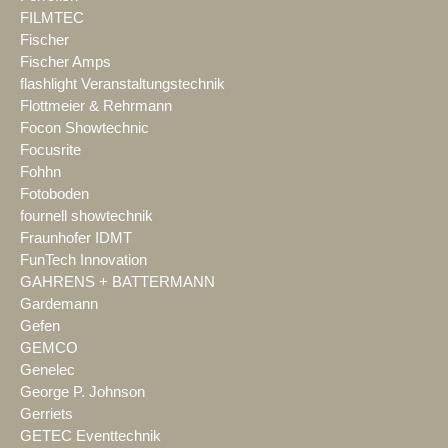
FILMTEC
Fischer
Fischer Amps
flashlight Veranstaltungstechnik
Flottmeier & Rehrmann
Focon Showtechnic
Focusrite
Fohhn
Fotoboden
fournell showtechnik
Fraunhofer IDMT
FunTech Innovation
GAHRENS + BATTERMANN
Gardemann
Gefen
GEMCO
Genelec
George P. Johnson
Gerriets
GETEC Eventtechnik