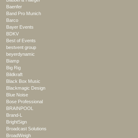
Babbel & Haeger
Baenfer
Band Pro Munich
Barco
Bayer Events
BDKV
Best of Events
bestvent group
beyerdynamic
Biamp
Big Rig
Bildkraft
Black Box Music
Blackmagic Design
Blue Noise
Bose Professional
BRAINPOOL
Brand-L
BrightSign
Broadcast Solutions
BroadWeigh