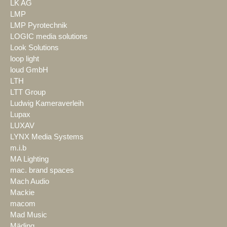
LK AG
LMP
LMP Pyrotechnik
LOGIC media solutions
Look Solutions
loop light
loud GmbH
LTH
LTT Group
Ludwig Kameraverleih
Lupax
LUXAV
LYNX Media Systems
m.i.b
MA Lighting
mac. brand spaces
Mach Audio
Mackie
macom
Mad Music
Mäding