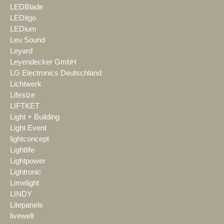
LEDBlade
LEDitgo
LEDium
Leu Sound
Leyard
Leyendecker GmbH
LG Electronics Deutschland
Lichtwerk
Lifesize
LIFTKET
Light + Building
Light Event
lightconcept
Lightlife
Lightpower
Lightronic
Limelight
LINDY
Litepanels
livewelt