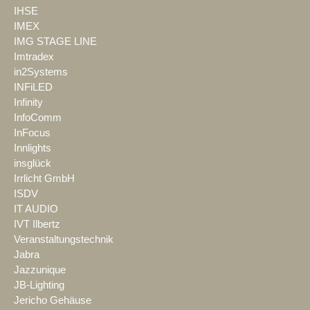
IHSE
IMEX
IMG STAGE LINE
Imtradex
in2Systems
INFiLED
Infinity
InfoComm
InFocus
Innlights
insglück
Irrlicht GmbH
ISDV
IT AUDIO
IVT Ilbertz
Veranstaltungstechnik
Jabra
Jazzunique
JB-Lighting
Jericho Gehäuse