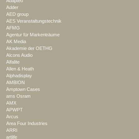
Adapteo
Adder
AED group
AES Veranstaltungstechnik
AFMG
Agentur für Markenträume
AK Media
Akademie der OETHG
Alcons Audio
Alfalite
Allen & Heath
Alphadisplay
AMBION
Amptown Cases
ams Osram
AMX
APWPT
Arcus
Area Four Industries
ARRI
artlife