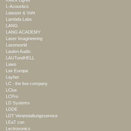
Kwick Lights
L-Acoustics
Laauser & Vohl
Lambda Labs
LANG
LANG ACADEMY
Laser Imagineering
Laserworld
Lauten Audio
LAUTundHELL
Lawo
Lax Europa
Layher
LC - the live company
LClux
LCPro
LD Systems
LDDE
LDT Veranstaltungsservice
LEaT con
Lectrosonics