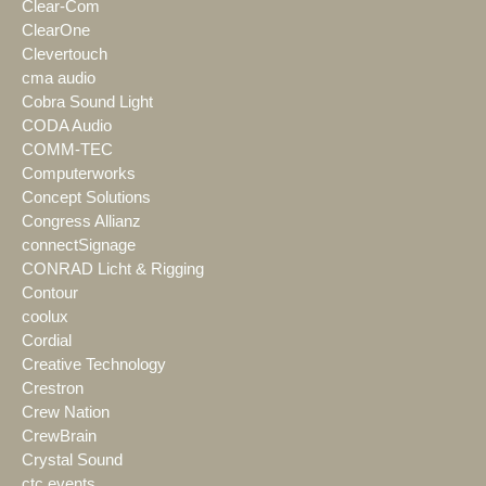
Clear-Com
ClearOne
Clevertouch
cma audio
Cobra Sound Light
CODA Audio
COMM-TEC
Computerworks
Concept Solutions
Congress Allianz
connectSignage
CONRAD Licht & Rigging
Contour
coolux
Cordial
Creative Technology
Crestron
Crew Nation
CrewBrain
Crystal Sound
ctc events