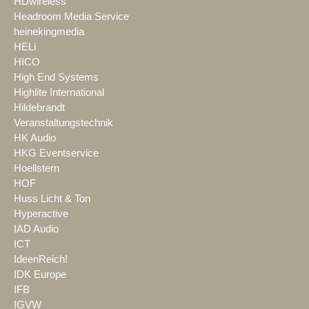
HDwireless
Headroom Media Service
heinekingmedia
HELi
HICO
High End Systems
Highlite International
Hildebrandt
Veranstaltungstechnik
HK Audio
HKG Eventservice
Hoellstern
HOF
Huss Licht & Ton
Hyperactive
IAD Audio
ICT
IdeenReich!
IDK Europe
IFB
IGVW