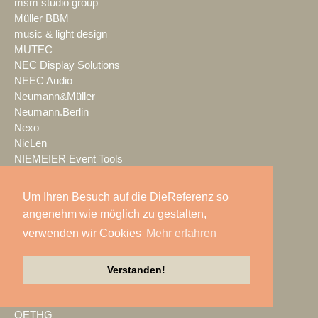
msm studio group
Müller BBM
music & light design
MUTEC
NEC Display Solutions
NEEC Audio
Neumann&Müller
Neumann.Berlin
Nexo
NicLen
NIEMEIER Event Tools
NIYU.productions
nobeo
Um Ihren Besuch auf die DieReferenz so
Nocturne Drones GmbH
angenehm wie möglich zu gestalten,
NPB Veranstaltungstechnik
verwenden wir Cookies
Mehr erfahren
NTi Audio
NÜSSLI
Oblong Industries
Verstanden!
Octopus
Oehlbach Kabel
OETHG