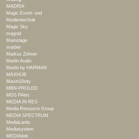
MADRIX
Magic Event- und
Medientechnik
Magic Sky
magnid
Mainstage
marbet
Markus Zehner
Martin Audio
Martin by HARMAN
MAXHUB
Maxin10sity
MBN-PROLED
MDS PAtec
MEDIA IN RES
Media Resource Group
MEDIA SPECTRUM
MediaLantic
Mediasystem
MEDIA|tek