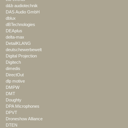
d&b audiotechnik
DAS Audio GmbH
dblux
dBTechnologies
DEAplus
delta-max
DetailKLANG
deutschewerbewelt
Digital Projection
Digitech
dimedis
DirectOut
dlp motive
DMPW
DMT
Doughty
DPA Microphones
DPVT
Droneshow Alliance
DTEN