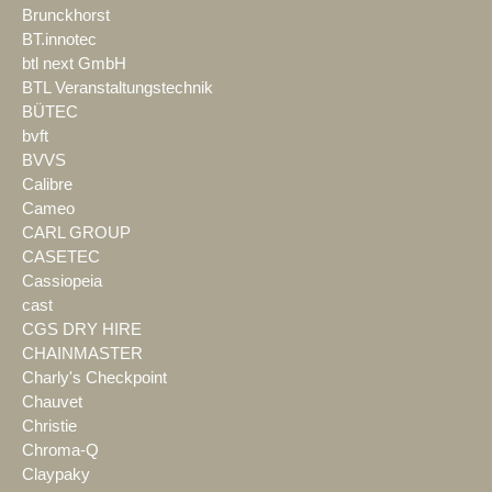
Brunckhorst
BT.innotec
btl next GmbH
BTL Veranstaltungstechnik
BÜTEC
bvft
BVVS
Calibre
Cameo
CARL GROUP
CASETEC
Cassiopeia
cast
CGS DRY HIRE
CHAINMASTER
Charly's Checkpoint
Chauvet
Christie
Chroma-Q
Claypaky