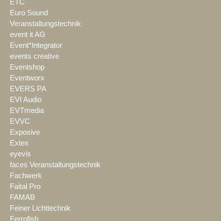
ETC
Euro Sound
Veranstaltungstechnik
event it AG
Event*Integrator
events creative
Eventshop
Eventworx
EVERS PA
EVI Audio
EVTmedia
EVVC
Exposive
Extes
eyevis
faces Veranstaltungstechnik
Fachwerk
Faital Pro
FAMAB
Feiner Lichttechnik
Ferrofish