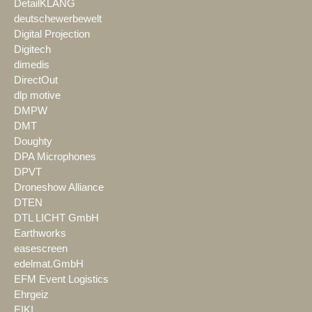
DetailKLANG
deutschewerbewelt
Digital Projection
Digitech
dimedis
DirectOut
dlp motive
DMPW
DMT
Doughty
DPA Microphones
DPVT
Droneshow Alliance
DTEN
DTL LICHT GmbH
Earthworks
easescreen
edelmat.GmbH
EFM Event Logistics
Ehrgeiz
EIKI