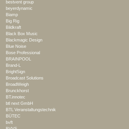
bestvent group
beyerdynamic
Biamp
Big Rig
Bildkraft
Black Box Music
Blackmagic Design
Blue Noise
Bose Professional
BRAINPOOL
Brand-L
BrightSign
Broadcast Solutions
BroadWeigh
Brunckhorst
BT.innotec
btl next GmbH
BTL Veranstaltungstechnik
BÜTEC
bvft
BVVS