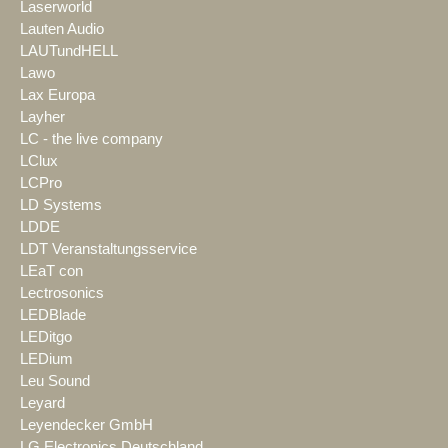
Laserworld
Lauten Audio
LAUTundHELL
Lawo
Lax Europa
Layher
LC - the live company
LClux
LCPro
LD Systems
LDDE
LDT Veranstaltungsservice
LEaT con
Lectrosonics
LEDBlade
LEDitgo
LEDium
Leu Sound
Leyard
Leyendecker GmbH
LG Electronics Deutschland