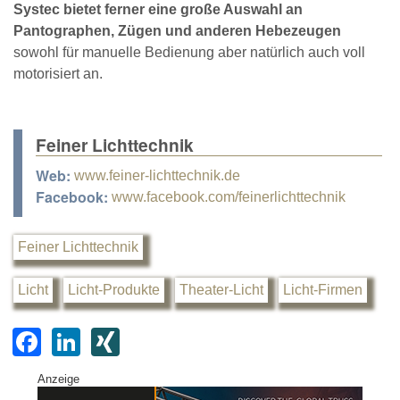
Systec bietet ferner eine große Auswahl an
Pantographen, Zügen und anderen Hebezeugen
sowohl für manuelle Bedienung aber natürlich auch voll
motorisiert an.
Feiner Lichttechnik
Web:
www.feiner-lichttechnik.de
Facebook:
www.facebook.com/feinerlichttechnik
Feiner Lichttechnik
Licht
Licht-Produkte
Theater-Licht
Licht-Firmen
F
Li
XI
a
n
N
Anzeige
c
k
G