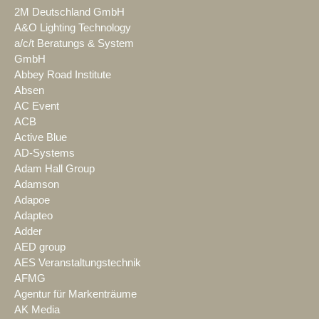
2M Deutschland GmbH
A&O Lighting Technology
a/c/t Beratungs & System
GmbH
Abbey Road Institute
Absen
AC Event
ACB
Active Blue
AD-Systems
Adam Hall Group
Adamson
Adapoe
Adapteo
Adder
AED group
AES Veranstaltungstechnik
AFMG
Agentur für Markenträume
AK Media