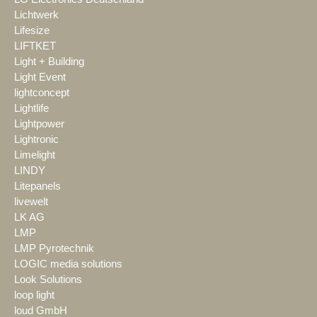
Lichtwerk
Lifesize
LIFTKET
Light + Building
Light Event
lightconcept
Lightlife
Lightpower
Lightronic
Limelight
LINDY
Litepanels
livewelt
LK AG
LMP
LMP Pyrotechnik
LOGIC media solutions
Look Solutions
loop light
loud GmbH