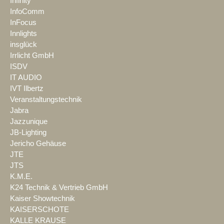
Infinity
InfoComm
InFocus
Innlights
insglück
Irrlicht GmbH
ISDV
IT AUDIO
IVT Ilbertz
Veranstaltungstechnik
Jabra
Jazzunique
JB-Lighting
Jericho Gehäuse
JTE
JTS
K.M.E.
K24 Technik & Vertrieb GmbH
Kaiser Showtechnik
KAISERSCHOTE
KALLE KRAUSE