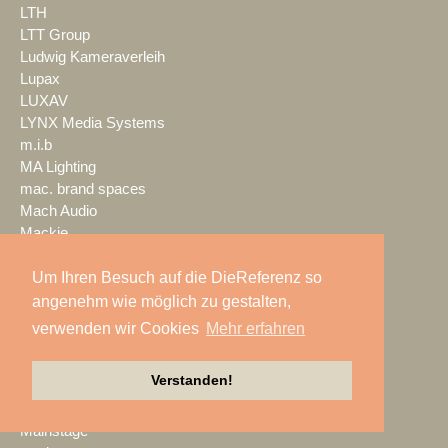
LTH
LTT Group
Ludwig Kameraverleih
Lupax
LUXAV
LYNX Media Systems
m.i.b
MA Lighting
mac. brand spaces
Mach Audio
Mackie
macom
Um Ihren Besuch auf die DieReferenz so
Mad Music
Mäding
angenehm wie möglich zu gestalten,
MADRIX
verwenden wir Cookies
Mehr erfahren
Magic Event- und
Medientechnik
Verstanden!
Magic Sky
magnid
Mainstage