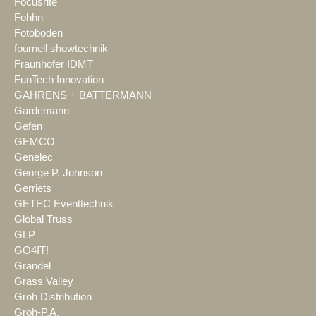
Focusrite
Fohhn
Fotoboden
fournell showtechnik
Fraunhofer IDMT
FunTech Innovation
GAHRENS + BATTERMANN
Gardemann
Gefen
GEMCO
Genelec
George P. Johnson
Gerriets
GETEC Eventtechnik
Global Truss
GLP
GO4IT!
Grandel
Grass Valley
Groh Distribution
Groh-P.A.