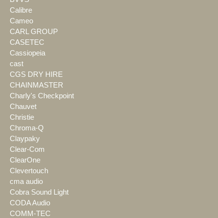
Calibre
Cameo
CARL GROUP
CASETEC
Cassiopeia
cast
CGS DRY HIRE
CHAINMASTER
Charly's Checkpoint
Chauvet
Christie
Chroma-Q
Claypaky
Clear-Com
ClearOne
Clevertouch
cma audio
Cobra Sound Light
CODA Audio
COMM-TEC