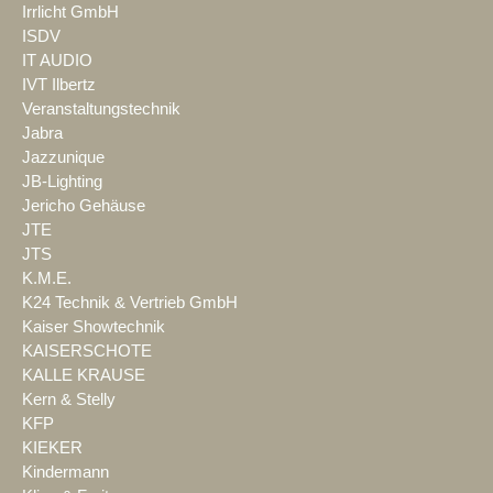
Irrlicht GmbH
ISDV
IT AUDIO
IVT Ilbertz
Veranstaltungstechnik
Jabra
Jazzunique
JB-Lighting
Jericho Gehäuse
JTE
JTS
K.M.E.
K24 Technik & Vertrieb GmbH
Kaiser Showtechnik
KAISERSCHOTE
KALLE KRAUSE
Kern & Stelly
KFP
KIEKER
Kindermann