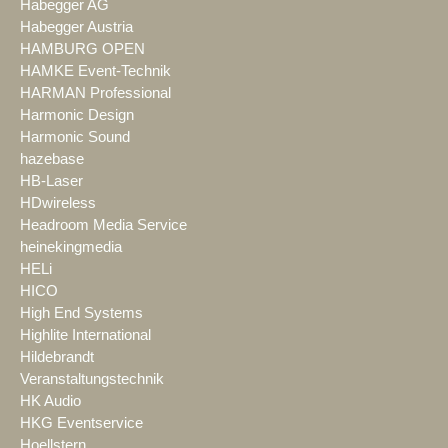
Habegger AG
Habegger Austria
HAMBURG OPEN
HAMKE Event-Technik
HARMAN Professional
Harmonic Design
Harmonic Sound
hazebase
HB-Laser
HDwireless
Headroom Media Service
heinekingmedia
HELi
HICO
High End Systems
Highlite International
Hildebrandt
Veranstaltungstechnik
HK Audio
HKG Eventservice
Hoellstern