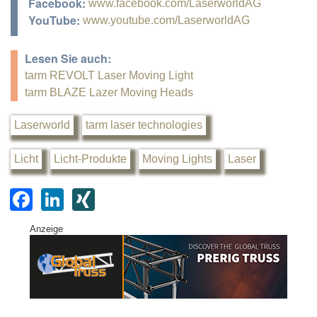
Facebook:
www.facebook.com/LaserworldAG
YouTube:
www.youtube.com/LaserworldAG
Lesen Sie auch:
tarm REVOLT Laser Moving Light
tarm BLAZE Lazer Moving Heads
Laserworld
tarm laser technologies
Licht
Licht-Produkte
Moving Lights
Laser
F
Li
XI
a
n
N
Anzeige
c
k
G
e
e
b
dI
o
n