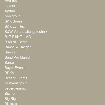
Avolites
axxent
Ayrton
b&b group
B&K Braun
B&K Lumitec
B&W Veranstaltungstechnik
B+T Bild+Ton AG
B-Musik Berlin
Babbel & Haeger
Baenfer
Band Pro Munich
Barco
Bayer Events
BDKV
Best of Events
bestvent group
beyerdynamic
Biamp
Big Rig
Bildkraft