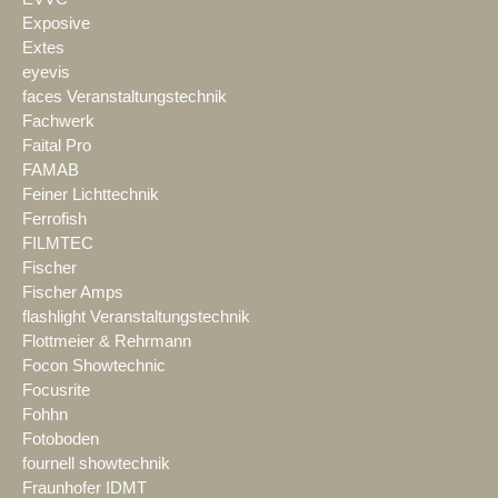
Exposive
Extes
eyevis
faces Veranstaltungstechnik
Fachwerk
Faital Pro
FAMAB
Feiner Lichttechnik
Ferrofish
FILMTEC
Fischer
Fischer Amps
flashlight Veranstaltungstechnik
Flottmeier & Rehrmann
Focon Showtechnic
Focusrite
Fohhn
Fotoboden
fournell showtechnik
Fraunhofer IDMT