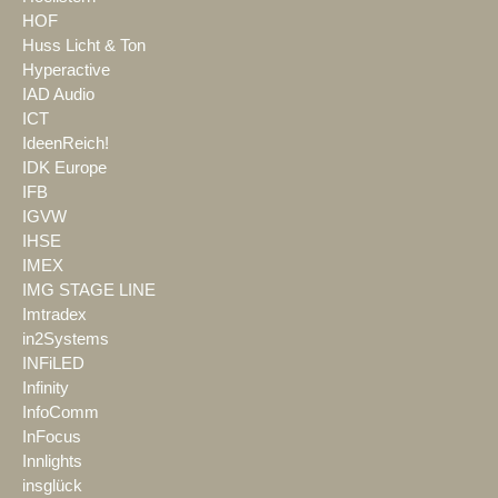
HOF
Huss Licht & Ton
Hyperactive
IAD Audio
ICT
IdeenReich!
IDK Europe
IFB
IGVW
IHSE
IMEX
IMG STAGE LINE
Imtradex
in2Systems
INFiLED
Infinity
InfoComm
InFocus
Innlights
insglück