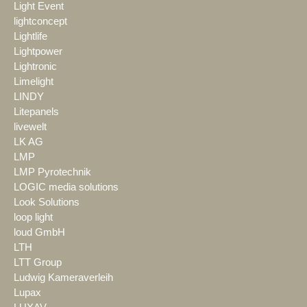
Light Event
lightconcept
Lightlife
Lightpower
Lightronic
Limelight
LINDY
Litepanels
livewelt
LK AG
LMP
LMP Pyrotechnik
LOGIC media solutions
Look Solutions
loop light
loud GmbH
LTH
LTT Group
Ludwig Kameraverleih
Lupax