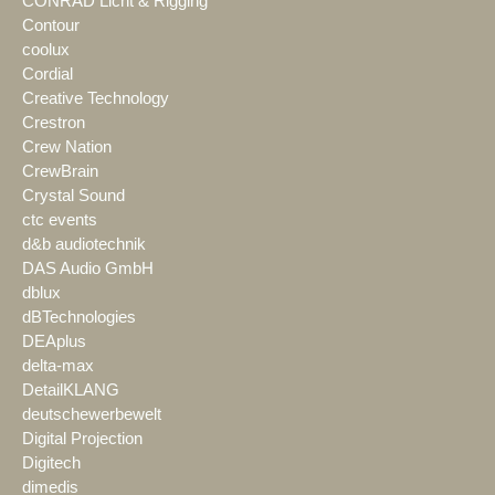
CONRAD Licht & Rigging
Contour
coolux
Cordial
Creative Technology
Crestron
Crew Nation
CrewBrain
Crystal Sound
ctc events
d&b audiotechnik
DAS Audio GmbH
dblux
dBTechnologies
DEAplus
delta-max
DetailKLANG
deutschewerbewelt
Digital Projection
Digitech
dimedis