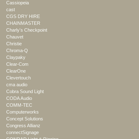
Cassiopeia
cast
CGS DRY HIRE
CHAINMASTER
Charly's Checkpoint
Chauvet
Christie
Chroma-Q
Claypaky
Clear-Com
ClearOne
Clevertouch
cma audio
Cobra Sound Light
CODA Audio
COMM-TEC
Computerworks
Concept Solutions
Congress Allianz
connectSignage