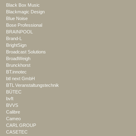
Black Box Music
Blackmagic Design
Blue Noise
Bose Professional
BRAINPOOL
Brand-L
BrightSign
Broadcast Solutions
BroadWeigh
Brunckhorst
BT.innotec
btl next GmbH
BTL Veranstaltungstechnik
BÜTEC
bvft
BVVS
Calibre
Cameo
CARL GROUP
CASETEC