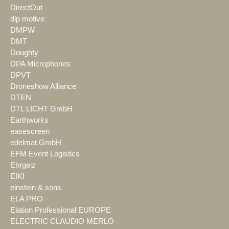
DirectOut
dlp motive
DMPW
DMT
Doughty
DPA Microphones
DPVT
Droneshow Alliance
DTEN
DTL LICHT GmbH
Earthworks
easescreen
edelmat.GmbH
EFM Event Logistics
Ehrgeiz
EIKI
einstein & sons
ELA PRO
Elation Professional EUROPE
ELECTRIC CLAUDIO MERLO