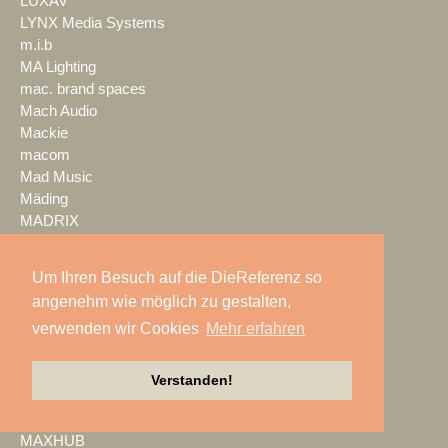
LUXAV
LYNX Media Systems
m.i.b
MA Lighting
mac. brand spaces
Mach Audio
Mackie
macom
Mad Music
Mäding
MADRIX
Magic Event- und
Medientechnik
Um Ihren Besuch auf die DieReferenz so
Magic Sky
angenehm wie möglich zu gestalten,
magnid
verwenden wir Cookies
Mehr erfahren
Mainstage
marbet
Markus Zehner
Verstanden!
Martin Audio
Martin by HARMAN
MAXHUB