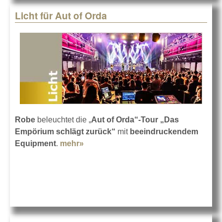
Licht für Aut of Orda
Robe
beleuchtet die „
Aut of Orda“-Tour „Das
Empörium schlägt zurück“
mit
beeindruckendem
Equipment
.
mehr»
about Licht für Aut of Orda