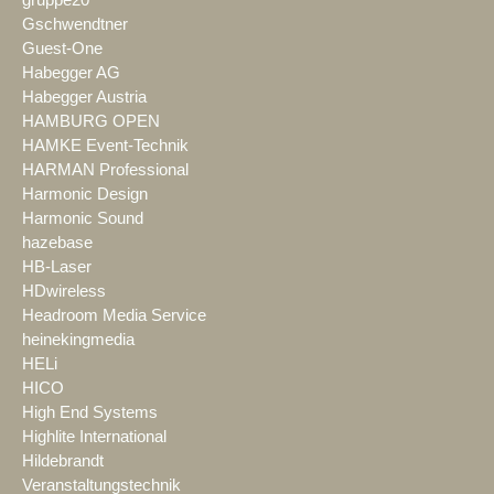
gruppe20
Gschwendtner
Guest-One
Habegger AG
Habegger Austria
HAMBURG OPEN
HAMKE Event-Technik
HARMAN Professional
Harmonic Design
Harmonic Sound
hazebase
HB-Laser
HDwireless
Headroom Media Service
heinekingmedia
HELi
HICO
High End Systems
Highlite International
Hildebrandt
Veranstaltungstechnik