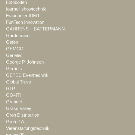
Fotoboden
fournell showtechnik
Fraunhofer IDMT
FunTech Innovation
GAHRENS + BATTERMANN
Gardemann
Gefen
GEMCO
Genelec
George P. Johnson
Gerriets
GETEC Eventtechnik
Global Truss
GLP
GO4IT!
Grandel
Grass Valley
Groh Distribution
Groh-P.A.
Veranstaltungstechnik