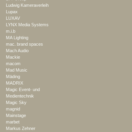
Ludwig Kameraverleih
Lupax
LUXAV
LYNX Media Systems
m.i.b
MA Lighting
mac. brand spaces
Mach Audio
Mackie
macom
Mad Music
Mäding
MADRIX
Magic Event- und
Medientechnik
Magic Sky
magnid
Mainstage
marbet
Markus Zehner