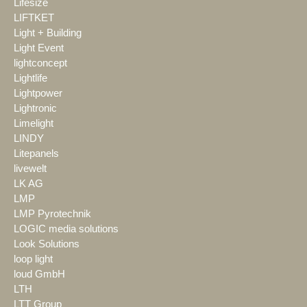
Lifesize
LIFTKET
Light + Building
Light Event
lightconcept
Lightlife
Lightpower
Lightronic
Limelight
LINDY
Litepanels
livewelt
LK AG
LMP
LMP Pyrotechnik
LOGIC media solutions
Look Solutions
loop light
loud GmbH
LTH
LTT Group