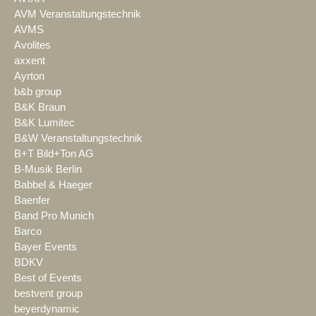
AVM Veranstaltungstechnik
AVMS
Avolites
axxent
Ayrton
b&b group
B&K Braun
B&K Lumitec
B&W Veranstaltungstechnik
B+T Bild+Ton AG
B-Musik Berlin
Babbel & Haeger
Baenfer
Band Pro Munich
Barco
Bayer Events
BDKV
Best of Events
bestvent group
beyerdynamic