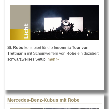
St. Robo
konzipiert für die
Insomnia-Tour von
Trettmann
mit Scheinwerfern von
Robe
ein dezidiert
schwarzweißes Setup.
mehr»
about Robe auf
Schwarzweiß-Tournee
Mercedes-Benz-Kubus mit Robe