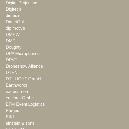
Digital Projection
Digitech
dimedis
DirectOut
dlp motive
DMPW
DMT
Doughty
DPA Microphones
DPVT
Droneshow Alliance
DTEN
DTL LICHT GmbH
Earthworks
easescreen
edelmat.GmbH
EFM Event Logistics
Ehrgeiz
EIKI
einstein & sons