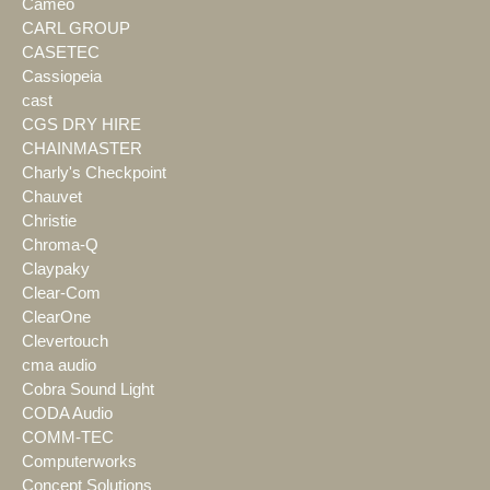
Cameo
CARL GROUP
CASETEC
Cassiopeia
cast
CGS DRY HIRE
CHAINMASTER
Charly's Checkpoint
Chauvet
Christie
Chroma-Q
Claypaky
Clear-Com
ClearOne
Clevertouch
cma audio
Cobra Sound Light
CODA Audio
COMM-TEC
Computerworks
Concept Solutions