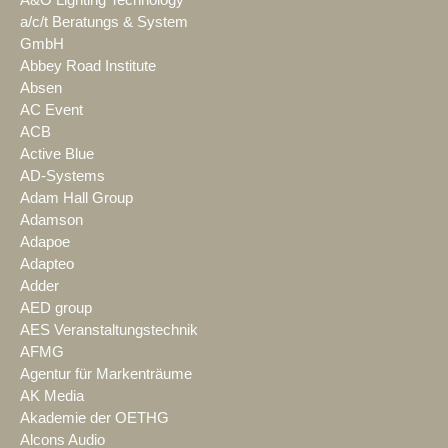
A&O Lighting Technology
a/c/t Beratungs & System
GmbH
Abbey Road Institute
Absen
AC Event
ACB
Active Blue
AD-Systems
Adam Hall Group
Adamson
Adapoe
Adapteo
Adder
AED group
AES Veranstaltungstechnik
AFMG
Agentur für Markenträume
AK Media
Akademie der OETHG
Alcons Audio