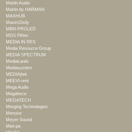
Martin Audio
Martin by HARMAN
MAXHUB
Maxin10sity
MBN-PROLED
MDS PAtec
MEDIA IN RES
Media Resource Group
MEDIA SPECTRUM
MediaLantic
Mediasystem
MEDIA|tek
MEEVI-rent
Mega Audio
Megaforce
MEGATECH
Merging Technologies
Mersive
Meyer Sound
Miet-pa