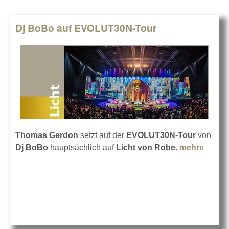
Dj BoBo auf EVOLUT30N-Tour
Thomas Gerdon
setzt auf der
EVOLUT30N-Tour
von
Dj BoBo
hauptsächlich auf
Licht von Robe
.
mehr»
about 
BoBo 
EVOL
Tour