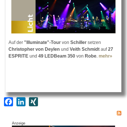
Auf der
"Illuminate"-Tour
von
Schiller
setzen
Christopher von Deylen
und
Veith Schmidt
auf
27
ESPRITE
und
49 LEDBeam 350
von
Robe
.
mehr»
about
Robe
illumin
Schille
F
Li
XI
a
n
N
c
k
G
Anzeige