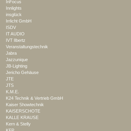
InFocus
Innlights
insglück
Irrlicht GmbH
ISDV
IT AUDIO
IVT Ilbertz
Veranstaltungstechnik
Jabra
Jazzunique
JB-Lighting
Jericho Gehäuse
JTE
JTS
K.M.E.
K24 Technik & Vertrieb GmbH
Kaiser Showtechnik
KAISERSCHOTE
KALLE KRAUSE
Kern & Stelly
KFP