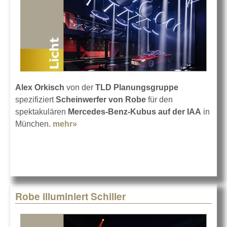
Alex Orkisch
von der
TLD Planungsgruppe
spezifiziert
Scheinwerfer von Robe
für den
spektakulären
Mercedes-Benz-Kubus auf der IAA
in
München.
mehr»
about Mercedes-Benz-Kubus mit Robe
Robe illuminiert Schiller