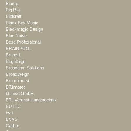
Biamp
Big Rig
Bildkraft
Black Box Music
Blackmagic Design
Blue Noise
Bose Professional
BRAINPOOL
Brand-L
BrightSign
Broadcast Solutions
BroadWeigh
Brunckhorst
BT.innotec
btl next GmbH
BTL Veranstaltungstechnik
BÜTEC
bvft
BVVS
Calibre