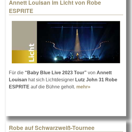
Annett Louisan im Licht von Robe
ESPRITE
Für die
“Baby Blue Live 2023 Tour”
von
Annett
Louisan
hat sich Lichtdesigner
Lutz John 31 Robe
ESPRITE
auf die Bühne geholt.
mehr»
about Annett
Louisan im Licht
von Robe
ESPRITE
Robe auf Schwarzweiß-Tournee