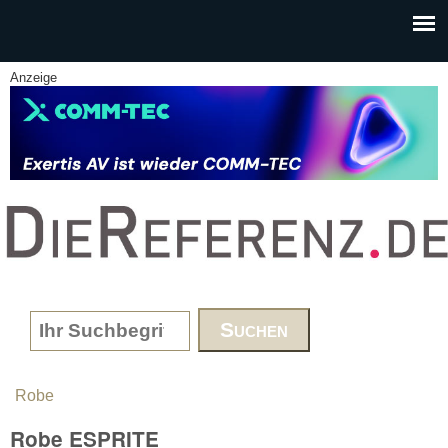
Skip to main content
Anzeige
www.DieReferenz.de
Search form
Robe
You are here
Robe ESPRITE