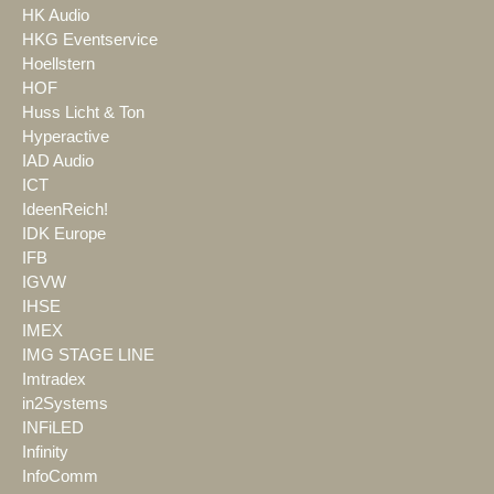
HK Audio
HKG Eventservice
Hoellstern
HOF
Huss Licht & Ton
Hyperactive
IAD Audio
ICT
IdeenReich!
IDK Europe
IFB
IGVW
IHSE
IMEX
IMG STAGE LINE
Imtradex
in2Systems
INFiLED
Infinity
InfoComm