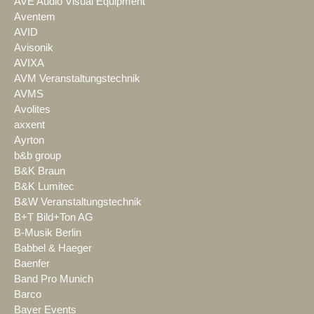
AVE Audio Visual Equipment
Aventem
AVID
Avisonik
AVIXA
AVM Veranstaltungstechnik
AVMS
Avolites
axxent
Ayrton
b&b group
B&K Braun
B&K Lumitec
B&W Veranstaltungstechnik
B+T Bild+Ton AG
B-Musik Berlin
Babbel & Haeger
Baenfer
Band Pro Munich
Barco
Bayer Events