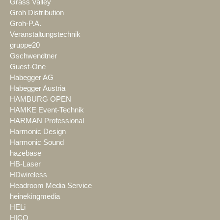
Grass Valley
Groh Distribution
Groh-P.A.
Veranstaltungstechnik
gruppe20
Gschwendtner
Guest-One
Habegger AG
Habegger Austria
HAMBURG OPEN
HAMKE Event-Technik
HARMAN Professional
Harmonic Design
Harmonic Sound
hazebase
HB-Laser
HDwireless
Headroom Media Service
heinekingmedia
HELi
HICO