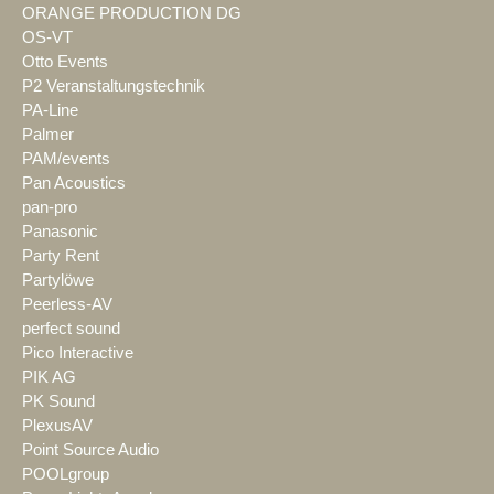
ORANGE PRODUCTION DG
OS-VT
Otto Events
P2 Veranstaltungstechnik
PA-Line
Palmer
PAM/events
Pan Acoustics
pan-pro
Panasonic
Party Rent
Partylöwe
Peerless-AV
perfect sound
Pico Interactive
PIK AG
PK Sound
PlexusAV
Point Source Audio
POOLgroup