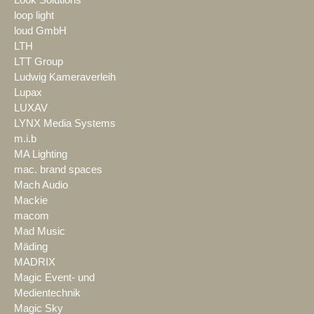
Look Solutions
loop light
loud GmbH
LTH
LTT Group
Ludwig Kameraverleih
Lupax
LUXAV
LYNX Media Systems
m.i.b
MA Lighting
mac. brand spaces
Mach Audio
Mackie
macom
Mad Music
Mäding
MADRIX
Magic Event- und
Medientechnik
Magic Sky