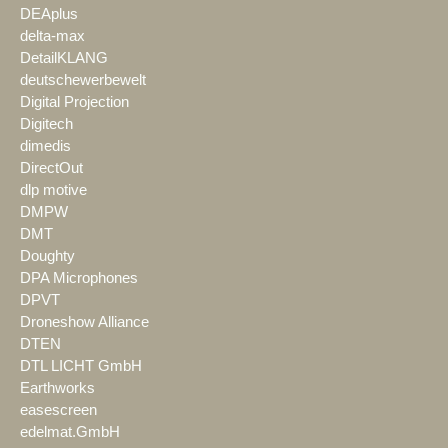
DEAplus
delta-max
DetailKLANG
deutschewerbewelt
Digital Projection
Digitech
dimedis
DirectOut
dlp motive
DMPW
DMT
Doughty
DPA Microphones
DPVT
Droneshow Alliance
DTEN
DTL LICHT GmbH
Earthworks
easescreen
edelmat.GmbH