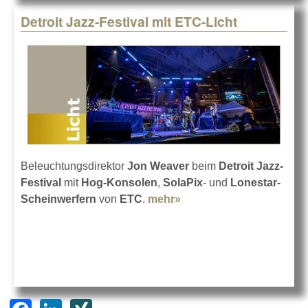
Detroit Jazz-Festival mit ETC-Licht
Beleuchtungsdirektor
Jon Weaver
beim
Detroit Jazz-
Festival
mit
Hog-Konsolen
,
SolaPix
- und
Lonestar-
Scheinwerfern
von
ETC
.
mehr»
about Detroit Jazz-
Festival mit ETC-Licht