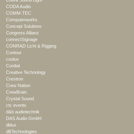
Cobra Sound Light
CODA Audio
COMM-TEC
Computerworks
Concept Solutions
Congress Allianz
connectSignage
CONRAD Licht & Rigging
Contour
coolux
Cordial
Creative Technology
Crestron
Crew Nation
CrewBrain
Crystal Sound
ctc events
d&b audiotechnik
DAS Audio GmbH
dblux
dBTechnologies