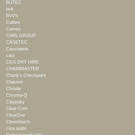
BÜTEC
bvft
BVVS
Calibre
Cameo
CARL GROUP
CASETEC
Cassiopeia
cast
CGS DRY HIRE
CHAINMASTER
Charly's Checkpoint
Chauvet
Christie
Chroma-Q
Claypaky
Clear-Com
ClearOne
Clevertouch
cma audio