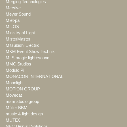
Merging Technologies
Mersive
Meyer Sound
Miet-pa
MILOS
Ministry of Light
MisterMaster
Mitsubishi Electric
MKM Event Show Technik
MLS magic light+sound
MMC Studios
Modulo Pi
MONACOR INTERNATIONAL
Moonlight
MOTION GROUP
Movecat
msm studio group
Müller BBM
music & light design
MUTEC
NEC Display Solutions