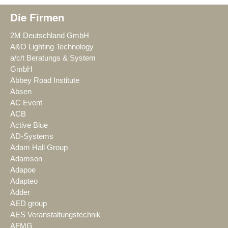
Die Firmen
2M Deutschland GmbH
A&O Lighting Technology
a/c/t Beratungs & System
GmbH
Abbey Road Institute
Absen
AC Event
ACB
Active Blue
AD-Systems
Adam Hall Group
Adamson
Adapoe
Adapteo
Adder
AED group
AES Veranstaltungstechnik
AFMG