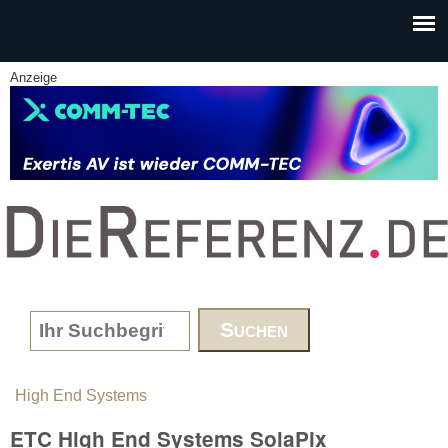
Skip to main content
Anzeige
www.DieReferenz.de
Search form
High End Systems
You are here
ETC High End Systems SolaPix