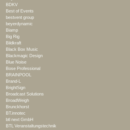
BDKV
Best of Events
bestvent group
beyerdynamic
Biamp
Big Rig
Bildkraft
Black Box Music
Blackmagic Design
Blue Noise
Bose Professional
BRAINPOOL
Brand-L
BrightSign
Broadcast Solutions
BroadWeigh
Brunckhorst
BT.innotec
btl next GmbH
BTL Veranstaltungstechnik