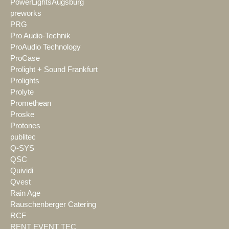
PowerLightsAugsburg
preworks
PRG
Pro Audio-Technik
ProAudio Technology
ProCase
Prolight + Sound Frankfurt
Prolights
Prolyte
Promethean
Proske
Protones
publitec
Q-SYS
QSC
Quividi
Qvest
Rain Age
Rauschenberger Catering
RCF
RENT EVENT TEC