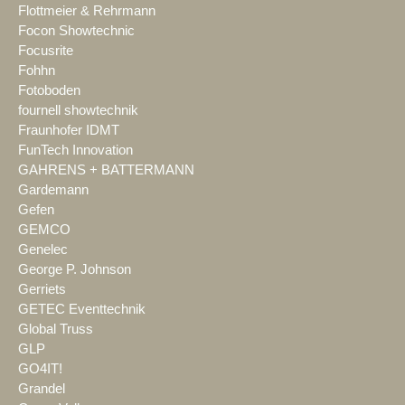
Flottmeier & Rehrmann
Focon Showtechnic
Focusrite
Fohhn
Fotoboden
fournell showtechnik
Fraunhofer IDMT
FunTech Innovation
GAHRENS + BATTERMANN
Gardemann
Gefen
GEMCO
Genelec
George P. Johnson
Gerriets
GETEC Eventtechnik
Global Truss
GLP
GO4IT!
Grandel