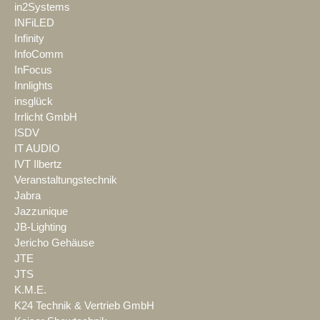
in2Systems
INFiLED
Infinity
InfoComm
InFocus
Innlights
insglück
Irrlicht GmbH
ISDV
IT AUDIO
IVT Ilbertz
Veranstaltungstechnik
Jabra
Jazzunique
JB-Lighting
Jericho Gehäuse
JTE
JTS
K.M.E.
K24 Technik & Vertrieb GmbH