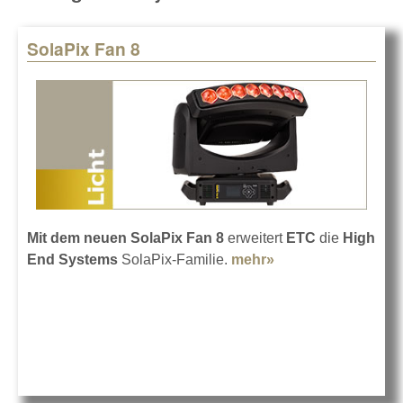
SolaPix Fan 8
Mit dem neuen SolaPix Fan 8
erweitert
ETC
die
High
End Systems
SolaPix-Familie.
mehr»
about SolaPix Fan
8