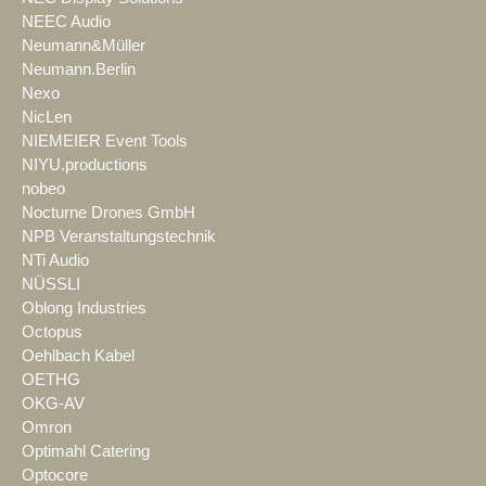
NEEC Audio
Neumann&Müller
Neumann.Berlin
Nexo
NicLen
NIEMEIER Event Tools
NIYU.productions
nobeo
Nocturne Drones GmbH
NPB Veranstaltungstechnik
NTi Audio
NÜSSLI
Oblong Industries
Octopus
Oehlbach Kabel
OETHG
OKG-AV
Omron
Optimahl Catering
Optocore