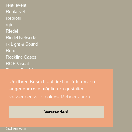
rent4event
RentalNet
Reprofil
rgb
Riedel
Riedel Networks
rk Light & Sound
Robe
Rockline Cases
ROE Visual
Roland Pro A/V
ROXX
Um Ihren Besuch auf die DieReferenz so
RØDE
angenehm wie möglich zu gestalten,
S.E.A. Vertrieb
Salzbrenner
verwenden wir Cookies
Mehr erfahren
Samsung
satis&fy
Verstanden!
SCHACHZUG
Schallwerk Audiotechnik
Scheinwurf