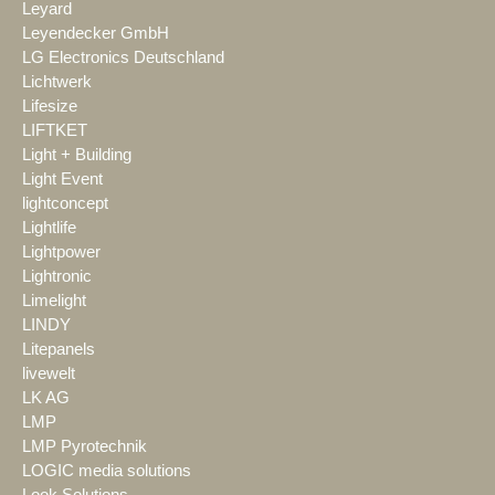
Leyard
Leyendecker GmbH
LG Electronics Deutschland
Lichtwerk
Lifesize
LIFTKET
Light + Building
Light Event
lightconcept
Lightlife
Lightpower
Lightronic
Limelight
LINDY
Litepanels
livewelt
LK AG
LMP
LMP Pyrotechnik
LOGIC media solutions