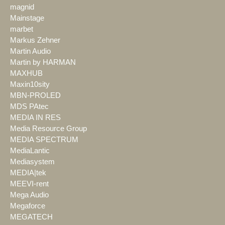
magnid
Mainstage
marbet
Markus Zehner
Martin Audio
Martin by HARMAN
MAXHUB
Maxin10sity
MBN-PROLED
MDS PAtec
MEDIA IN RES
Media Resource Group
MEDIA SPECTRUM
MediaLantic
Mediasystem
MEDIA|tek
MEEVI-rent
Mega Audio
Megaforce
MEGATECH