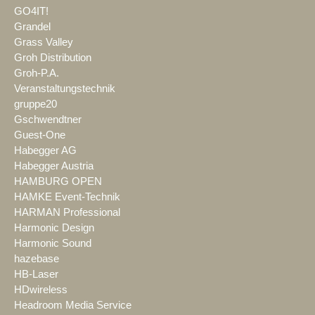
GO4IT!
Grandel
Grass Valley
Groh Distribution
Groh-P.A.
Veranstaltungstechnik
gruppe20
Gschwendtner
Guest-One
Habegger AG
Habegger Austria
HAMBURG OPEN
HAMKE Event-Technik
HARMAN Professional
Harmonic Design
Harmonic Sound
hazebase
HB-Laser
HDwireless
Headroom Media Service