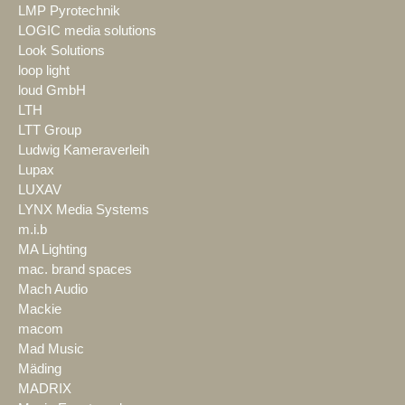
LMP Pyrotechnik
LOGIC media solutions
Look Solutions
loop light
loud GmbH
LTH
LTT Group
Ludwig Kameraverleih
Lupax
LUXAV
LYNX Media Systems
m.i.b
MA Lighting
mac. brand spaces
Mach Audio
Mackie
macom
Mad Music
Mäding
MADRIX