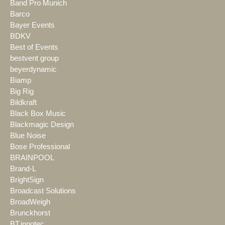
Band Pro Munich
Barco
Bayer Events
BDKV
Best of Events
bestvent group
beyerdynamic
Biamp
Big Rig
Bildkraft
Black Box Music
Blackmagic Design
Blue Noise
Bose Professional
BRAINPOOL
Brand-L
BrightSign
Broadcast Solutions
BroadWeigh
Brunckhorst
BT.innotec