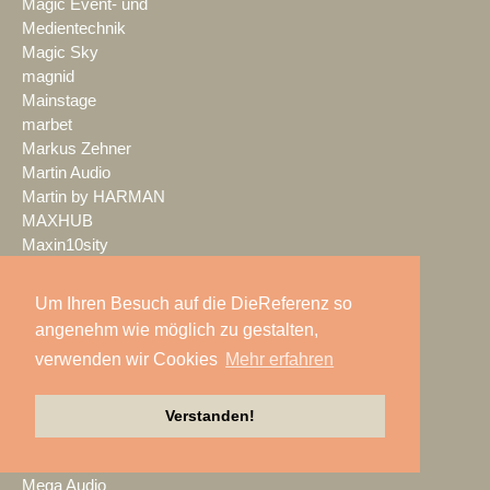
Magic Event- und
Medientechnik
Magic Sky
magnid
Mainstage
marbet
Markus Zehner
Martin Audio
Martin by HARMAN
MAXHUB
Maxin10sity
MBN-PROLED
MDS PAtec
Um Ihren Besuch auf die DieReferenz so
MEDIA IN RES
angenehm wie möglich zu gestalten,
Media Resource Group
verwenden wir Cookies
Mehr erfahren
MEDIA SPECTRUM
MediaLantic
Mediasystem
Verstanden!
MEDIA|tek
MEEVI-rent
Mega Audio