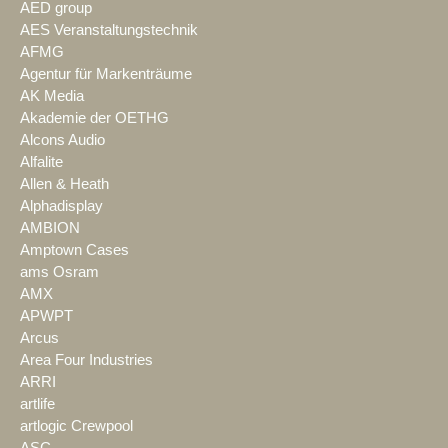
AED group
AES Veranstaltungstechnik
AFMG
Agentur für Markenträume
AK Media
Akademie der OETHG
Alcons Audio
Alfalite
Allen & Heath
Alphadisplay
AMBION
Amptown Cases
ams Osram
AMX
APWPT
Arcus
Area Four Industries
ARRI
artlife
artlogic Crewpool
ASC