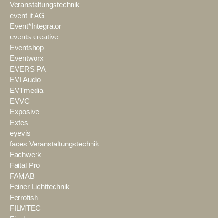
Veranstaltungstechnik
event it AG
Event*Integrator
events creative
Eventshop
Eventworx
EVERS PA
EVI Audio
EVTmedia
EVVC
Exposive
Extes
eyevis
faces Veranstaltungstechnik
Fachwerk
Faital Pro
FAMAB
Feiner Lichttechnik
Ferrofish
FILMTEC