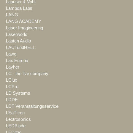
Laauser & Vohl
Lambda Labs
LANG
LANG ACADEMY
Laser Imagineering
Laserworld
Lauten Audio
LAUTundHELL
Lawo
Lax Europa
Layher
LC - the live company
LClux
LCPro
LD Systems
LDDE
LDT Veranstaltungsservice
LEaT con
Lectrosonics
LEDBlade
LEDitgo