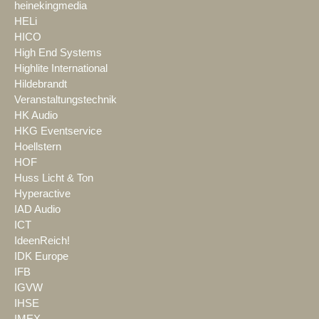
heinekingmedia
HELi
HICO
High End Systems
Highlite International
Hildebrandt
Veranstaltungstechnik
HK Audio
HKG Eventservice
Hoellstern
HOF
Huss Licht & Ton
Hyperactive
IAD Audio
ICT
IdeenReich!
IDK Europe
IFB
IGVW
IHSE
IMEX