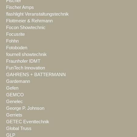
Fischer
Fischer Amps
flashlight Veranstaltungstechnik
Flottmeier & Rehrmann
Focon Showtechnic
Focusrite
Fohhn
Fotoboden
fournell showtechnik
Fraunhofer IDMT
FunTech Innovation
GAHRENS + BATTERMANN
Gardemann
Gefen
GEMCO
Genelec
George P. Johnson
Gerriets
GETEC Eventtechnik
Global Truss
GLP