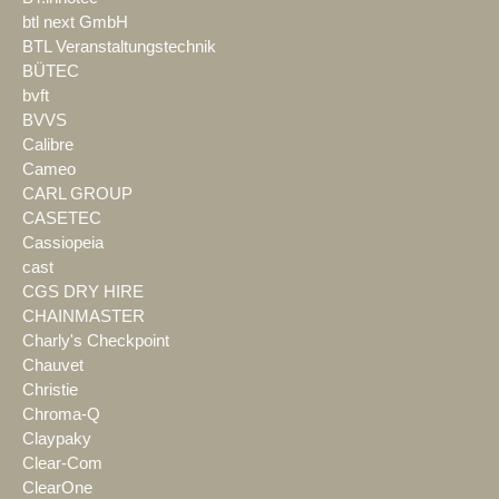
btl next GmbH
BTL Veranstaltungstechnik
BÜTEC
bvft
BVVS
Calibre
Cameo
CARL GROUP
CASETEC
Cassiopeia
cast
CGS DRY HIRE
CHAINMASTER
Charly's Checkpoint
Chauvet
Christie
Chroma-Q
Claypaky
Clear-Com
ClearOne