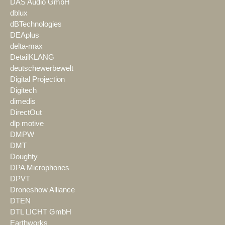
DAS Audio GmbH
dblux
dBTechnologies
DEAplus
delta-max
DetailKLANG
deutschewerbewelt
Digital Projection
Digitech
dimedis
DirectOut
dlp motive
DMPW
DMT
Doughty
DPA Microphones
DPVT
Droneshow Alliance
DTEN
DTL LICHT GmbH
Earthworks