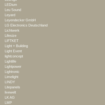
LEDium
Leu Sound
Leyard
Leyendecker GmbH
LG Electronics Deutschland
Lichtwerk
Lifesize
LIFTKET
Light + Building
Light Event
lightconcept
Lightlife
Lightpower
Lightronic
Limelight
LINDY
Litepanels
livewelt
LK AG
LMP