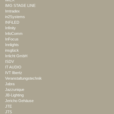
IMG STAGE LINE
Imtradex
in2Systems
INFiLED
Infinity
InfoComm
InFocus
Innlights
insglück
Irrlicht GmbH
ISDV
IT AUDIO
IVT Ilbertz
Veranstaltungstechnik
Jabra
Jazzunique
JB-Lighting
Jericho Gehäuse
JTE
JTS