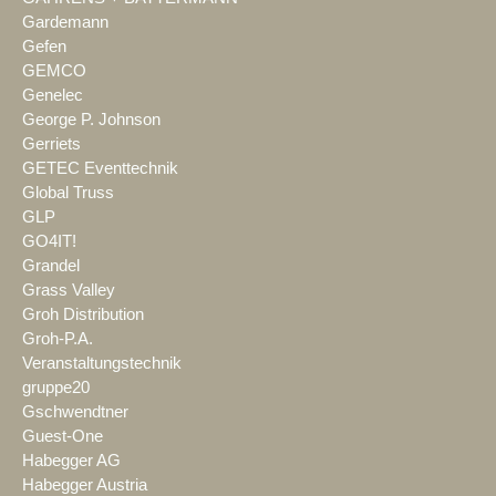
Gardemann
Gefen
GEMCO
Genelec
George P. Johnson
Gerriets
GETEC Eventtechnik
Global Truss
GLP
GO4IT!
Grandel
Grass Valley
Groh Distribution
Groh-P.A.
Veranstaltungstechnik
gruppe20
Gschwendtner
Guest-One
Habegger AG
Habegger Austria