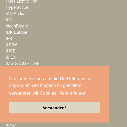
Huss Licht & Ton
Hyperactive
IAD Audio
ICT
IdeenReich!
IDK Europe
IFB
IGVW
IHSE
IMEX
IMG STAGE LINE
Imtradex
in2Systems
Um Ihren Besuch auf die DieReferenz so
INFiLED
angenehm wie möglich zu gestalten,
Infinity
verwenden wir Cookies
Mehr erfahren
InfoComm
InFocus
Innlights
Verstanden!
insglück
Irrlicht GmbH
ISDV