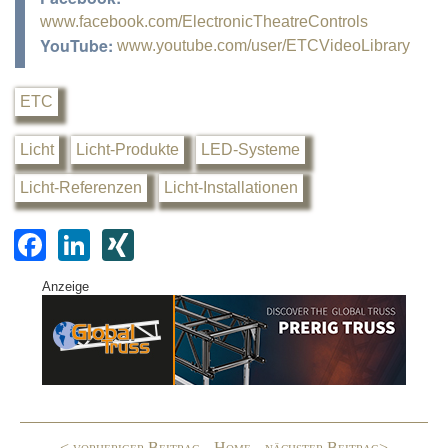
www.facebook.com/ElectronicTheatreControls
YouTube:
www.youtube.com/user/ETCVideoLibrary
ETC
Licht
Licht-Produkte
LED-Systeme
Licht-Referenzen
Licht-Installationen
F
Li
XI
a
n
N
Anzeige
c
k
G
e
e
b
dI
o
n
o
< vorheriger Beitrag
Home
nächster Beitrag>