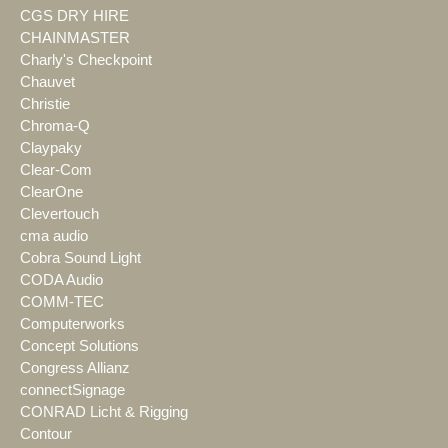
CGS DRY HIRE
CHAINMASTER
Charly's Checkpoint
Chauvet
Christie
Chroma-Q
Claypaky
Clear-Com
ClearOne
Clevertouch
cma audio
Cobra Sound Light
CODA Audio
COMM-TEC
Computerworks
Concept Solutions
Congress Allianz
connectSignage
CONRAD Licht & Rigging
Contour