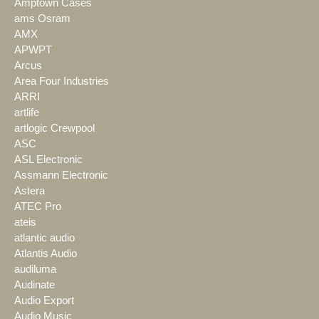
Amptown Cases
ams Osram
AMX
APWPT
Arcus
Area Four Industries
ARRI
artlife
artlogic Crewpool
ASC
ASL Electronic
Assmann Electronic
Astera
ATEC Pro
ateis
atlantic audio
Atlantis Audio
audiluma
Audinate
Audio Export
Audio Music