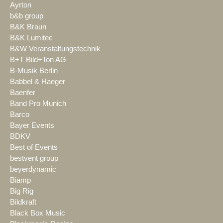
Ayrton
b&b group
B&K Braun
B&K Lumitec
B&W Veranstaltungstechnik
B+T Bild+Ton AG
B-Musik Berlin
Babbel & Haeger
Baenfer
Band Pro Munich
Barco
Bayer Events
BDKV
Best of Events
bestvent group
beyerdynamic
Biamp
Big Rig
Bildkraft
Black Box Music