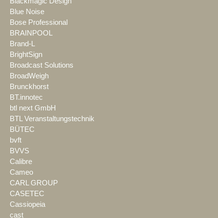
Blackmagic Design
Blue Noise
Bose Professional
BRAINPOOL
Brand-L
BrightSign
Broadcast Solutions
BroadWeigh
Brunckhorst
BT.innotec
btl next GmbH
BTL Veranstaltungstechnik
BÜTEC
bvft
BVVS
Calibre
Cameo
CARL GROUP
CASETEC
Cassiopeia
cast