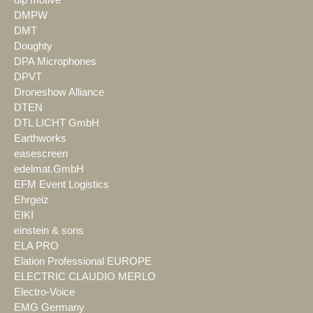
dlp motive
DMPW
DMT
Doughty
DPA Microphones
DPVT
Droneshow Alliance
DTEN
DTL LICHT GmbH
Earthworks
easescreen
edelmat.GmbH
EFM Event Logistics
Ehrgeiz
EIKI
einstein & sons
ELA PRO
Elation Professional EUROPE
ELECTRIC CLAUDIO MERLO
Electro-Voice
EMG Germany