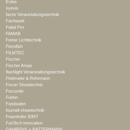
Extes
eyevis
faces Veranstaltungstechnik
Fachwerk
Faital Pro
FAMAB
Feiner Lichttechnik
Ferrofish
FILMTEC
Fischer
Fischer Amps
flashlight Veranstaltungstechnik
Flottmeier & Rehrmann
Focon Showtechnic
Focusrite
Fohhn
Fotoboden
fournell showtechnik
Fraunhofer IDMT
FunTech Innovation
GAHRENS + BATTERMANN