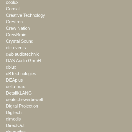
coolux
Cordial
Creative Technology
Crestron
Crew Nation
CrewBrain
Crystal Sound
ctc events
d&b audiotechnik
DAS Audio GmbH
dblux
dBTechnologies
DEAplus
delta-max
DetailKLANG
deutschewerbewelt
Digital Projection
Digitech
dimedis
DirectOut