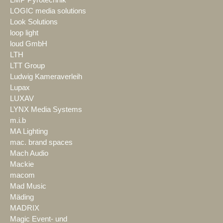
LOGIC media solutions
Look Solutions
loop light
loud GmbH
LTH
LTT Group
Ludwig Kameraverleih
Lupax
LUXAV
LYNX Media Systems
m.i.b
MA Lighting
mac. brand spaces
Mach Audio
Mackie
macom
Mad Music
Mäding
MADRIX
Magic Event- und