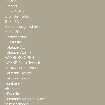
GO4IT!
Grandel
Grass Valley
Groh Distribution
Groh-P.A.
Veranstaltungstechnik
gruppe20
Gschwendtner
Guest-One
Habegger AG
Habegger Austria
HAMBURG OPEN
HAMKE Event-Technik
HARMAN Professional
Harmonic Design
Harmonic Sound
hazebase
HB-Laser
HDwireless
Headroom Media Service
heinekingmedia