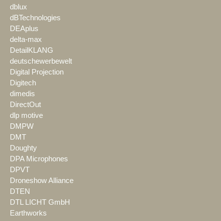
dblux
dBTechnologies
DEAplus
delta-max
DetailKLANG
deutschewerbewelt
Digital Projection
Digitech
dimedis
DirectOut
dlp motive
DMPW
DMT
Doughty
DPA Microphones
DPVT
Droneshow Alliance
DTEN
DTL LICHT GmbH
Earthworks