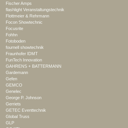
Fischer Amps
flashlight Veranstaltungstechnik
Flottmeier & Rehrmann
Focon Showtechnic
Focusrite
Fohhn
Fotoboden
fournell showtechnik
Fraunhofer IDMT
FunTech Innovation
GAHRENS + BATTERMANN
Gardemann
Gefen
GEMCO
Genelec
George P. Johnson
Gerriets
GETEC Eventtechnik
Global Truss
GLP