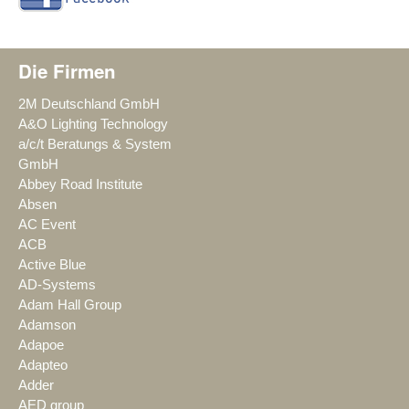
Die Firmen
2M Deutschland GmbH
A&O Lighting Technology
a/c/t Beratungs & System
GmbH
Abbey Road Institute
Absen
AC Event
ACB
Active Blue
AD-Systems
Adam Hall Group
Adamson
Adapoe
Adapteo
Adder
AED group