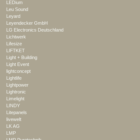
LEDium
Leu Sound
Leyard
Leyendecker GmbH
LG Electronics Deutschland
Lichtwerk
Lifesize
LIFTKET
Light + Building
Light Event
lightconcept
Lightlife
Lightpower
Lightronic
Limelight
LINDY
Litepanels
livewelt
LK AG
LMP
LMP Pyrotechnik