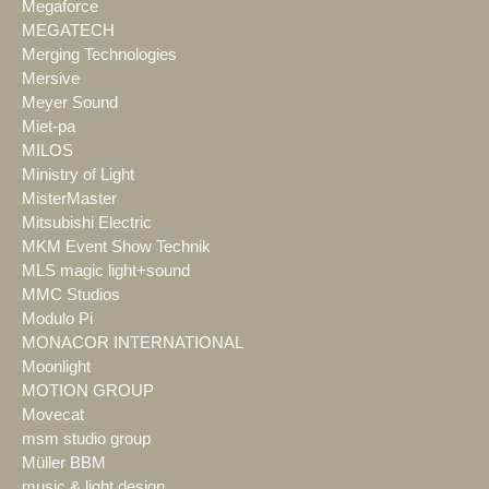
Megaforce
MEGATECH
Merging Technologies
Mersive
Meyer Sound
Miet-pa
MILOS
Ministry of Light
MisterMaster
Mitsubishi Electric
MKM Event Show Technik
MLS magic light+sound
MMC Studios
Modulo Pi
MONACOR INTERNATIONAL
Moonlight
MOTION GROUP
Movecat
msm studio group
Müller BBM
music & light design