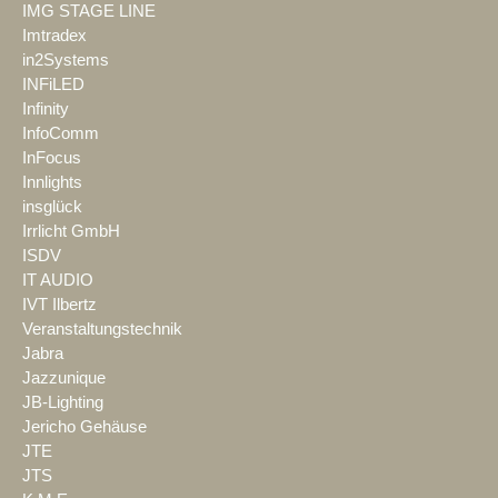
IMG STAGE LINE
Imtradex
in2Systems
INFiLED
Infinity
InfoComm
InFocus
Innlights
insglück
Irrlicht GmbH
ISDV
IT AUDIO
IVT Ilbertz
Veranstaltungstechnik
Jabra
Jazzunique
JB-Lighting
Jericho Gehäuse
JTE
JTS