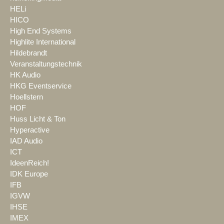
HELi
HICO
High End Systems
Highlite International
Hildebrandt
Veranstaltungstechnik
HK Audio
HKG Eventservice
Hoellstern
HOF
Huss Licht & Ton
Hyperactive
IAD Audio
ICT
IdeenReich!
IDK Europe
IFB
IGVW
IHSE
IMEX