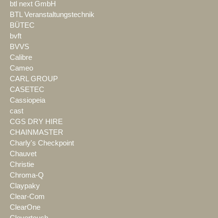
btl next GmbH
BTL Veranstaltungstechnik
BÜTEC
bvft
BVVS
Calibre
Cameo
CARL GROUP
CASETEC
Cassiopeia
cast
CGS DRY HIRE
CHAINMASTER
Charly's Checkpoint
Chauvet
Christie
Chroma-Q
Claypaky
Clear-Com
ClearOne
Clevertouch