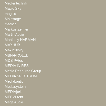
Medientechnik
Magic Sky
magnid
Mainstage
marbet
Markus Zehner
Martin Audio
Martin by HARMAN
MAXHUB
Maxin10sity
MBN-PROLED
MDS PAtec
MEDIA IN RES
Media Resource Group
MEDIA SPECTRUM
MediaLantic
Mediasystem
MEDIA|tek
MEEVI-rent
Mega Audio