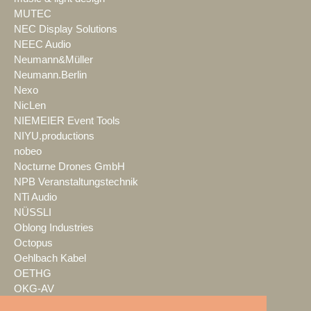
MUTEC
NEC Display Solutions
NEEC Audio
Neumann&Müller
Neumann.Berlin
Nexo
NicLen
NIEMEIER Event Tools
NIYU.productions
nobeo
Nocturne Drones GmbH
NPB Veranstaltungstechnik
NTi Audio
NÜSSLI
Oblong Industries
Octopus
Oehlbach Kabel
OETHG
OKG-AV
Omron