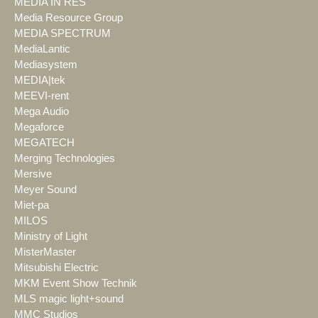
MEDIA IN RES
Media Resource Group
MEDIA SPECTRUM
MediaLantic
Mediasystem
MEDIA|tek
MEEVI-rent
Mega Audio
Megaforce
MEGATECH
Merging Technologies
Mersive
Meyer Sound
Miet-pa
MILOS
Ministry of Light
MisterMaster
Mitsubishi Electric
MKM Event Show Technik
MLS magic light+sound
MMC Studios