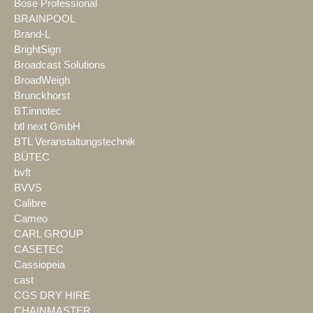
Bose Professional
BRAINPOOL
Brand-L
BrightSign
Broadcast Solutions
BroadWeigh
Brunckhorst
BT.innotec
btl next GmbH
BTL Veranstaltungstechnik
BÜTEC
bvft
BVVS
Calibre
Cameo
CARL GROUP
CASETEC
Cassiopeia
cast
CGS DRY HIRE
CHAINMASTER