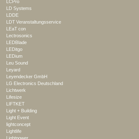
LCPro
LD Systems
LDDE
LDT Veranstaltungsservice
LEaT con
Lectrosonics
LEDBlade
LEDitgo
LEDium
Leu Sound
Leyard
Leyendecker GmbH
LG Electronics Deutschland
Lichtwerk
Lifesize
LIFTKET
Light + Building
Light Event
lightconcept
Lightlife
Lightpower