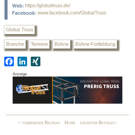
Web:
https://globaltruss.de/
Facebook:
www.facebook.com/GlobalTruss
Global Truss
Branche
Termine
Bühne
Bühne-Fortbildung
F
Li
XI
a
n
N
Anzeige
c
k
G
e
e
b
dI
o
n
o
< vorheriger Beitrag
Home
nächster Beitrag>
k