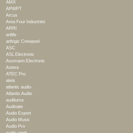
AMX
APWPT
Arcus
Area Four Industries
ARRI
artlife
artlogic Crewpool
ASC
ASL Electronic
Assmann Electronic
Astera
ATEC Pro
ateis
atlantic audio
Atlantis Audio
audiluma
Audinate
Audio Export
Audio Music
Audio Pro
audio zenit