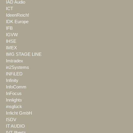
IAD Audio
ICT
IdeenReich!
IDK Europe
IFB
IGVW
IHSE
IMEX
IMG STAGE LINE
Imtradex
in2Systems
INFiLED
Infinity
InfoComm
InFocus
Innlights
insglück
Irrlicht GmbH
ISDV
IT AUDIO
IVT Ilbertz