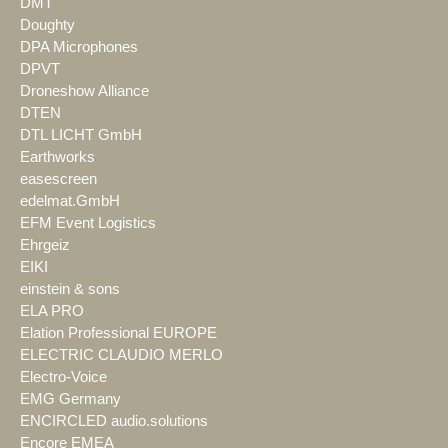
DMT
Doughty
DPA Microphones
DPVT
Droneshow Alliance
DTEN
DTL LICHT GmbH
Earthworks
easescreen
edelmat.GmbH
EFM Event Logistics
Ehrgeiz
EIKI
einstein & sons
ELA PRO
Elation Professional EUROPE
ELECTRIC CLAUDIO MERLO
Electro-Voice
EMG Germany
ENCIRCLED audio.solutions
Encore EMEA