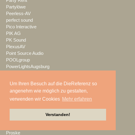
Party Rent
Partylöwe
Peerless-AV
perfect sound
Pico Interactive
PIK AG
PK Sound
PlexusAV
Point Source Audio
POOLgroup
PowerLightsAugsburg
preworks
PRG
Um Ihren Besuch auf die DieReferenz so
Pro Audio-Technik
angenehm wie möglich zu gestalten,
ProAudio Technology
verwenden wir Cookies
Mehr erfahren
ProCase
Prolight + Sound Frankfurt
Prolights
Verstanden!
Prolyte
Promethean
Proske