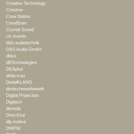
Creative Technology
Crestron
Crew Nation
CrewBrain
Crystal Sound
ctc events
d&b audiotechnik
DAS Audio GmbH
dblux
dBTechnologies
DEAplus
delta-max
DetailKLANG
deutschewerbewelt
Digital Projection
Digitech
dimedis
DirectOut
dlp motive
DMPW