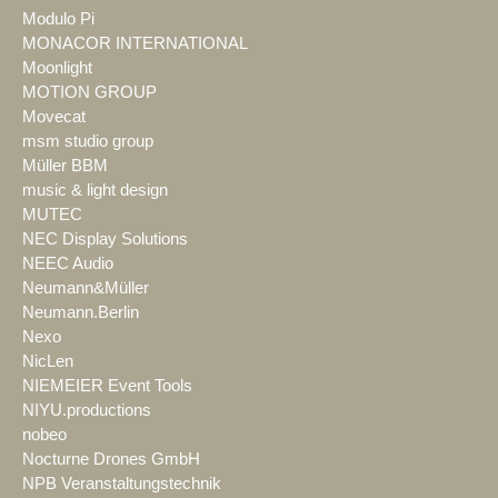
Modulo Pi
MONACOR INTERNATIONAL
Moonlight
MOTION GROUP
Movecat
msm studio group
Müller BBM
music & light design
MUTEC
NEC Display Solutions
NEEC Audio
Neumann&Müller
Neumann.Berlin
Nexo
NicLen
NIEMEIER Event Tools
NIYU.productions
nobeo
Nocturne Drones GmbH
NPB Veranstaltungstechnik