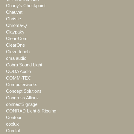
Charly's Checkpoint
Chauvet
Christie
Chroma-Q
Claypaky
Clear-Com
ClearOne
Clevertouch
cma audio
Cobra Sound Light
CODA Audio
COMM-TEC
Computerworks
Concept Solutions
Congress Allianz
connectSignage
CONRAD Licht & Rigging
Contour
coolux
Cordial