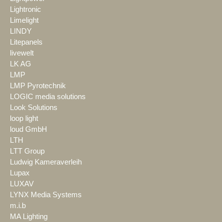
Lightronic
Limelight
LINDY
Litepanels
livewelt
LK AG
LMP
LMP Pyrotechnik
LOGIC media solutions
Look Solutions
loop light
loud GmbH
LTH
LTT Group
Ludwig Kameraverleih
Lupax
LUXAV
LYNX Media Systems
m.i.b
MA Lighting