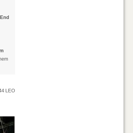
w End
om
ohem
 44 LEO