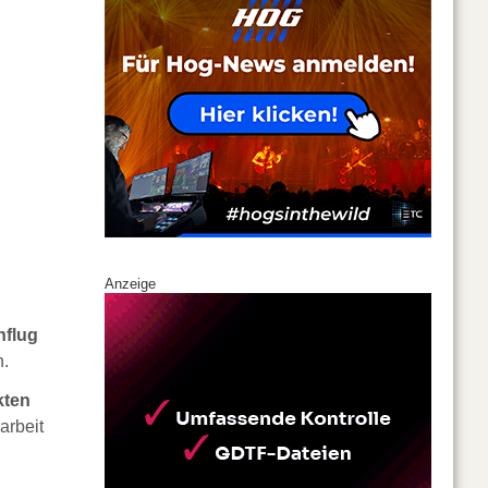
Anzeige
nflug
n.
kten
arbeit