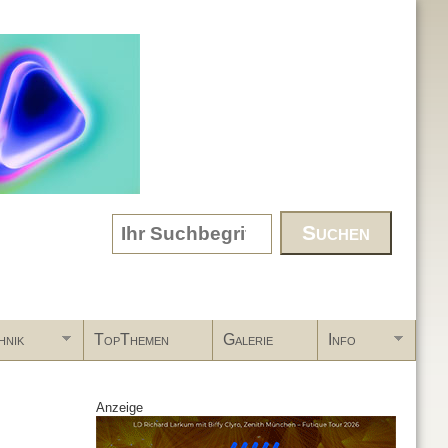
Search form
hnik
TopThemen
Galerie
Info
Anzeige