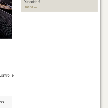
Düsseldorf
mehr ...
n
.
ontrolle
ass