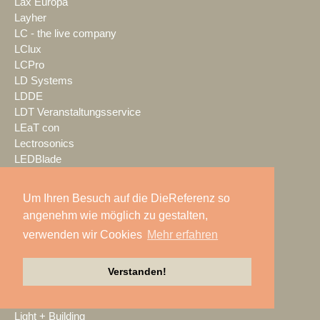
Lax Europa
Layher
LC - the live company
LClux
LCPro
LD Systems
LDDE
LDT Veranstaltungsservice
LEaT con
Lectrosonics
LEDBlade
LEDitgo
LEDium
Um Ihren Besuch auf die DieReferenz so
Leu Sound
angenehm wie möglich zu gestalten,
Leyard
verwenden wir Cookies
Mehr erfahren
Leyendecker GmbH
LG Electronics Deutschland
Lichtwerk
Verstanden!
Lifesize
LIFTKET
Light + Building