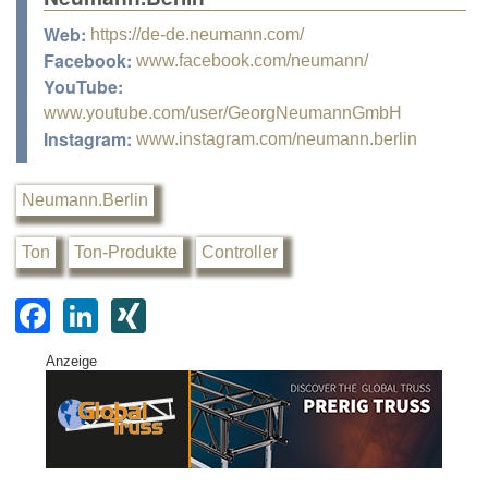
Web:
https://de-de.neumann.com/
Facebook:
www.facebook.com/neumann/
YouTube:
www.youtube.com/user/GeorgNeumannGmbH
Instagram:
www.instagram.com/neumann.berlin
Neumann.Berlin
Ton
Ton-Produkte
Controller
F
Li
XI
a
n
N
Anzeige
c
k
G
e
e
b
dI
o
n