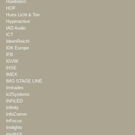
Hoellstern
HOF
Huss Licht & Ton
Hyperactive
IAD Audio
ICT
IdeenReich!
IDK Europe
IFB
IGVW
IHSE
IMEX
IMG STAGE LINE
Imtradex
in2Systems
INFiLED
Infinity
InfoComm
InFocus
Innlights
insglück