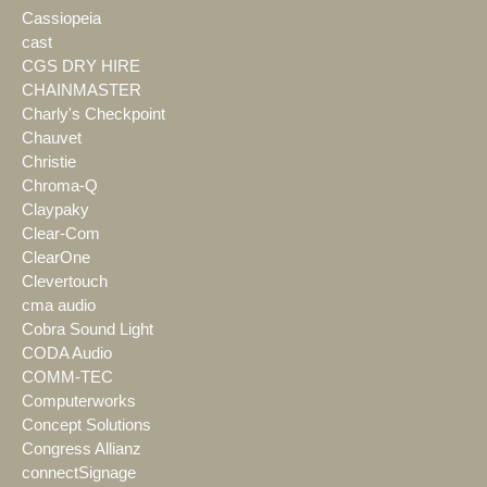
Cassiopeia
cast
CGS DRY HIRE
CHAINMASTER
Charly's Checkpoint
Chauvet
Christie
Chroma-Q
Claypaky
Clear-Com
ClearOne
Clevertouch
cma audio
Cobra Sound Light
CODA Audio
COMM-TEC
Computerworks
Concept Solutions
Congress Allianz
connectSignage