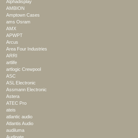
Alphadisplay
AMBION
Amptown Cases
ams Osram
AMX
APWPT
Arcus
Area Four Industries
ARRI
artlife
artlogic Crewpool
ASC
ASL Electronic
Assmann Electronic
Astera
ATEC Pro
ateis
atlantic audio
Atlantis Audio
audiluma
Audinate