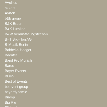
Avolites
axxent
Ayrton
b&b group
B&K Braun
B&K Lumitec
B&W Veranstaltungstechnik
B+T Bild+Ton AG
B-Musik Berlin
Babbel & Haeger
Baenfer
Band Pro Munich
Barco
Bayer Events
BDKV
Best of Events
bestvent group
beyerdynamic
Biamp
Big Rig