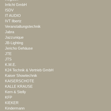
Irrlicht GmbH
ISDV
IT AUDIO
IVT Ilbertz
Veranstaltungstechnik
Jabra
Jazzunique
JB-Lighting
Jericho Gehäuse
JTE
JTS
K.M.E.
K24 Technik & Vertrieb GmbH
Kaiser Showtechnik
KAISERSCHOTE
KALLE KRAUSE
Kern & Stelly
KFP
KIEKER
Kindermann