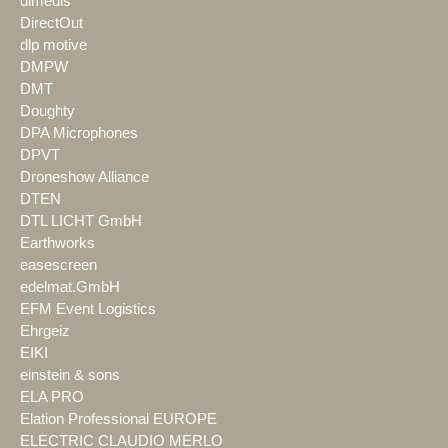
dimedis
DirectOut
dlp motive
DMPW
DMT
Doughty
DPA Microphones
DPVT
Droneshow Alliance
DTEN
DTL LICHT GmbH
Earthworks
easescreen
edelmat.GmbH
EFM Event Logistics
Ehrgeiz
EIKI
einstein & sons
ELA PRO
Elation Professional EUROPE
ELECTRIC CLAUDIO MERLO