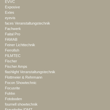
EVVC
Exposive
Extes
eyevis
faces Veranstaltungstechnik
Fachwerk
Faital Pro
FAMAB
Feiner Lichttechnik
Ferrofish
FILMTEC
Fischer
Fischer Amps
flashlight Veranstaltungstechnik
Flottmeier & Rehrmann
Focon Showtechnic
Focusrite
Fohhn
Fotoboden
fournell showtechnik
Fraunhofer IDMT