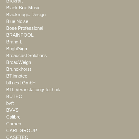
Bildkraft
Black Box Music
Blackmagic Design
Blue Noise
Bose Professional
BRAINPOOL
Brand-L
BrightSign
Broadcast Solutions
BroadWeigh
Brunckhorst
BT.innotec
btl next GmbH
BTL Veranstaltungstechnik
BÜTEC
bvft
BVVS
Calibre
Cameo
CARL GROUP
CASETEC