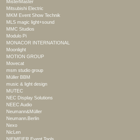
MisterMaster
Mitsubishi Electric
MKM Event Show Technik
MLS magic light+sound
MMC Studios
Modulo Pi
MONACOR INTERNATIONAL
Moonlight
MOTION GROUP
Movecat
msm studio group
Müller BBM
music & light design
MUTEC
NEC Display Solutions
NEEC Audio
Neumann&Müller
Neumann.Berlin
Nexo
NicLen
NIEMEIER Event Tools