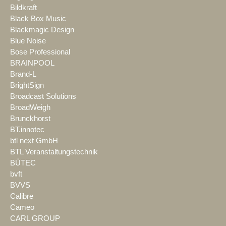
Bildkraft
Black Box Music
Blackmagic Design
Blue Noise
Bose Professional
BRAINPOOL
Brand-L
BrightSign
Broadcast Solutions
BroadWeigh
Brunckhorst
BT.innotec
btl next GmbH
BTL Veranstaltungstechnik
BÜTEC
bvft
BVVS
Calibre
Cameo
CARL GROUP