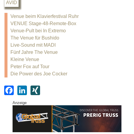
AVID
Venue beim Klavierfestival Ruhr
VENUE Stage-48-Remote-Box
Venue-Pult bei In Extremo
The Venue für Bushido
Live-Sound mit MADI
Fünf Jahre The Venue
Kleine Venue
Peter Fox auf Tour
Die Power des Joe Cocker
F
Li
XI
a
n
N
Anzeige
c
k
G
e
e
b
dI