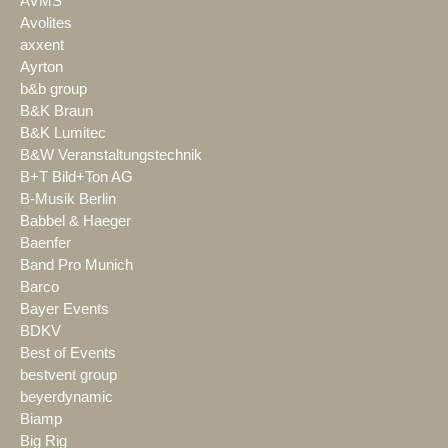
AVMS
Avolites
axxent
Ayrton
b&b group
B&K Braun
B&K Lumitec
B&W Veranstaltungstechnik
B+T Bild+Ton AG
B-Musik Berlin
Babbel & Haeger
Baenfer
Band Pro Munich
Barco
Bayer Events
BDKV
Best of Events
bestvent group
beyerdynamic
Biamp
Big Rig