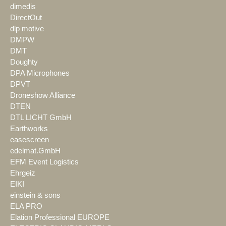
dimedis
DirectOut
dlp motive
DMPW
DMT
Doughty
DPA Microphones
DPVT
Droneshow Alliance
DTEN
DTL LICHT GmbH
Earthworks
easescreen
edelmat.GmbH
EFM Event Logistics
Ehrgeiz
EIKI
einstein & sons
ELA PRO
Elation Professional EUROPE