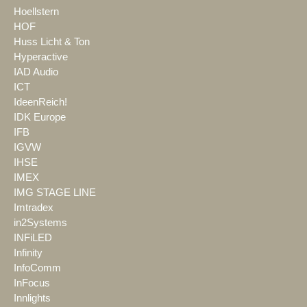
Hoellstern
HOF
Huss Licht & Ton
Hyperactive
IAD Audio
ICT
IdeenReich!
IDK Europe
IFB
IGVW
IHSE
IMEX
IMG STAGE LINE
Imtradex
in2Systems
INFiLED
Infinity
InfoComm
InFocus
Innlights