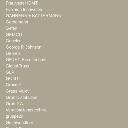
Fraunhofer IDMT
FunTech Innovation
GAHRENS + BATTERMANN
Gardemann
Gefen
GEMCO
Genelec
George P. Johnson
Gerriets
GETEC Eventtechnik
Global Truss
GLP
GO4IT!
Grandel
Grass Valley
Groh Distribution
Groh-P.A.
Veranstaltungstechnik
gruppe20
Gschwendtner