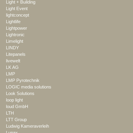
Light + Building
Light Event
lightconcept
Lightlife
Lightpower
Lightronic
Limelight
LINDY
Litepanels
livewelt
LK AG
LMP
LMP Pyrotechnik
LOGIC media solutions
Look Solutions
loop light
loud GmbH
LTH
LTT Group
Ludwig Kameraverleih
Lupax