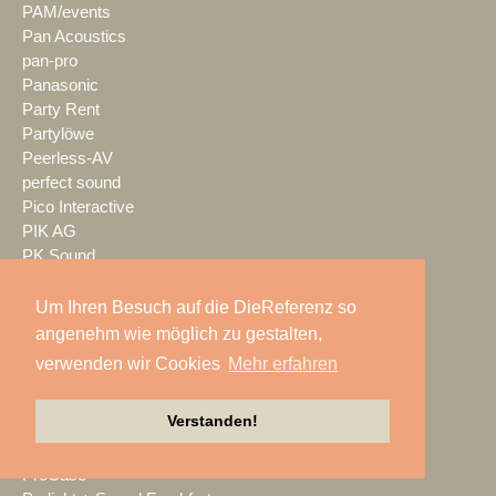
PAM/events
Pan Acoustics
pan-pro
Panasonic
Party Rent
Partylöwe
Peerless-AV
perfect sound
Pico Interactive
PIK AG
PK Sound
PlexusAV
Point Source Audio
Um Ihren Besuch auf die DieReferenz so
POOLgroup
angenehm wie möglich zu gestalten,
PowerLightsAugsburg
verwenden wir Cookies
Mehr erfahren
preworks
PRG
Verstanden!
Pro Audio-Technik
ProAudio Technology
ProCase