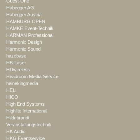
Guest-One
Habegger AG
Habegger Austria
HAMBURG OPEN
HAMKE Event-Technik
HARMAN Professional
Harmonic Design
Harmonic Sound
hazebase
HB-Laser
HDwireless
Headroom Media Service
heinekingmedia
HELi
HICO
High End Systems
Highlite International
Hildebrandt
Veranstaltungstechnik
HK Audio
HKG Eventservice