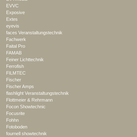
EVVC
Exposive
Extes
eyevis
faces Veranstaltungstechnik
Fachwerk
Faital Pro
FAMAB
Feiner Lichttechnik
Ferrofish
FILMTEC
Fischer
Fischer Amps
flashlight Veranstaltungstechnik
Flottmeier & Rehrmann
Focon Showtechnic
Focusrite
Fohhn
Fotoboden
fournell showtechnik