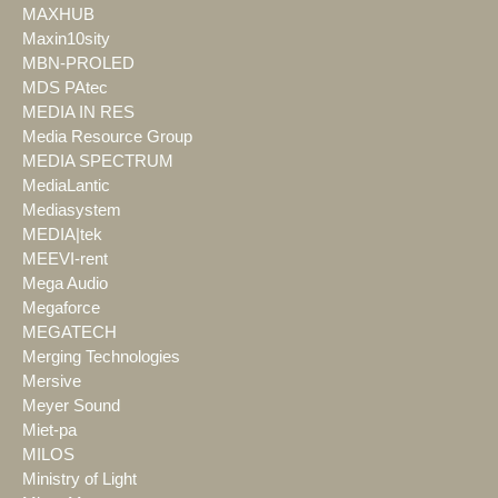
MAXHUB
Maxin10sity
MBN-PROLED
MDS PAtec
MEDIA IN RES
Media Resource Group
MEDIA SPECTRUM
MediaLantic
Mediasystem
MEDIA|tek
MEEVI-rent
Mega Audio
Megaforce
MEGATECH
Merging Technologies
Mersive
Meyer Sound
Miet-pa
MILOS
Ministry of Light