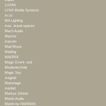
LUXAV
LYNX Media Systems
m.i.b
MA Lighting
mac. brand spaces
Mach Audio
Mackie
macom
Mad Music
Mäding
MADRIX
Magic Event- und
Medientechnik
Magic Sky
magnid
Mainstage
marbet
Markus Zehner
Martin Audio
Martin by HARMAN