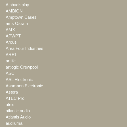
Alphadisplay
AMBION
Amptown Cases
ams Osram
AMX
APWPT
Arcus
Area Four Industries
ARRI
artlife
artlogic Crewpool
ASC
ASL Electronic
Assmann Electronic
Astera
ATEC Pro
ateis
atlantic audio
Atlantis Audio
audiluma