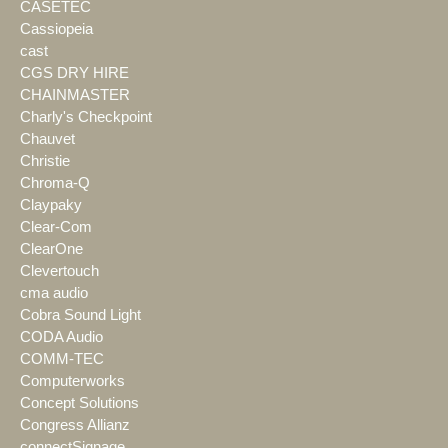
CASETEC
Cassiopeia
cast
CGS DRY HIRE
CHAINMASTER
Charly's Checkpoint
Chauvet
Christie
Chroma-Q
Claypaky
Clear-Com
ClearOne
Clevertouch
cma audio
Cobra Sound Light
CODA Audio
COMM-TEC
Computerworks
Concept Solutions
Congress Allianz
connectSignage