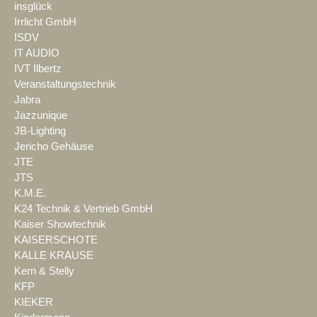
insglück
Irrlicht GmbH
ISDV
IT AUDIO
IVT Ilbertz
Veranstaltungstechnik
Jabra
Jazzunique
JB-Lighting
Jericho Gehäuse
JTE
JTS
K.M.E.
K24 Technik & Vertrieb GmbH
Kaiser Showtechnik
KAISERSCHOTE
KALLE KRAUSE
Kern & Stelly
KFP
KIEKER