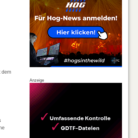
t dem
Anzeige
s
che