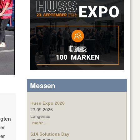
Messen
Huss Expo 2026
23.09.2026
Langenau
igten
mehr ...
er
S14 Solutions Day
ner