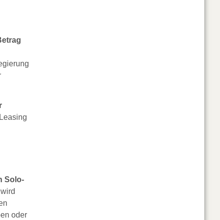
Betrag
egierung
r
r
(Leasing
n Solo-
 wird
nen
ben oder