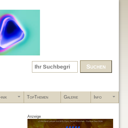
Search form
hnik
TopThemen
Galerie
Info
Anzeige