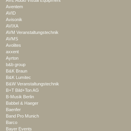
AVE Audio Visual Equipment
Aventem
AVID
Avisonik
AVIXA
AVM Veranstaltungstechnik
AVMS
Avolites
axxent
Ayrton
b&b group
B&K Braun
B&K Lumitec
B&W Veranstaltungstechnik
B+T Bild+Ton AG
B-Musik Berlin
Babbel & Haeger
Baenfer
Band Pro Munich
Barco
Bayer Events