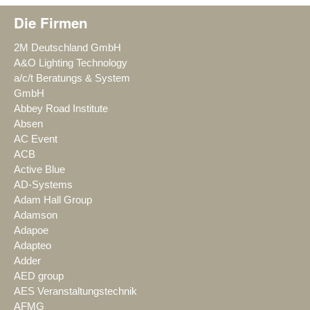
Die Firmen
2M Deutschland GmbH
A&O Lighting Technology
a/c/t Beratungs & System
GmbH
Abbey Road Institute
Absen
AC Event
ACB
Active Blue
AD-Systems
Adam Hall Group
Adamson
Adapoe
Adapteo
Adder
AED group
AES Veranstaltungstechnik
AFMG