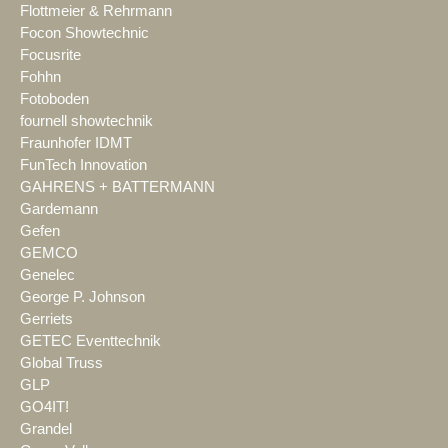
Flottmeier & Rehrmann
Focon Showtechnic
Focusrite
Fohhn
Fotoboden
fournell showtechnik
Fraunhofer IDMT
FunTech Innovation
GAHRENS + BATTERMANN
Gardemann
Gefen
GEMCO
Genelec
George P. Johnson
Gerriets
GETEC Eventtechnik
Global Truss
GLP
GO4IT!
Grandel