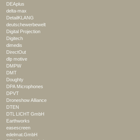
DEAplus
delta-max
DetailKLANG
deutschewerbewelt
Digital Projection
Digitech
dimedis
DirectOut
dlp motive
DMPW
DMT
Doughty
DPA Microphones
DPVT
Droneshow Alliance
DTEN
DTL LICHT GmbH
Earthworks
easescreen
edelmat.GmbH