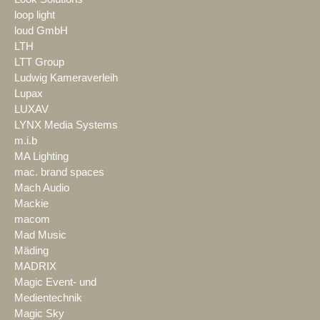
loop light
loud GmbH
LTH
LTT Group
Ludwig Kameraverleih
Lupax
LUXAV
LYNX Media Systems
m.i.b
MA Lighting
mac. brand spaces
Mach Audio
Mackie
macom
Mad Music
Mäding
MADRIX
Magic Event- und
Medientechnik
Magic Sky