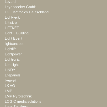
Leyard
Leyendecker GmbH
LG Electronics Deutschland
Lichtwerk
Lifesize
LIFTKET
Light + Building
Light Event
lightconcept
Lightlife
Lightpower
Lightronic
Limelight
LINDY
Litepanels
livewelt
LK AG
LMP
LMP Pyrotechnik
LOGIC media solutions
Look Solutions