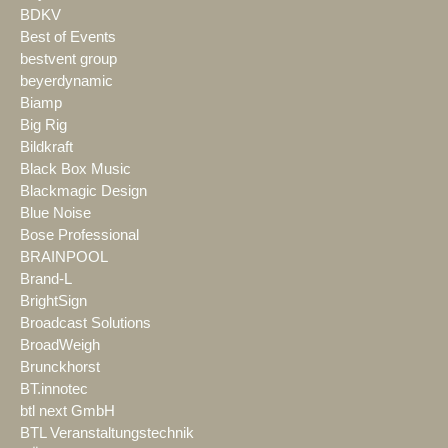
BDKV
Best of Events
bestvent group
beyerdynamic
Biamp
Big Rig
Bildkraft
Black Box Music
Blackmagic Design
Blue Noise
Bose Professional
BRAINPOOL
Brand-L
BrightSign
Broadcast Solutions
BroadWeigh
Brunckhorst
BT.innotec
btl next GmbH
BTL Veranstaltungstechnik