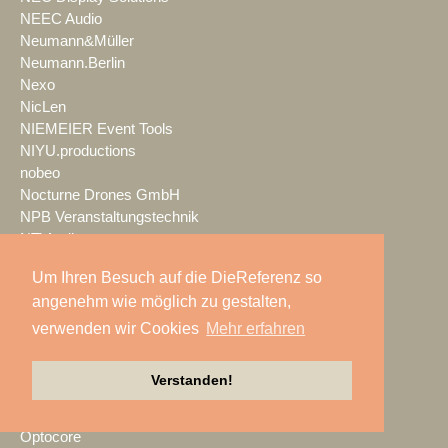
NEEC Audio
Neumann&Müller
Neumann.Berlin
Nexo
NicLen
NIEMEIER Event Tools
NIYU.productions
nobeo
Nocturne Drones GmbH
NPB Veranstaltungstechnik
NTi Audio
NÜSSLI
Um Ihren Besuch auf die DieReferenz so
Oblong Industries
angenehm wie möglich zu gestalten,
Octopus
Oehlbach Kabel
verwenden wir Cookies
Mehr erfahren
OETHG
OKG-AV
Verstanden!
Omron
Optimahl Catering
Optocore