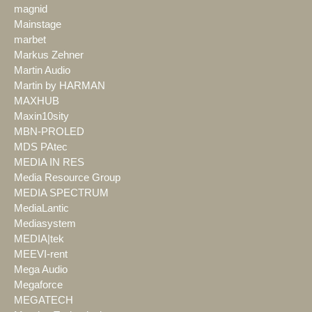
magnid
Mainstage
marbet
Markus Zehner
Martin Audio
Martin by HARMAN
MAXHUB
Maxin10sity
MBN-PROLED
MDS PAtec
MEDIA IN RES
Media Resource Group
MEDIA SPECTRUM
MediaLantic
Mediasystem
MEDIA|tek
MEEVI-rent
Mega Audio
Megaforce
MEGATECH