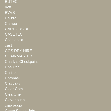
BÜTEC
bvft
BVVS
Calibre
Cameo
CARL GROUP
CASETEC
Cassiopeia
cast
CGS DRY HIRE
CHAINMASTER
Charly's Checkpoint
Chauvet
Christie
Chroma-Q
Claypaky
Clear-Com
ClearOne
Clevertouch
cma audio
Cobra Sound Light