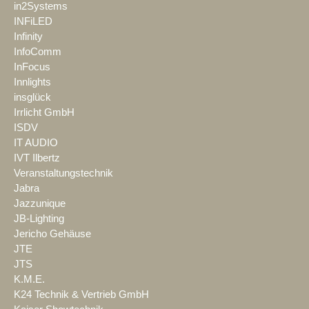
in2Systems
INFiLED
Infinity
InfoComm
InFocus
Innlights
insglück
Irrlicht GmbH
ISDV
IT AUDIO
IVT Ilbertz
Veranstaltungstechnik
Jabra
Jazzunique
JB-Lighting
Jericho Gehäuse
JTE
JTS
K.M.E.
K24 Technik & Vertrieb GmbH