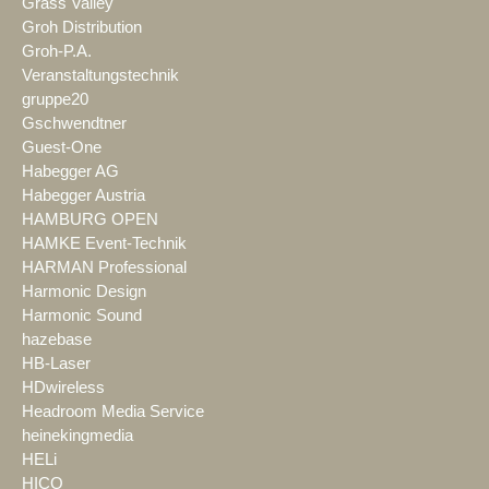
Grass Valley
Groh Distribution
Groh-P.A.
Veranstaltungstechnik
gruppe20
Gschwendtner
Guest-One
Habegger AG
Habegger Austria
HAMBURG OPEN
HAMKE Event-Technik
HARMAN Professional
Harmonic Design
Harmonic Sound
hazebase
HB-Laser
HDwireless
Headroom Media Service
heinekingmedia
HELi
HICO