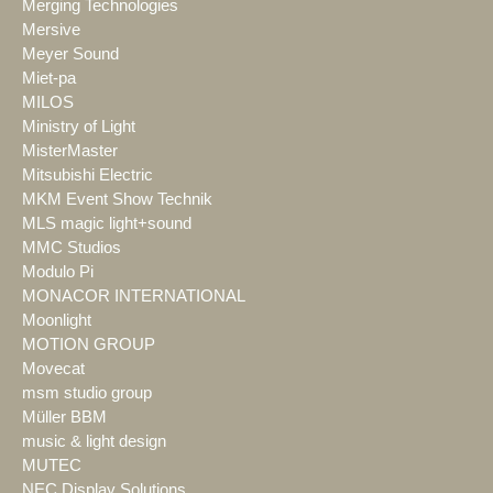
Merging Technologies
Mersive
Meyer Sound
Miet-pa
MILOS
Ministry of Light
MisterMaster
Mitsubishi Electric
MKM Event Show Technik
MLS magic light+sound
MMC Studios
Modulo Pi
MONACOR INTERNATIONAL
Moonlight
MOTION GROUP
Movecat
msm studio group
Müller BBM
music & light design
MUTEC
NEC Display Solutions