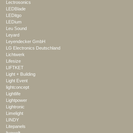
Lectrosonics
LEDBlade
LEDitgo
LEDium
Leu Sound
Leyard
Leyendecker GmbH
LG Electronics Deutschland
Lichtwerk
Lifesize
LIFTKET
Light + Building
Light Event
lightconcept
Lightlife
Lightpower
Lightronic
Limelight
LINDY
Litepanels
livewelt