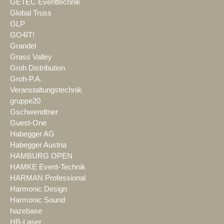
GETEC Eventtechnik
Global Truss
GLP
GO4IT!
Grandel
Grass Valley
Groh Distribution
Groh-P.A.
Veranstaltungstechnik
gruppe20
Gschwendtner
Guest-One
Habegger AG
Habegger Austria
HAMBURG OPEN
HAMKE Event-Technik
HARMAN Professional
Harmonic Design
Harmonic Sound
hazebase
HB-Laser