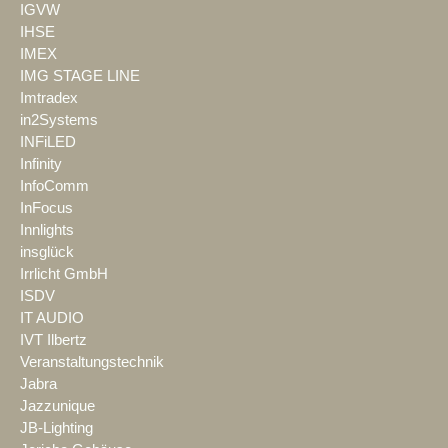
IGVW
IHSE
IMEX
IMG STAGE LINE
Imtradex
in2Systems
INFiLED
Infinity
InfoComm
InFocus
Innlights
insglück
Irrlicht GmbH
ISDV
IT AUDIO
IVT Ilbertz
Veranstaltungstechnik
Jabra
Jazzunique
JB-Lighting