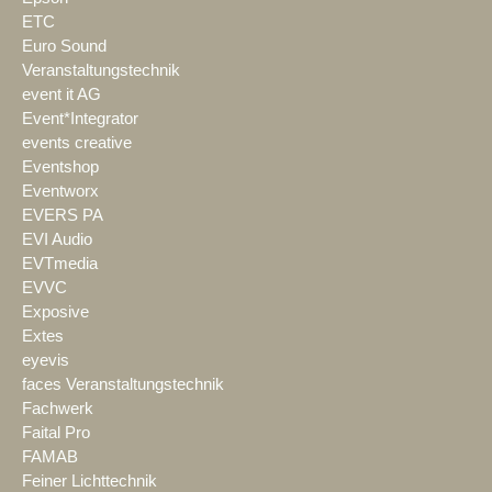
ETC
Euro Sound
Veranstaltungstechnik
event it AG
Event*Integrator
events creative
Eventshop
Eventworx
EVERS PA
EVI Audio
EVTmedia
EVVC
Exposive
Extes
eyevis
faces Veranstaltungstechnik
Fachwerk
Faital Pro
FAMAB
Feiner Lichttechnik