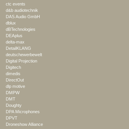
ctc events
d&b audiotechnik
DAS Audio GmbH
dblux
dBTechnologies
DEAplus
delta-max
DetailKLANG
deutschewerbewelt
Digital Projection
Digitech
dimedis
DirectOut
dlp motive
DMPW
DMT
Doughty
DPA Microphones
DPVT
Droneshow Alliance