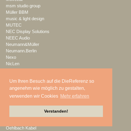
msm studio group
Müller BBM
music & light design
MUTEC
NEC Display Solutions
NEEC Audio
Neumann&Müller
Neumann.Berlin
Nexo
NicLen
NIEMEIER Event Tools
NIYU.productions
Um Ihren Besuch auf die DieReferenz so
nobeo
angenehm wie möglich zu gestalten,
Nocturne Drones GmbH
NPB Veranstaltungstechnik
verwenden wir Cookies
Mehr erfahren
NTi Audio
NÜSSLI
Verstanden!
Oblong Industries
Octopus
Oehlbach Kabel