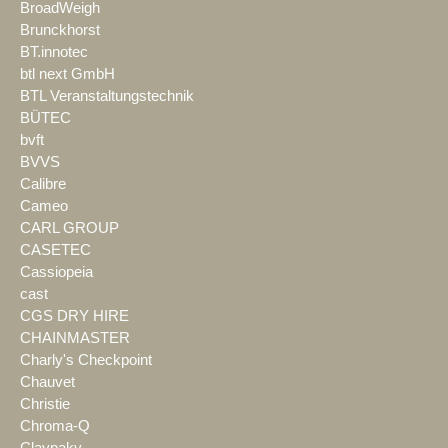
BroadWeigh
Brunckhorst
BT.innotec
btl next GmbH
BTL Veranstaltungstechnik
BÜTEC
bvft
BVVS
Calibre
Cameo
CARL GROUP
CASETEC
Cassiopeia
cast
CGS DRY HIRE
CHAINMASTER
Charly's Checkpoint
Chauvet
Christie
Chroma-Q
Claypaky