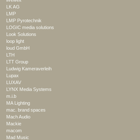
LK AG
LMP
LMP Pyrotechnik
LOGIC media solutions
Look Solutions
loop light
loud GmbH
LTH
LTT Group
Ludwig Kameraverleih
Lupax
LUXAV
LYNX Media Systems
m.i.b
MA Lighting
mac. brand spaces
Mach Audio
Mackie
macom
Mad Music