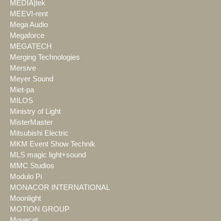
MEDIA|tek
MEEVI-rent
Mega Audio
Megaforce
MEGATECH
Merging Technologies
Mersive
Meyer Sound
Miet-pa
MILOS
Ministry of Light
MisterMaster
Mitsubishi Electric
MKM Event Show Technik
MLS magic light+sound
MMC Studios
Modulo Pi
MONACOR INTERNATIONAL
Moonlight
MOTION GROUP
Movecat