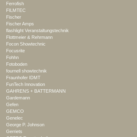
Ferrofish
FILMTEC
Fischer
Fischer Amps
flashlight Veranstaltungstechnik
Flottmeier & Rehrmann
Focon Showtechnic
Focusrite
Fohhn
Fotoboden
fournell showtechnik
Fraunhofer IDMT
FunTech Innovation
GAHRENS + BATTERMANN
Gardemann
Gefen
GEMCO
Genelec
George P. Johnson
Gerriets