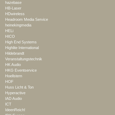
hazebase
HB-Laser
HDwireless
Headroom Media Service
heinekingmedia
HELi
HICO
High End Systems
Highlite International
Hildebrandt
Veranstaltungstechnik
HK Audio
HKG Eventservice
Hoellstern
HOF
Huss Licht & Ton
Hyperactive
IAD Audio
ICT
IdeenReich!