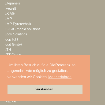
Litepanels
livewelt
LK AG
LMP
LMP Pyrotechnik
LOGIC media solutions
Look Solutions
loop light
loud GmbH
LTH
LTT Group
Ludwig Kameraverleih
Um Ihren Besuch auf die DieReferenz so
Lupax
LUXAV
angenehm wie möglich zu gestalten,
LYNX Media Systems
verwenden wir Cookies
Mehr erfahren
m.i.b
MA Lighting
Verstanden!
mac. brand spaces
Mach Audio
Mackie