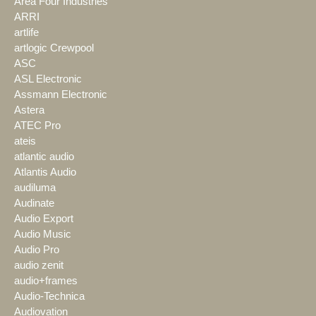
Area Four Industries
ARRI
artlife
artlogic Crewpool
ASC
ASL Electronic
Assmann Electronic
Astera
ATEC Pro
ateis
atlantic audio
Atlantis Audio
audiluma
Audinate
Audio Export
Audio Music
Audio Pro
audio zenit
audio+frames
Audio-Technica
Audiovation