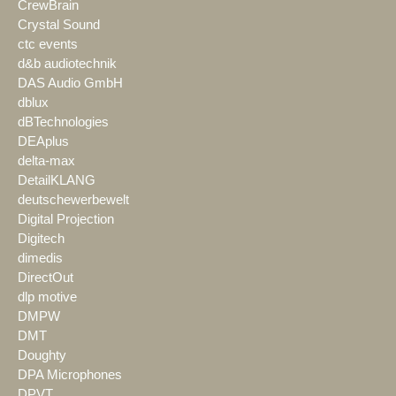
CrewBrain
Crystal Sound
ctc events
d&b audiotechnik
DAS Audio GmbH
dblux
dBTechnologies
DEAplus
delta-max
DetailKLANG
deutschewerbewelt
Digital Projection
Digitech
dimedis
DirectOut
dlp motive
DMPW
DMT
Doughty
DPA Microphones
DPVT