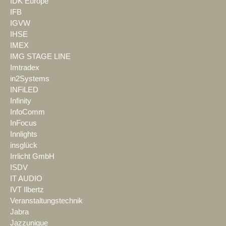
IDK Europe
IFB
IGVW
IHSE
IMEX
IMG STAGE LINE
Imtradex
in2Systems
INFiLED
Infinity
InfoComm
InFocus
Innlights
insglück
Irrlicht GmbH
ISDV
IT AUDIO
IVT Ilbertz
Veranstaltungstechnik
Jabra
Jazzunique