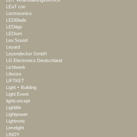
LDT Veranstaltungsservice
LEaT con
Lectrosonics
LEDBlade
LEDitgo
LEDium
Leu Sound
Leyard
Leyendecker GmbH
LG Electronics Deutschland
Lichtwerk
Lifesize
LIFTKET
Light + Building
Light Event
lightconcept
Lightlife
Lightpower
Lightronic
Limelight
LINDY