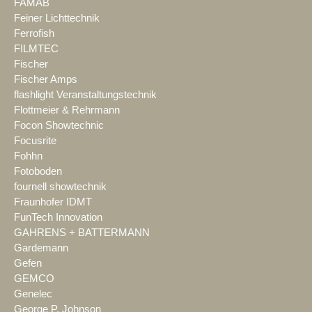
FAMAB
Feiner Lichttechnik
Ferrofish
FILMTEC
Fischer
Fischer Amps
flashlight Veranstaltungstechnik
Flottmeier & Rehrmann
Focon Showtechnic
Focusrite
Fohhn
Fotoboden
fournell showtechnik
Fraunhofer IDMT
FunTech Innovation
GAHRENS + BATTERMANN
Gardemann
Gefen
GEMCO
Genelec
George P. Johnson