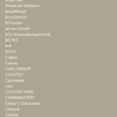
BrightSign
Broadcast Solutions
BroadWeigh
Brunckhorst
BT.innotec
btl next GmbH
BTL Veranstaltungstechnik
BÜTEC
bvft
BVVS
Calibre
Cameo
CARL GROUP
CASETEC
Cassiopeia
cast
CGS DRY HIRE
CHAINMASTER
Charly's Checkpoint
Chauvet
Christie