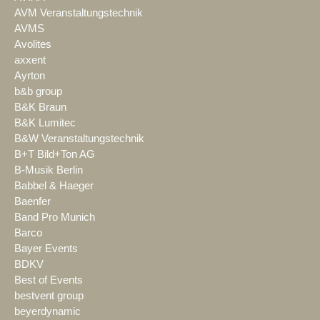
AVM Veranstaltungstechnik
AVMS
Avolites
axxent
Ayrton
b&b group
B&K Braun
B&K Lumitec
B&W Veranstaltungstechnik
B+T Bild+Ton AG
B-Musik Berlin
Babbel & Haeger
Baenfer
Band Pro Munich
Barco
Bayer Events
BDKV
Best of Events
bestvent group
beyerdynamic