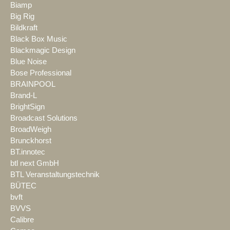
Biamp
Big Rig
Bildkraft
Black Box Music
Blackmagic Design
Blue Noise
Bose Professional
BRAINPOOL
Brand-L
BrightSign
Broadcast Solutions
BroadWeigh
Brunckhorst
BT.innotec
btl next GmbH
BTL Veranstaltungstechnik
BÜTEC
bvft
BVVS
Calibre