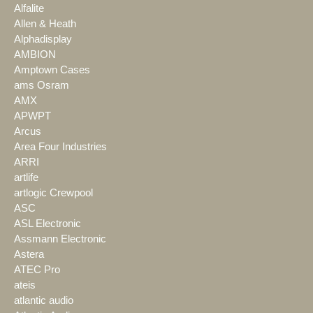
Alfalite
Allen & Heath
Alphadisplay
AMBION
Amptown Cases
ams Osram
AMX
APWPT
Arcus
Area Four Industries
ARRI
artlife
artlogic Crewpool
ASC
ASL Electronic
Assmann Electronic
Astera
ATEC Pro
ateis
atlantic audio