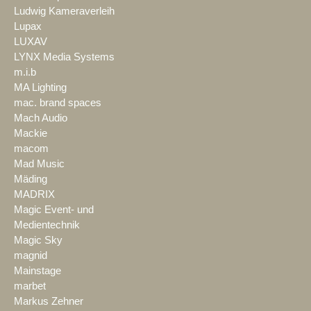
Ludwig Kameraverleih
Lupax
LUXAV
LYNX Media Systems
m.i.b
MA Lighting
mac. brand spaces
Mach Audio
Mackie
macom
Mad Music
Mäding
MADRIX
Magic Event- und
Medientechnik
Magic Sky
magnid
Mainstage
marbet
Markus Zehner