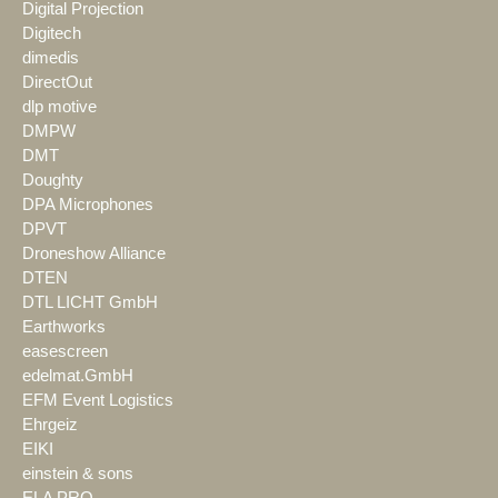
Digital Projection
Digitech
dimedis
DirectOut
dlp motive
DMPW
DMT
Doughty
DPA Microphones
DPVT
Droneshow Alliance
DTEN
DTL LICHT GmbH
Earthworks
easescreen
edelmat.GmbH
EFM Event Logistics
Ehrgeiz
EIKI
einstein & sons
ELA PRO