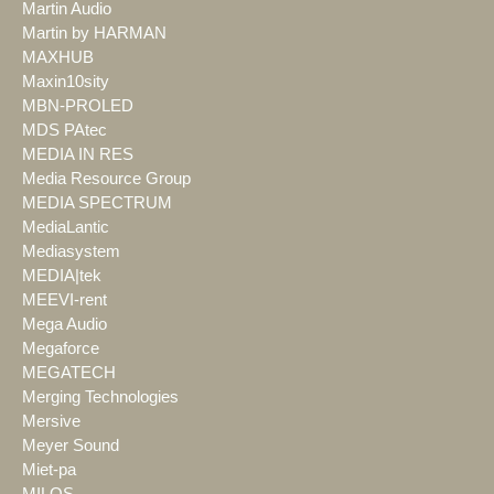
Martin Audio
Martin by HARMAN
MAXHUB
Maxin10sity
MBN-PROLED
MDS PAtec
MEDIA IN RES
Media Resource Group
MEDIA SPECTRUM
MediaLantic
Mediasystem
MEDIA|tek
MEEVI-rent
Mega Audio
Megaforce
MEGATECH
Merging Technologies
Mersive
Meyer Sound
Miet-pa
MILOS