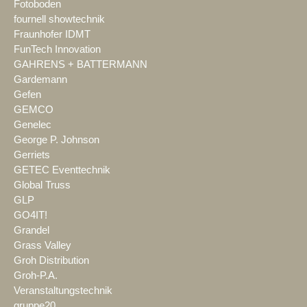
Fotoboden
fournell showtechnik
Fraunhofer IDMT
FunTech Innovation
GAHRENS + BATTERMANN
Gardemann
Gefen
GEMCO
Genelec
George P. Johnson
Gerriets
GETEC Eventtechnik
Global Truss
GLP
GO4IT!
Grandel
Grass Valley
Groh Distribution
Groh-P.A.
Veranstaltungstechnik
gruppe20