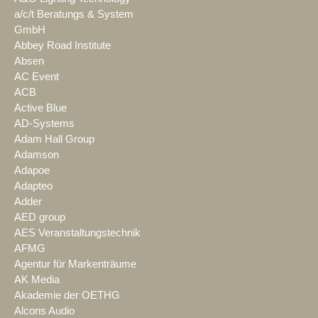
a/c/t Beratungs & System
GmbH
Abbey Road Institute
Absen
AC Event
ACB
Active Blue
AD-Systems
Adam Hall Group
Adamson
Adapoe
Adapteo
Adder
AED group
AES Veranstaltungstechnik
AFMG
Agentur für Markenträume
AK Media
Akademie der OETHG
Alcons Audio