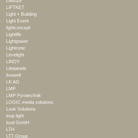
Lifesize
LIFTKET
Light + Building
Light Event
lightconcept
Lightlife
Lightpower
Lightronic
Limelight
LINDY
Litepanels
livewelt
LK AG
LMP
LMP Pyrotechnik
LOGIC media solutions
Look Solutions
loop light
loud GmbH
LTH
LTT Group