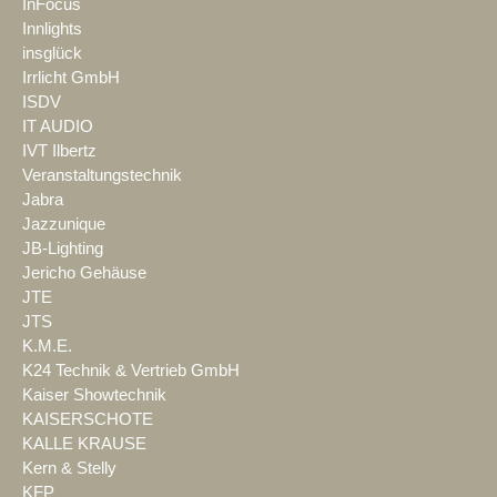
InFocus
Innlights
insglück
Irrlicht GmbH
ISDV
IT AUDIO
IVT Ilbertz
Veranstaltungstechnik
Jabra
Jazzunique
JB-Lighting
Jericho Gehäuse
JTE
JTS
K.M.E.
K24 Technik & Vertrieb GmbH
Kaiser Showtechnik
KAISERSCHOTE
KALLE KRAUSE
Kern & Stelly
KFP