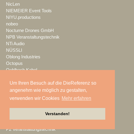
NicLen
NIEMEIER Event Tools
NIYU.productions
nobeo
Nocturne Drones GmbH
NPB Veranstaltungstechnik
NTi Audio
NÜSSLI
Oblong Industries
Octopus
Oehlbach Kabel
OETHG
Um Ihren Besuch auf die DieReferenz so
OKG-AV
Omron
angenehm wie möglich zu gestalten,
Optimahl Catering
verwenden wir Cookies
Mehr erfahren
Optocore
ORANGE PRODUCTION DG
Verstanden!
OS-VT
Otto Events
P2 Veranstaltungstechnik