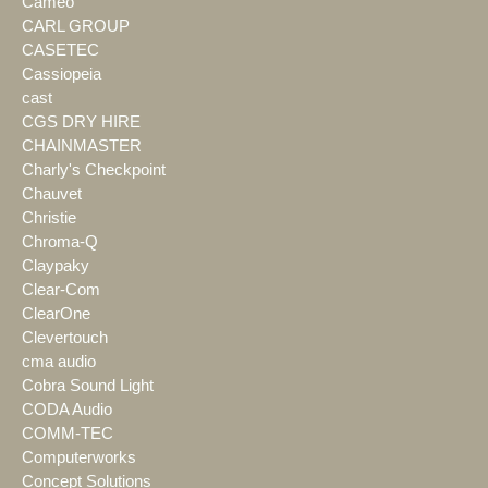
Cameo
CARL GROUP
CASETEC
Cassiopeia
cast
CGS DRY HIRE
CHAINMASTER
Charly's Checkpoint
Chauvet
Christie
Chroma-Q
Claypaky
Clear-Com
ClearOne
Clevertouch
cma audio
Cobra Sound Light
CODA Audio
COMM-TEC
Computerworks
Concept Solutions