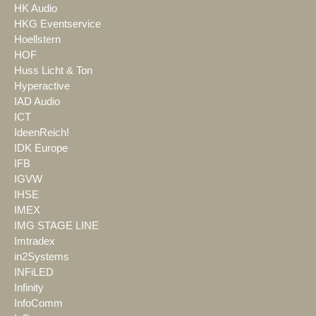
HK Audio
HKG Eventservice
Hoellstern
HOF
Huss Licht & Ton
Hyperactive
IAD Audio
ICT
IdeenReich!
IDK Europe
IFB
IGVW
IHSE
IMEX
IMG STAGE LINE
Imtradex
in2Systems
INFiLED
Infinity
InfoComm