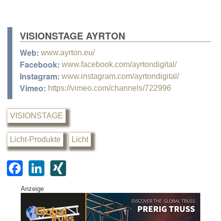
VISIONSTAGE AYRTON
Web:
www.ayrton.eu/
Facebook:
www.facebook.com/ayrtondigital/
Instagram:
www.instagram.com/ayrtondigital/
Vimeo:
https://vimeo.com/channels/722996
VISIONSTAGE
Licht-Produkte
Licht
F
Li
XI
a
n
N
Anzeige
c
k
G
e
e