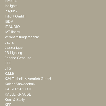
InFocus
Innlights
insglück
Irrlicht GmbH
ISDV
IT AUDIO
IVT Ilbertz
Veranstaltungstechnik
Jabra
Jazzunique
JB-Lighting
Jericho Gehäuse
JTE
JTS
K.M.E.
K24 Technik & Vertrieb GmbH
Kaiser Showtechnik
KAISERSCHOTE
KALLE KRAUSE
Kern & Stelly
KFP