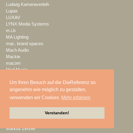
Ludwig Kameraverleih
Lupax
LUXAV
LYNX Media Systems
m.i.b
MA Lighting
mac. brand spaces
Mach Audio
Mackie
macom
Mad Music
Mäding
Um Ihren Besuch auf die DieReferenz so
MADRIX
Magic Event- und
angenehm wie möglich zu gestalten,
Medientechnik
verwenden wir Cookies
Mehr erfahren
Magic Sky
magnid
Verstanden!
Mainstage
marbet
Markus Zehner