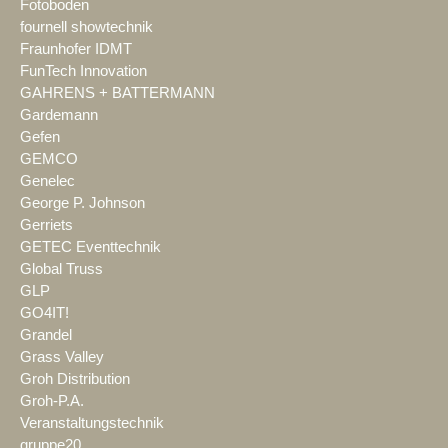
Fotoboden
fournell showtechnik
Fraunhofer IDMT
FunTech Innovation
GAHRENS + BATTERMANN
Gardemann
Gefen
GEMCO
Genelec
George P. Johnson
Gerriets
GETEC Eventtechnik
Global Truss
GLP
GO4IT!
Grandel
Grass Valley
Groh Distribution
Groh-P.A.
Veranstaltungstechnik
gruppe20