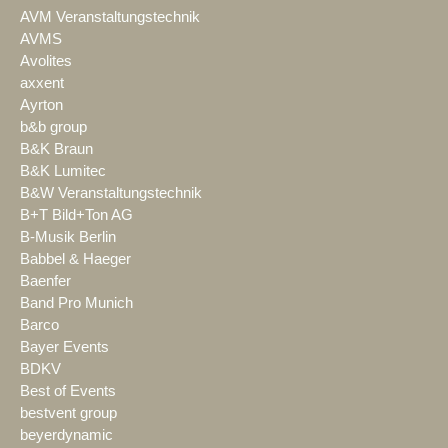
AVM Veranstaltungstechnik
AVMS
Avolites
axxent
Ayrton
b&b group
B&K Braun
B&K Lumitec
B&W Veranstaltungstechnik
B+T Bild+Ton AG
B-Musik Berlin
Babbel & Haeger
Baenfer
Band Pro Munich
Barco
Bayer Events
BDKV
Best of Events
bestvent group
beyerdynamic