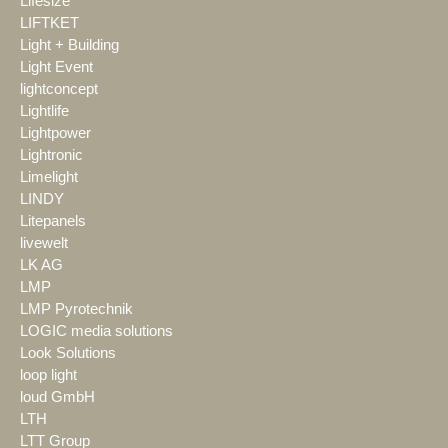
Lifesize
LIFTKET
Light + Building
Light Event
lightconcept
Lightlife
Lightpower
Lightronic
Limelight
LINDY
Litepanels
livewelt
LK AG
LMP
LMP Pyrotechnik
LOGIC media solutions
Look Solutions
loop light
loud GmbH
LTH
LTT Group