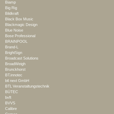
Biamp
Big Rig
Bildkraft
Black Box Music
Blackmagic Design
Blue Noise
Bose Professional
BRAINPOOL
Brand-L
BrightSign
Broadcast Solutions
BroadWeigh
Brunckhorst
BT.innotec
btl next GmbH
BTL Veranstaltungstechnik
BÜTEC
bvft
BVVS
Calibre