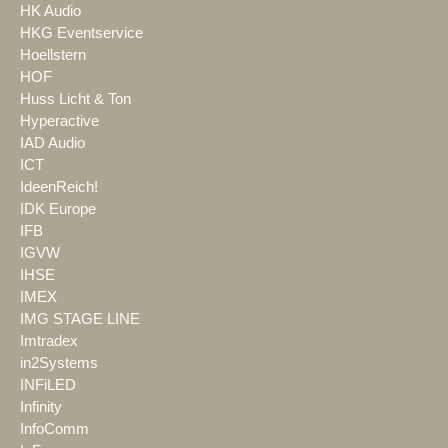
HK Audio
HKG Eventservice
Hoellstern
HOF
Huss Licht & Ton
Hyperactive
IAD Audio
ICT
IdeenReich!
IDK Europe
IFB
IGVW
IHSE
IMEX
IMG STAGE LINE
Imtradex
in2Systems
INFiLED
Infinity
InfoComm