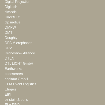
Digital Projection
Digitech
dimedis
DirectOut
dlp motive
DMPW
DMT
Doughty
DPA Microphones
DPVT
Droneshow Alliance
DTEN
DTL LICHT GmbH
Earthworks
easescreen
edelmat.GmbH
EFM Event Logistics
Ehrgeiz
EIKI
einstein & sons
ELA PRO