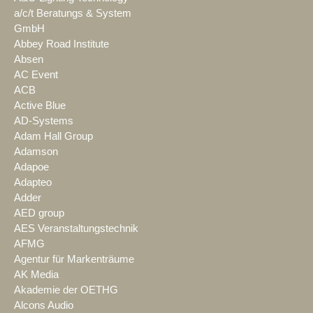
a/c/t Beratungs & System
GmbH
Abbey Road Institute
Absen
AC Event
ACB
Active Blue
AD-Systems
Adam Hall Group
Adamson
Adapoe
Adapteo
Adder
AED group
AES Veranstaltungstechnik
AFMG
Agentur für Markenträume
AK Media
Akademie der OETHG
Alcons Audio