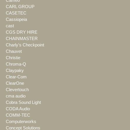
Cameo
CARL GROUP
CASETEC
Cassiopeia
cast
CGS DRY HIRE
CHAINMASTER
Charly's Checkpoint
Chauvet
Christie
Chroma-Q
Claypaky
Clear-Com
ClearOne
Clevertouch
cma audio
Cobra Sound Light
CODA Audio
COMM-TEC
Computerworks
Concept Solutions