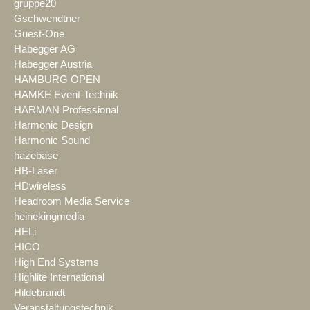
gruppe20
Gschwendtner
Guest-One
Habegger AG
Habegger Austria
HAMBURG OPEN
HAMKE Event-Technik
HARMAN Professional
Harmonic Design
Harmonic Sound
hazebase
HB-Laser
HDwireless
Headroom Media Service
heinekingmedia
HELi
HICO
High End Systems
Highlite International
Hildebrandt
Veranstaltungstechnik