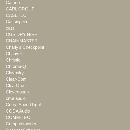
Cameo
CARL GROUP
CASETEC
Cassiopeia
cast
CGS DRY HIRE
CHAINMASTER
Charly's Checkpoint
Chauvet
Christie
Chroma-Q
Claypaky
Clear-Com
ClearOne
Clevertouch
cma audio
Cobra Sound Light
CODA Audio
COMM-TEC
Computerworks