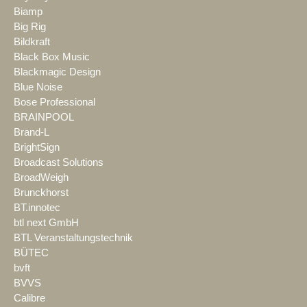
Biamp
Big Rig
Bildkraft
Black Box Music
Blackmagic Design
Blue Noise
Bose Professional
BRAINPOOL
Brand-L
BrightSign
Broadcast Solutions
BroadWeigh
Brunckhorst
BT.innotec
btl next GmbH
BTL Veranstaltungstechnik
BÜTEC
bvft
BVVS
Calibre