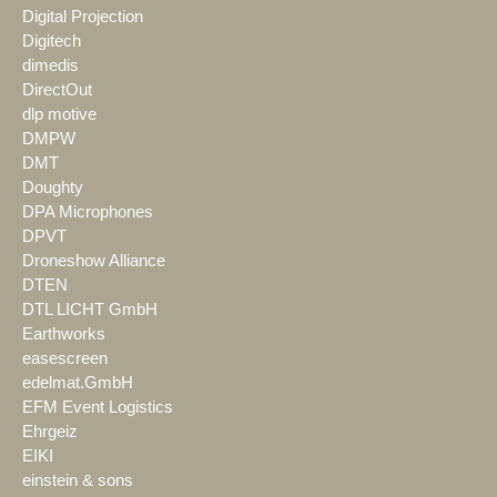
Digital Projection
Digitech
dimedis
DirectOut
dlp motive
DMPW
DMT
Doughty
DPA Microphones
DPVT
Droneshow Alliance
DTEN
DTL LICHT GmbH
Earthworks
easescreen
edelmat.GmbH
EFM Event Logistics
Ehrgeiz
EIKI
einstein & sons