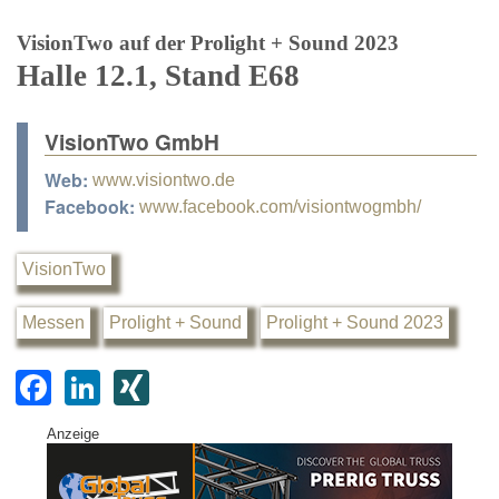
VisionTwo auf der Prolight + Sound 2023
Halle 12.1, Stand E68
VisionTwo GmbH
Web:
www.visiontwo.de
Facebook:
www.facebook.com/visiontwogmbh/
VisionTwo
Messen
Prolight + Sound
Prolight + Sound 2023
F
Li
XI
a
n
N
Anzeige
c
k
G
e
e