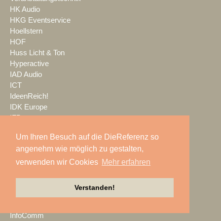
HK Audio
HKG Eventservice
Hoellstern
HOF
Huss Licht & Ton
Hyperactive
IAD Audio
ICT
IdeenReich!
IDK Europe
IFB
IGVW
Um Ihren Besuch auf die DieReferenz so
IHSE
angenehm wie möglich zu gestalten,
IMEX
IMG STAGE LINE
verwenden wir Cookies
Mehr erfahren
Imtradex
in2Systems
Verstanden!
INFiLED
Infinity
InfoComm