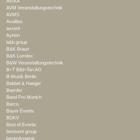
AVIXA
AVM Veranstaltungstechnik
AVMS
Avolites
axxent
Ayrton
b&b group
B&K Braun
B&K Lumitec
B&W Veranstaltungstechnik
B+T Bild+Ton AG
B-Musik Berlin
Babbel & Haeger
Baenfer
Band Pro Munich
Barco
Bayer Events
BDKV
Best of Events
bestvent group
beyerdynamic