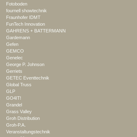
Fotoboden
fournell showtechnik
Fraunhofer IDMT
FunTech Innovation
GAHRENS + BATTERMANN
Gardemann
Gefen
GEMCO
Genelec
George P. Johnson
Gerriets
GETEC Eventtechnik
Global Truss
GLP
GO4IT!
Grandel
Grass Valley
Groh Distribution
Groh-P.A.
Veranstaltungstechnik