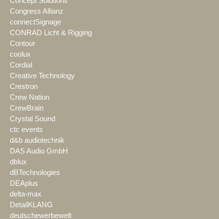
Concept Solutions
Congress Allianz
connectSignage
CONRAD Licht & Rigging
Contour
coolux
Cordial
Creative Technology
Crestron
Crew Nation
CrewBrain
Crystal Sound
ctc events
d&b audiotechnik
DAS Audio GmbH
dblux
dBTechnologies
DEAplus
delta-max
DetailKLANG
deutschewerbewelt