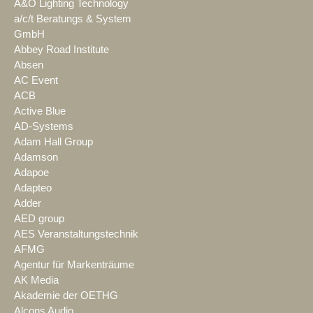
A&O Lighting Technology
a/c/t Beratungs & System
GmbH
Abbey Road Institute
Absen
AC Event
ACB
Active Blue
AD-Systems
Adam Hall Group
Adamson
Adapoe
Adapteo
Adder
AED group
AES Veranstaltungstechnik
AFMG
Agentur für Markenträume
AK Media
Akademie der OETHG
Alcons Audio