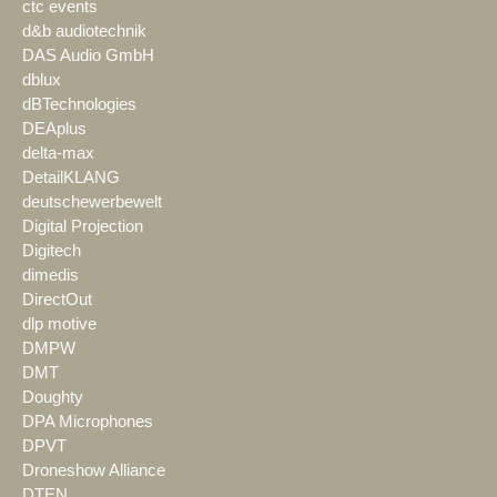
ctc events
d&b audiotechnik
DAS Audio GmbH
dblux
dBTechnologies
DEAplus
delta-max
DetailKLANG
deutschewerbewelt
Digital Projection
Digitech
dimedis
DirectOut
dlp motive
DMPW
DMT
Doughty
DPA Microphones
DPVT
Droneshow Alliance
DTEN