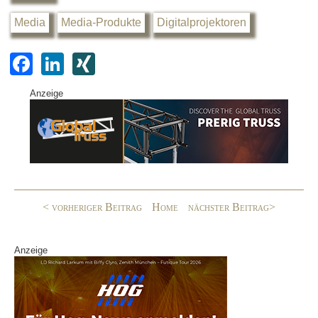
Media
Media-Produkte
Digitalprojektoren
F
Li
XI
a
n
N
Anzeige
c
k
G
e
e
b
dI
o
n
o
< vorheriger Beitrag
Home
nächster Beitrag>
k
Anzeige