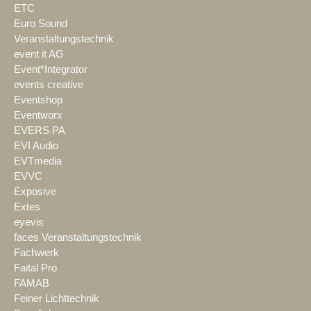
ETC
Euro Sound
Veranstaltungstechnik
event it AG
Event*Integrator
events creative
Eventshop
Eventworx
EVERS PA
EVI Audio
EVTmedia
EVVC
Exposive
Extes
eyevis
faces Veranstaltungstechnik
Fachwerk
Faital Pro
FAMAB
Feiner Lichttechnik