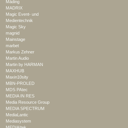
Mäding
MADRIX
Magic Event- und
Medientechnik
Magic Sky
magnid
Mainstage
marbet
Markus Zehner
Martin Audio
Martin by HARMAN
MAXHUB
Maxin10sity
MBN-PROLED
MDS PAtec
MEDIA IN RES
Media Resource Group
MEDIA SPECTRUM
MediaLantic
Mediasystem
MEDIA|tek