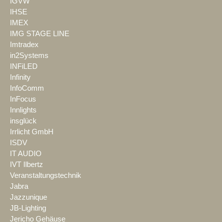
IGVW
IHSE
IMEX
IMG STAGE LINE
Imtradex
in2Systems
INFiLED
Infinity
InfoComm
InFocus
Innlights
insglück
Irrlicht GmbH
ISDV
IT AUDIO
IVT Ilbertz
Veranstaltungstechnik
Jabra
Jazzunique
JB-Lighting
Jericho Gehäuse