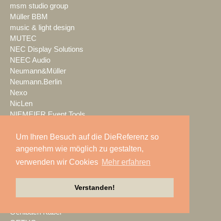
msm studio group
Müller BBM
music & light design
MUTEC
NEC Display Solutions
NEEC Audio
Neumann&Müller
Neumann.Berlin
Nexo
NicLen
NIEMEIER Event Tools
NIYU.productions
nobeo
Um Ihren Besuch auf die DieReferenz so
Nocturne Drones GmbH
angenehm wie möglich zu gestalten,
NPB Veranstaltungstechnik
verwenden wir Cookies
Mehr erfahren
NTi Audio
NÜSSLI
Verstanden!
Oblong Industries
Octopus
Oehlbach Kabel