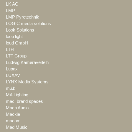
LK AG
LMP
LMP Pyrotechnik
LOGIC media solutions
Look Solutions
loop light
loud GmbH
LTH
LTT Group
Ludwig Kameraverleih
Lupax
LUXAV
LYNX Media Systems
m.i.b
MA Lighting
mac. brand spaces
Mach Audio
Mackie
macom
Mad Music