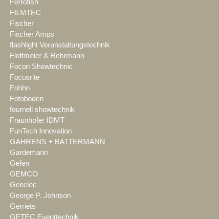
Ferrofish
FILMTEC
Fischer
Fischer Amps
flashlight Veranstaltungstechnik
Flottmeier & Rehrmann
Focon Showtechnic
Focusrite
Fohhn
Fotoboden
fournell showtechnik
Fraunhofer IDMT
FunTech Innovation
GAHRENS + BATTERMANN
Gardemann
Gefen
GEMCO
Genelec
George P. Johnson
Gerriets
GETEC Eventtechnik