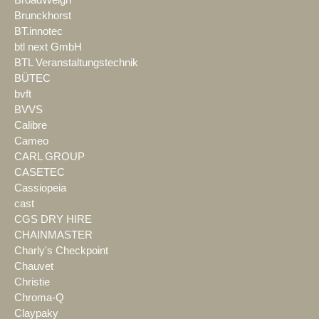
BroadWeigh
Brunckhorst
BT.innotec
btl next GmbH
BTL Veranstaltungstechnik
BÜTEC
bvft
BVVS
Calibre
Cameo
CARL GROUP
CASETEC
Cassiopeia
cast
CGS DRY HIRE
CHAINMASTER
Charly's Checkpoint
Chauvet
Christie
Chroma-Q
Claypaky