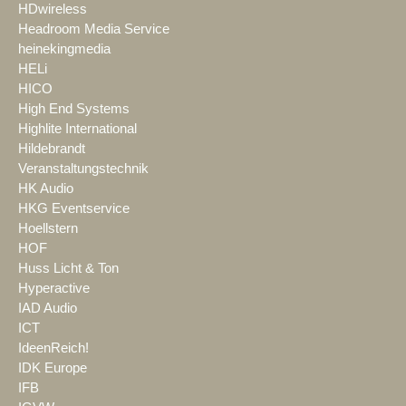
HDwireless
Headroom Media Service
heinekingmedia
HELi
HICO
High End Systems
Highlite International
Hildebrandt
Veranstaltungstechnik
HK Audio
HKG Eventservice
Hoellstern
HOF
Huss Licht & Ton
Hyperactive
IAD Audio
ICT
IdeenReich!
IDK Europe
IFB