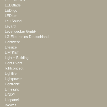
Lectrosonics
LEDBlade
LEDitgo
LEDium
Leu Sound
Leyard
Leyendecker GmbH
LG Electronics Deutschland
Lichtwerk
Lifesize
LIFTKET
Light + Building
Light Event
lightconcept
Lightlife
Lightpower
Lightronic
Limelight
LINDY
Litepanels
livewelt