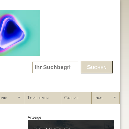
Search form
hnik
TopThemen
Galerie
Info
Anzeige