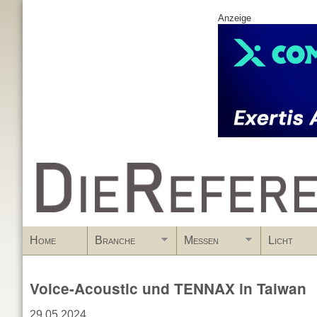
Anzeige
www.DieReferenz.de
Home
Branche
Messen
Licht
Voice-Acoustic und TENNAX in Taiwan
29.05.2024