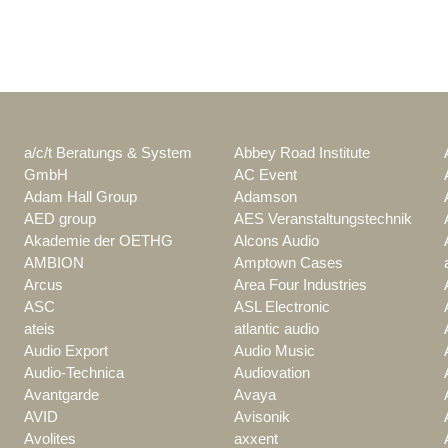
a/c/t Beratungs & System
Abbey Road Institute
GmbH
AC Event
Adam Hall Group
Adamson
AED group
AES Veranstaltungstechnik
Akademie der OETHG
Alcons Audio
AMBION
Amptown Cases
Arcus
Area Four Industries
ASC
ASL Electronic
ateis
atlantic audio
Audio Export
Audio Music
Audio-Technica
Audiovation
Avantgarde
Avaya
AVID
Avisonik
Avolites
axxent