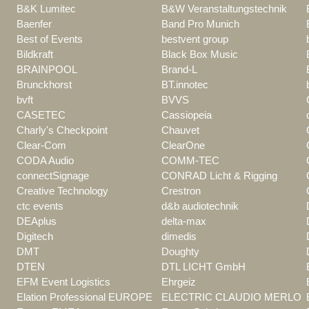
B&K Lumitec
B&W Veranstaltungstechnik
Baenfer
Band Pro Munich
Best of Events
bestvent group
Bildkraft
Black Box Music
BRAINPOOL
Brand-L
Brunckhorst
BT.innotec
bvft
BVVS
CASETEC
Cassiopeia
Charly's Checkpoint
Chauvet
Clear-Com
ClearOne
CODA Audio
COMM-TEC
connectSignage
CONRAD Licht & Rigging
Creative Technology
Crestron
ctc events
d&b audiotechnik
DEAplus
delta-max
Digitech
dimedis
DMT
Doughty
DTEN
DTL LICHT GmbH
EFM Event Logistics
Ehrgeiz
Elation Professional EUROPE
ELECTRIC CLAUDIO MERLO