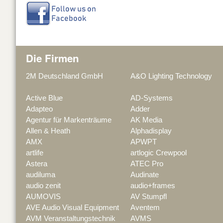
Die Firmen
2M Deutschland GmbH
A&O Lighting Technology
Active Blue
AD-Systems
Adapteo
Adder
Agentur für Markenträume
AK Media
Allen & Heath
Alphadisplay
AMX
APWPT
artlife
artlogic Crewpool
Astera
ATEC Pro
audiluma
Audinate
audio zenit
audio+frames
AUMOVIS
AV Stumpfl
AVE Audio Visual Equipment
Aventem
AVM Veranstaltungstechnik
AVMS