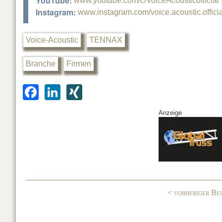
YouTube:
www.youtube.com/c/VoiceAcousticofficial
Instagram:
www.instagram.com/voice.acoustic.officia
Voice-Acoustic
TENNAX
Branche
Firmen
F
Li
XI
a
n
N
Anzeige
c
k
G
e
e
b
dI
o
n
o
< vorheriger Be
k