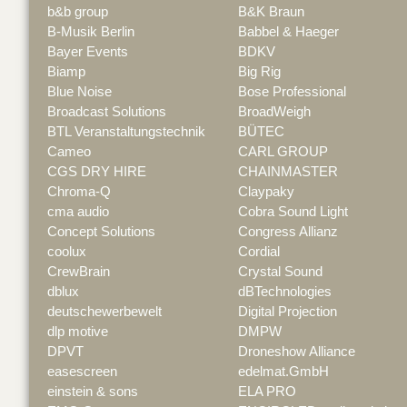
b&b group
B&K Braun
B-Musik Berlin
Babbel & Haeger
Bayer Events
BDKV
Biamp
Big Rig
Blue Noise
Bose Professional
Broadcast Solutions
BroadWeigh
BTL Veranstaltungstechnik
BÜTEC
Cameo
CARL GROUP
CGS DRY HIRE
CHAINMASTER
Chroma-Q
Claypaky
cma audio
Cobra Sound Light
Concept Solutions
Congress Allianz
coolux
Cordial
CrewBrain
Crystal Sound
dblux
dBTechnologies
deutschewerbewelt
Digital Projection
dlp motive
DMPW
DPVT
Droneshow Alliance
easescreen
edelmat.GmbH
einstein & sons
ELA PRO