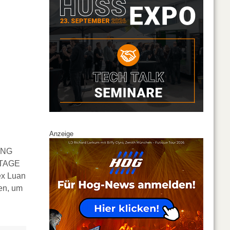
Anzeige
KING
 STAGE
ex Luan
en, um