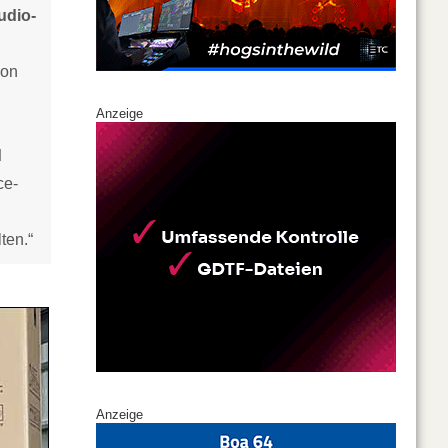
udio-
von
Anzeige
d
ce-
.
ten.“
Anzeige