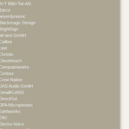
B+T Bild+Ton AG
Barco
beyerdynamic
Blackmagic Design
BrightSign
btl next GmbH
Calibre
cast
Christie
Clevertouch
Computerworks
Contour
Crew Nation
DAS Audio GmbH
DetailKLANG
DirectOut
DPA Microphones
Earthworks
EIKI
Electro-Voice