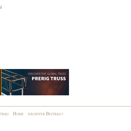
l
itrag
Home
nächster Beitrag>