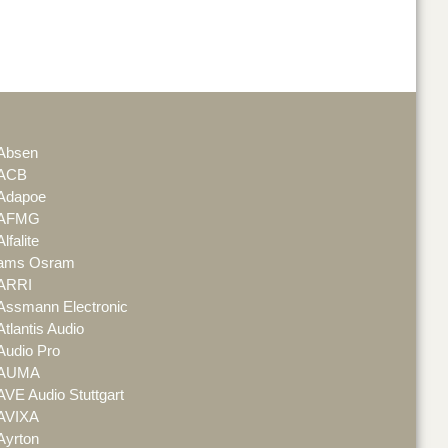
Absen
ACB
Adapoe
AFMG
Alfalite
ams Osram
ARRI
Assmann Electronic
Atlantis Audio
Audio Pro
AUMA
AVE Audio Stuttgart
AVIXA
Ayrton