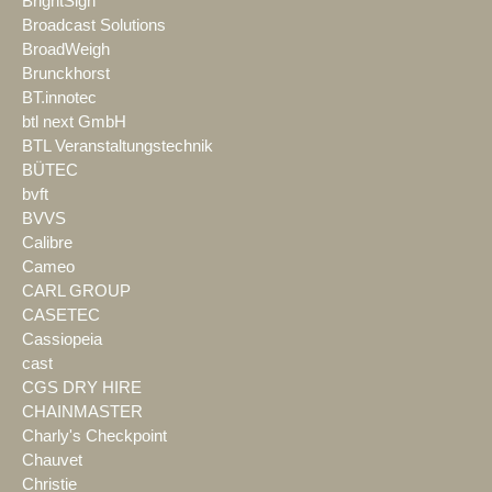
BrightSign
Broadcast Solutions
BroadWeigh
Brunckhorst
BT.innotec
btl next GmbH
BTL Veranstaltungstechnik
BÜTEC
bvft
BVVS
Calibre
Cameo
CARL GROUP
CASETEC
Cassiopeia
cast
CGS DRY HIRE
CHAINMASTER
Charly's Checkpoint
Chauvet
Christie