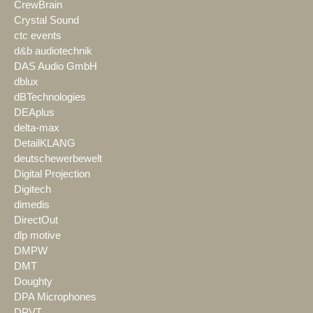
CrewBrain
Crystal Sound
ctc events
d&b audiotechnik
DAS Audio GmbH
dblux
dBTechnologies
DEAplus
delta-max
DetailKLANG
deutschewerbewelt
Digital Projection
Digitech
dimedis
DirectOut
dlp motive
DMPW
DMT
Doughty
DPA Microphones
DPVT