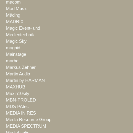
macom
Mad Music
Mäding
MADRIX
Magic Event- und
Medientechnik
Magic Sky
magnid
Mainstage
marbet
Markus Zehner
Martin Audio
Martin by HARMAN
MAXHUB
Maxin10sity
MBN-PROLED
MDS PAtec
MEDIA IN RES
Media Resource Group
MEDIA SPECTRUM
MediaLantic