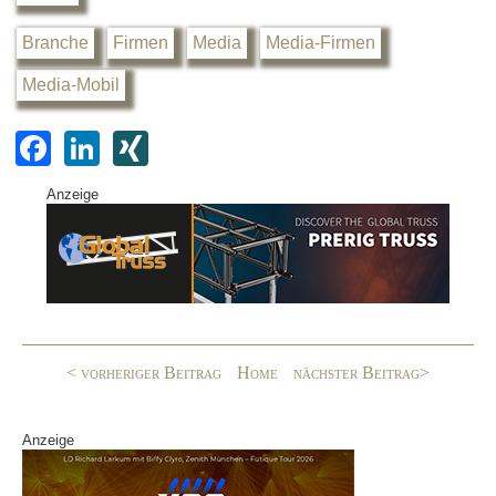
Branche
Firmen
Media
Media-Firmen
Media-Mobil
F
Li
XI
a
n
N
Anzeige
c
k
G
e
e
b
dI
o
n
o
< vorheriger Beitrag
Home
nächster Beitrag>
k
Anzeige