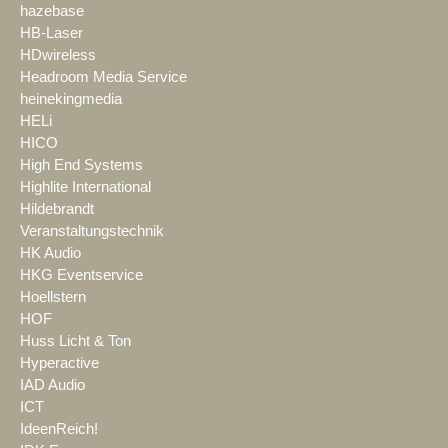
hazebase
HB-Laser
HDwireless
Headroom Media Service
heinekingmedia
HELi
HICO
High End Systems
Highlite International
Hildebrandt
Veranstaltungstechnik
HK Audio
HKG Eventservice
Hoellstern
HOF
Huss Licht & Ton
Hyperactive
IAD Audio
ICT
IdeenReich!