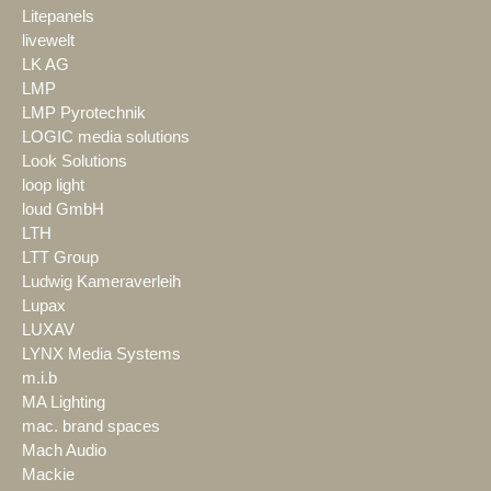
Litepanels
livewelt
LK AG
LMP
LMP Pyrotechnik
LOGIC media solutions
Look Solutions
loop light
loud GmbH
LTH
LTT Group
Ludwig Kameraverleih
Lupax
LUXAV
LYNX Media Systems
m.i.b
MA Lighting
mac. brand spaces
Mach Audio
Mackie