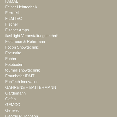
FAMAB
Feiner Lichttechnik
Ferrofish
FILMTEC
Fischer
Fischer Amps
flashlight Veranstaltungstechnik
Flottmeier & Rehrmann
Focon Showtechnic
Focusrite
Fohhn
Fotoboden
fournell showtechnik
Fraunhofer IDMT
FunTech Innovation
GAHRENS + BATTERMANN
Gardemann
Gefen
GEMCO
Genelec
George P. Johnson