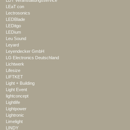
LDT Veranstaltungsservice
LEaT con
Lectrosonics
LEDBlade
LEDitgo
LEDium
Leu Sound
Leyard
Leyendecker GmbH
LG Electronics Deutschland
Lichtwerk
Lifesize
LIFTKET
Light + Building
Light Event
lightconcept
Lightlife
Lightpower
Lightronic
Limelight
LINDY