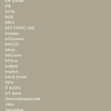
IDK Europe
IFB
IGVW
IHSE
IMEX
IMG STAGE LINE
Imtradex
in2Systems
INFiLED
Infinity
InfoComm
InFocus
Innlights
insglück
Irrlicht GmbH
ISDV
IT AUDIO
IVT Ilbertz
Veranstaltungstechnik
Jabra
Jazzunique