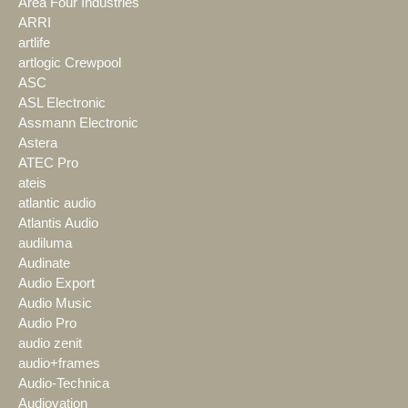
Area Four Industries
ARRI
artlife
artlogic Crewpool
ASC
ASL Electronic
Assmann Electronic
Astera
ATEC Pro
ateis
atlantic audio
Atlantis Audio
audiluma
Audinate
Audio Export
Audio Music
Audio Pro
audio zenit
audio+frames
Audio-Technica
Audiovation