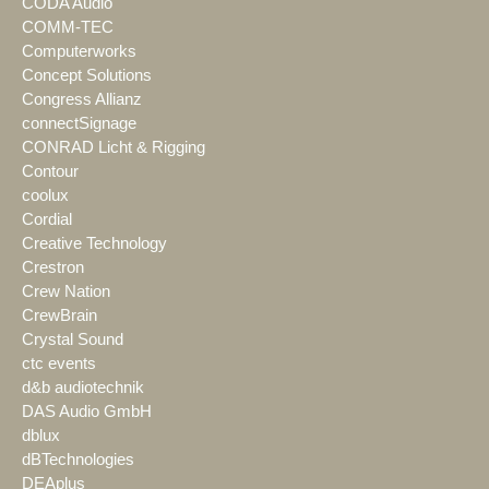
CODA Audio
COMM-TEC
Computerworks
Concept Solutions
Congress Allianz
connectSignage
CONRAD Licht & Rigging
Contour
coolux
Cordial
Creative Technology
Crestron
Crew Nation
CrewBrain
Crystal Sound
ctc events
d&b audiotechnik
DAS Audio GmbH
dblux
dBTechnologies
DEAplus