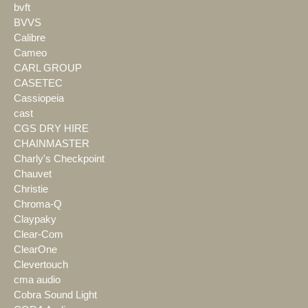
bvft
BVVS
Calibre
Cameo
CARL GROUP
CASETEC
Cassiopeia
cast
CGS DRY HIRE
CHAINMASTER
Charly's Checkpoint
Chauvet
Christie
Chroma-Q
Claypaky
Clear-Com
ClearOne
Clevertouch
cma audio
Cobra Sound Light