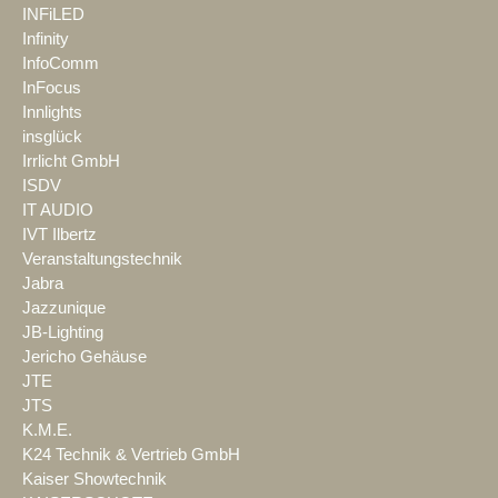
INFiLED
Infinity
InfoComm
InFocus
Innlights
insglück
Irrlicht GmbH
ISDV
IT AUDIO
IVT Ilbertz
Veranstaltungstechnik
Jabra
Jazzunique
JB-Lighting
Jericho Gehäuse
JTE
JTS
K.M.E.
K24 Technik & Vertrieb GmbH
Kaiser Showtechnik