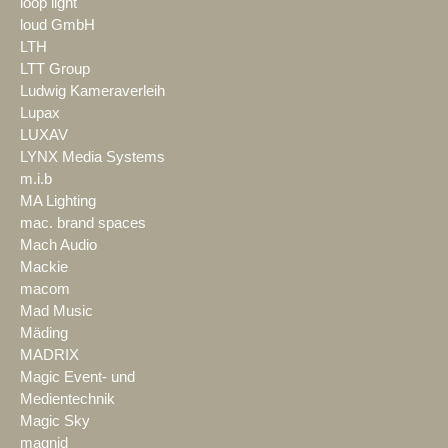
loop light
loud GmbH
LTH
LTT Group
Ludwig Kameraverleih
Lupax
LUXAV
LYNX Media Systems
m.i.b
MA Lighting
mac. brand spaces
Mach Audio
Mackie
macom
Mad Music
Mäding
MADRIX
Magic Event- und
Medientechnik
Magic Sky
magnid