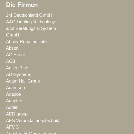
Die Firmen
2M Deutschland GmbH
A&O Lighting Technology
a/c/t Beratungs & System
GmbH
Abbey Road Institute
Absen
AC Event
ACB
Active Blue
AD-Systems
Adam Hall Group
Adamson
Adapoe
Adapteo
Adder
AED group
AES Veranstaltungstechnik
AFMG
Agentur für Markenträume