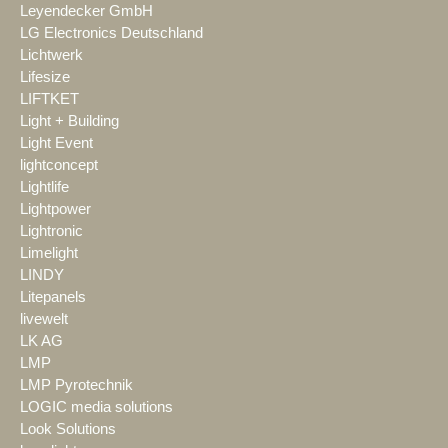
Leyendecker GmbH
LG Electronics Deutschland
Lichtwerk
Lifesize
LIFTKET
Light + Building
Light Event
lightconcept
Lightlife
Lightpower
Lightronic
Limelight
LINDY
Litepanels
livewelt
LK AG
LMP
LMP Pyrotechnik
LOGIC media solutions
Look Solutions