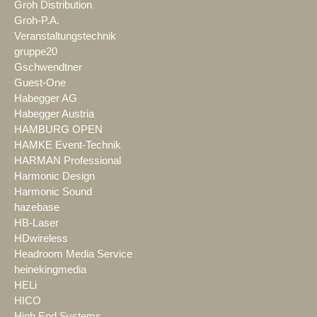
Groh Distribution
Groh-P.A.
Veranstaltungstechnik
gruppe20
Gschwendtner
Guest-One
Habegger AG
Habegger Austria
HAMBURG OPEN
HAMKE Event-Technik
HARMAN Professional
Harmonic Design
Harmonic Sound
hazebase
HB-Laser
HDwireless
Headroom Media Service
heinekingmedia
HELi
HICO
High End Systems