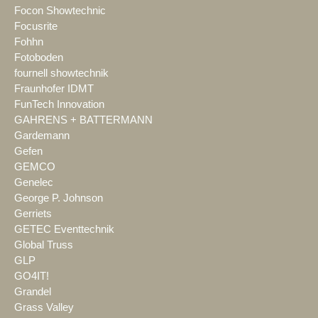
Focon Showtechnic
Focusrite
Fohhn
Fotoboden
fournell showtechnik
Fraunhofer IDMT
FunTech Innovation
GAHRENS + BATTERMANN
Gardemann
Gefen
GEMCO
Genelec
George P. Johnson
Gerriets
GETEC Eventtechnik
Global Truss
GLP
GO4IT!
Grandel
Grass Valley