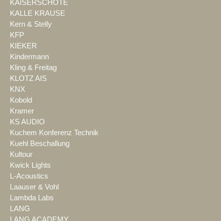
KAISERSCHOTE
KALLE KRAUSE
Kern & Stelly
KFP
KIEKER
Kindermann
Kling & Freitag
KLOTZ AIS
KNX
Kobold
Kramer
KS AUDIO
Kuchem Konferenz Technik
Kuehl Beschallung
Kultour
Kwick Lights
L-Acoustics
Laauser & Vohl
Lambda Labs
LANG
LANG ACADEMY