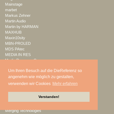
Mainstage
marbet
Markus Zehner
Martin Audio
Martin by HARMAN
MAXHUB
Maxin10sity
MBN-PROLED
MDS PAtec
MEDIA IN RES
Media Resource Group
MEDIA SPECTRUM
Um Ihren Besuch auf die DieReferenz so
MediaLantic
angenehm wie möglich zu gestalten,
Mediasystem
MEDIA|tek
verwenden wir Cookies
Mehr erfahren
MEEVI-rent
Mega Audio
Verstanden!
Megaforce
MEGATECH
Merging Technologies