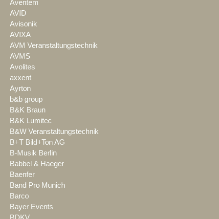
Aventem
AVID
Avisonik
AVIXA
AVM Veranstaltungstechnik
AVMS
Avolites
axxent
Ayrton
b&b group
B&K Braun
B&K Lumitec
B&W Veranstaltungstechnik
B+T Bild+Ton AG
B-Musik Berlin
Babbel & Haeger
Baenfer
Band Pro Munich
Barco
Bayer Events
BDKV