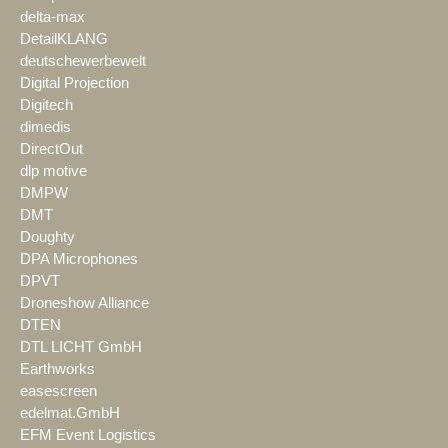
delta-max
DetailKLANG
deutschewerbewelt
Digital Projection
Digitech
dimedis
DirectOut
dlp motive
DMPW
DMT
Doughty
DPA Microphones
DPVT
Droneshow Alliance
DTEN
DTL LICHT GmbH
Earthworks
easescreen
edelmat.GmbH
EFM Event Logistics