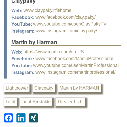
Claypaky
Web:
www.claypaky.it/it/home
Facebook:
www.facebook.com/clay.paky/
YouTube:
www.youtube.com/user/ClayPakyTV
Instagram:
www.instagram.com/clay.paky/
Martin by Harman
Web:
https://www.martin.com/en-US
Facebook:
www.facebook.com/MartinProfessional
YouTube:
www.youtube.com/user/MartinProfessional
Instagram:
www.instagram.com/martinprofessional/
Lightpower
Claypaky
Martin by HARMAN
Licht
Licht-Produkte
Theater-Licht
F
Li
XI
a
n
N