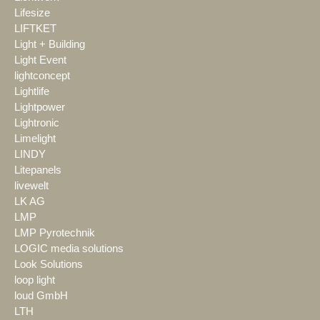
Lifesize
LIFTKET
Light + Building
Light Event
lightconcept
Lightlife
Lightpower
Lightronic
Limelight
LINDY
Litepanels
livewelt
LK AG
LMP
LMP Pyrotechnik
LOGIC media solutions
Look Solutions
loop light
loud GmbH
LTH