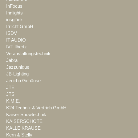
InFocus
Innlights
insglück
Irrlicht GmbH
ISDV
IT AUDIO
IVT Ilbertz
Veranstaltungstechnik
Jabra
Jazzunique
JB-Lighting
Jericho Gehäuse
JTE
JTS
K.M.E.
K24 Technik & Vertrieb GmbH
Kaiser Showtechnik
KAISERSCHOTE
KALLE KRAUSE
Kern & Stelly