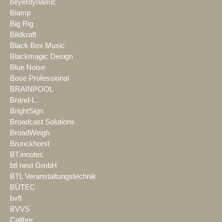
beyerdynamic
Biamp
Big Rig
Bildkraft
Black Box Music
Blackmagic Design
Blue Noise
Bose Professional
BRAINPOOL
Brand-L
BrightSign
Broadcast Solutions
BroadWeigh
Brunckhorst
BT.innotec
btl next GmbH
BTL Veranstaltungstechnik
BÜTEC
bvft
BVVS
Calibre