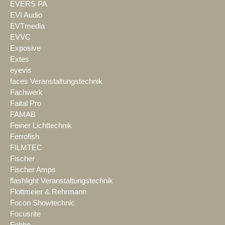
EVERS PA
EVI Audio
EVTmedia
EVVC
Exposive
Extes
eyevis
faces Veranstaltungstechnik
Fachwerk
Faital Pro
FAMAB
Feiner Lichttechnik
Ferrofish
FILMTEC
Fischer
Fischer Amps
flashlight Veranstaltungstechnik
Flottmeier & Rehrmann
Focon Showtechnic
Focusrite