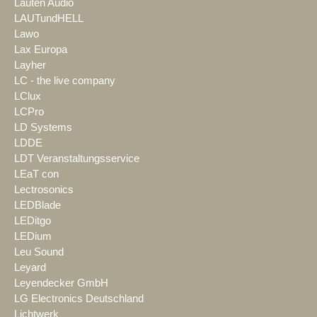
Lauten Audio
LAUTundHELL
Lawo
Lax Europa
Layher
LC - the live company
LClux
LCPro
LD Systems
LDDE
LDT Veranstaltungsservice
LEaT con
Lectrosonics
LEDBlade
LEDitgo
LEDium
Leu Sound
Leyard
Leyendecker GmbH
LG Electronics Deutschland
Lichtwerk