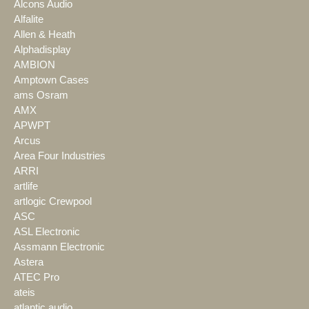
Alcons Audio
Alfalite
Allen & Heath
Alphadisplay
AMBION
Amptown Cases
ams Osram
AMX
APWPT
Arcus
Area Four Industries
ARRI
artlife
artlogic Crewpool
ASC
ASL Electronic
Assmann Electronic
Astera
ATEC Pro
ateis
atlantic audio