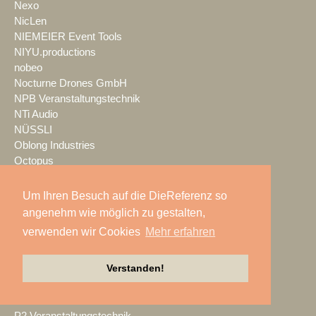
Nexo
NicLen
NIEMEIER Event Tools
NIYU.productions
nobeo
Nocturne Drones GmbH
NPB Veranstaltungstechnik
NTi Audio
NÜSSLI
Oblong Industries
Octopus
Oehlbach Kabel
OETHG
Um Ihren Besuch auf die DieReferenz so
OKG-AV
angenehm wie möglich zu gestalten,
Omron
verwenden wir Cookies
Mehr erfahren
Optimahl Catering
Optocore
Verstanden!
ORANGE PRODUCTION DG
OS-VT
Otto Events