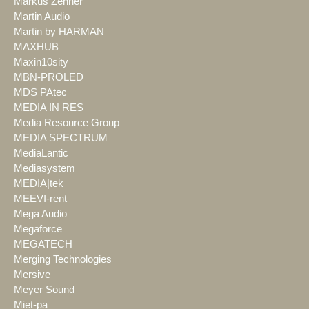
Markus Zehner
Martin Audio
Martin by HARMAN
MAXHUB
Maxin10sity
MBN-PROLED
MDS PAtec
MEDIA IN RES
Media Resource Group
MEDIA SPECTRUM
MediaLantic
Mediasystem
MEDIA|tek
MEEVI-rent
Mega Audio
Megaforce
MEGATECH
Merging Technologies
Mersive
Meyer Sound
Miet-pa