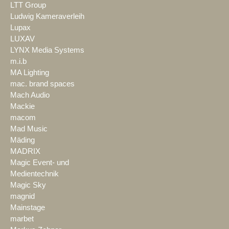
LTT Group
Ludwig Kameraverleih
Lupax
LUXAV
LYNX Media Systems
m.i.b
MA Lighting
mac. brand spaces
Mach Audio
Mackie
macom
Mad Music
Mäding
MADRIX
Magic Event- und
Medientechnik
Magic Sky
magnid
Mainstage
marbet