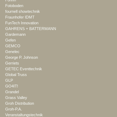
Fohhn
Fotoboden
fournell showtechnik
Fraunhofer IDMT
FunTech Innovation
GAHRENS + BATTERMANN
Gardemann
Gefen
GEMCO
Genelec
George P. Johnson
Gerriets
GETEC Eventtechnik
Global Truss
GLP
GO4IT!
Grandel
Grass Valley
Groh Distribution
Groh-P.A.
Veranstaltungstechnik