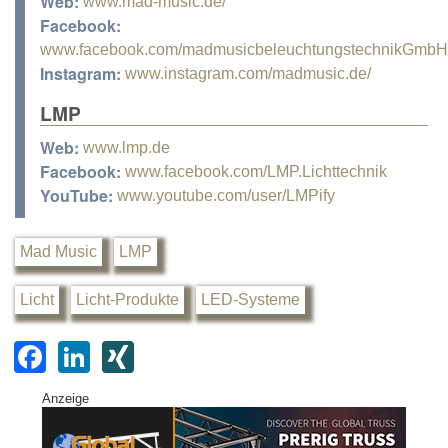
Web:
www.mad-music.de/
Facebook:
www.facebook.com/madmusicbeleuchtungstechnikGmbH
Instagram:
www.instagram.com/madmusic.de/
LMP
Web:
www.lmp.de
Facebook:
www.facebook.com/LMP.Lichttechnik
YouTube:
www.youtube.com/user/LMPify
Mad Music
LMP
Licht
Licht-Produkte
LED-Systeme
F
Li
XI
a
n
N
Anzeige
c
k
G