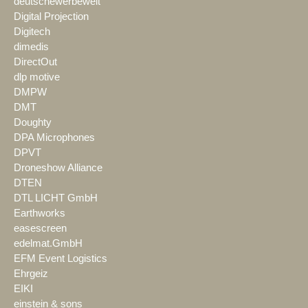
deutschewerbewelt
Digital Projection
Digitech
dimedis
DirectOut
dlp motive
DMPW
DMT
Doughty
DPA Microphones
DPVT
Droneshow Alliance
DTEN
DTL LICHT GmbH
Earthworks
easescreen
edelmat.GmbH
EFM Event Logistics
Ehrgeiz
EIKI
einstein & sons