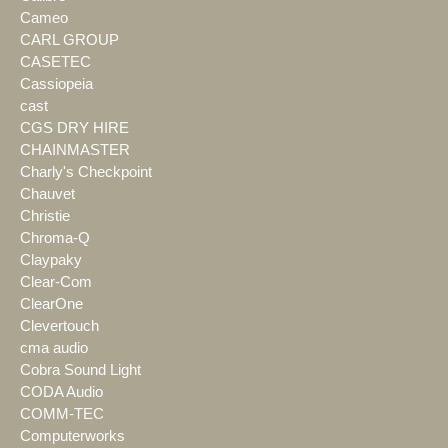
Cameo
CARL GROUP
CASETEC
Cassiopeia
cast
CGS DRY HIRE
CHAINMASTER
Charly's Checkpoint
Chauvet
Christie
Chroma-Q
Claypaky
Clear-Com
ClearOne
Clevertouch
cma audio
Cobra Sound Light
CODA Audio
COMM-TEC
Computerworks