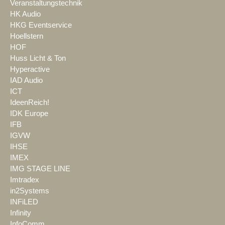
Veranstaltungstechnik
HK Audio
HKG Eventservice
Hoellstern
HOF
Huss Licht & Ton
Hyperactive
IAD Audio
ICT
IdeenReich!
IDK Europe
IFB
IGVW
IHSE
IMEX
IMG STAGE LINE
Imtradex
in2Systems
INFiLED
Infinity
InfoComm