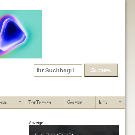
Search form
hnik
TopThemen
Galerie
Info
Anzeige