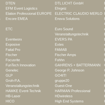
DTEN
DTL LICHT GmbH
EFM Event Logistics
Ehrgeiz
Elation Professional EUROPE
ELECTRIC CLAUDIO MERLO
s
Encore EMEA
Enova Solutions
ETC
Euro Sound
Veranstaltungstechnik
Eventworx
EVERS PA
Exposive
Extes
Faital Pro
FAMAB
Fischer
Fischer Amps
Focusrite
Fohhn
FunTech Innovation
GAHRENS + BATTERMANN
Genelec
George P. Johnson
GLP
GO4IT!
Groh-P.A.
gruppe20
Veranstaltungstechnik
Guest-One
HAMKE Event-Technik
HARMAN Professional
HB-Laser
HDwireless
HICO
High End Systems