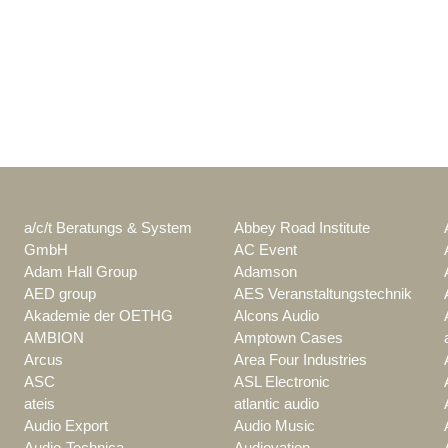
a/c/t Beratungs & System
Abbey Road Institute
GmbH
AC Event
Adam Hall Group
Adamson
AED group
AES Veranstaltungstechnik
Akademie der OETHG
Alcons Audio
AMBION
Amptown Cases
Arcus
Area Four Industries
ASC
ASL Electronic
ateis
atlantic audio
Audio Export
Audio Music
Audio-Technica
Audiovation