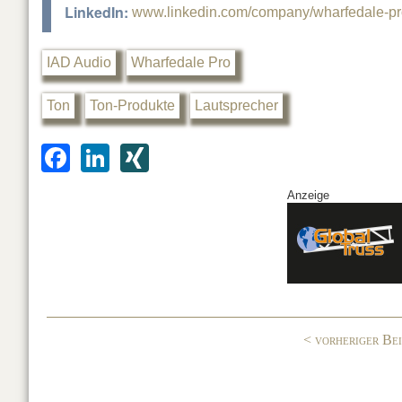
LinkedIn:
www.linkedin.com/company/wharfedale-p
IAD Audio
Wharfedale Pro
Ton
Ton-Produkte
Lautsprecher
F
Li
XI
a
n
N
Anzeige
c
k
G
e
e
b
dI
o
n
o
< vorheriger Be
k