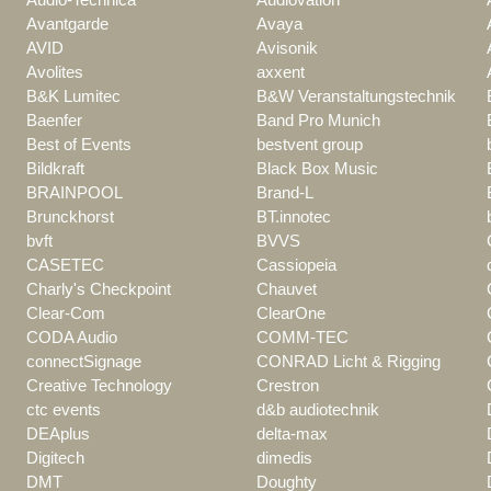
Avantgarde
Avaya
AVID
Avisonik
Avolites
axxent
B&K Lumitec
B&W Veranstaltungstechnik
Baenfer
Band Pro Munich
Best of Events
bestvent group
Bildkraft
Black Box Music
BRAINPOOL
Brand-L
Brunckhorst
BT.innotec
bvft
BVVS
CASETEC
Cassiopeia
Charly's Checkpoint
Chauvet
Clear-Com
ClearOne
CODA Audio
COMM-TEC
connectSignage
CONRAD Licht & Rigging
Creative Technology
Crestron
ctc events
d&b audiotechnik
DEAplus
delta-max
Digitech
dimedis
DMT
Doughty