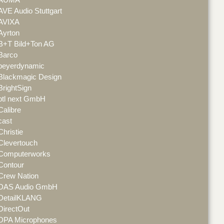
AVE Audio Stuttgart
AVIXA
Ayrton
B+T Bild+Ton AG
Barco
beyerdynamic
Blackmagic Design
BrightSign
btl next GmbH
Calibre
cast
Christie
Clevertouch
Computerworks
Contour
Crew Nation
DAS Audio GmbH
DetailKLANG
DirectOut
DPA Microphones