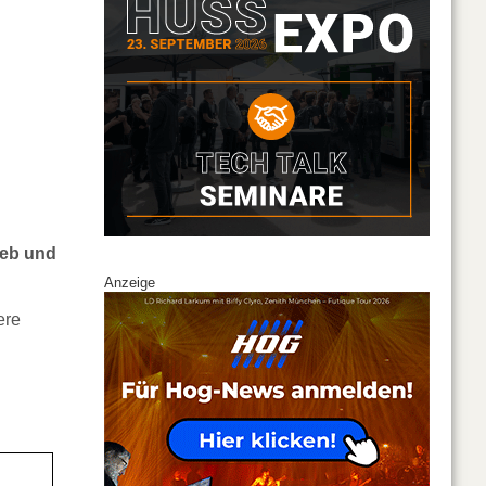
ieb und
Anzeige
ere