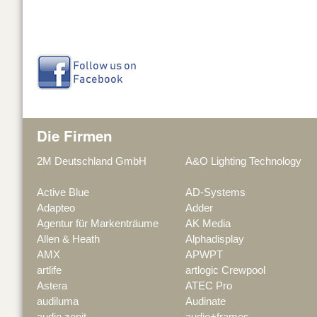
Die Firmen
2M Deutschland GmbH
A&O Lighting Technology
Active Blue
AD-Systems
Adapteo
Adder
Agentur für Markenträume
AK Media
Allen & Heath
Alphadisplay
AMX
APWPT
artlife
artlogic Crewpool
Astera
ATEC Pro
audiluma
Audinate
audio zenit
audio+frames