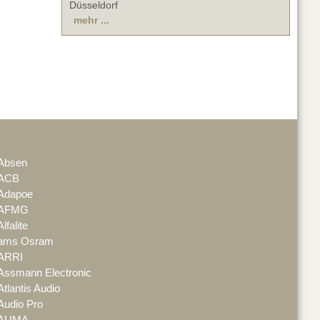
Düsseldorf
mehr ...
Absen
ACB
Adapoe
AFMG
Alfalite
ams Osram
ARRI
Assmann Electronic
Atlantis Audio
Audio Pro
AUMA