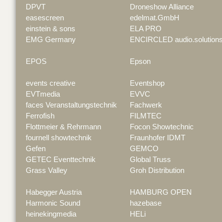
DPVT
Droneshow Alliance
easescreen
edelmat.GmbH
einstein & sons
ELA PRO
EMG Germany
ENCIRCLED audio.solution
EPOS
Epson
events creative
Eventshop
EVTmedia
EVVC
faces Veranstaltungstechnik
Fachwerk
Ferrofish
FILMTEC
Flottmeier & Rehrmann
Focon Showtechnic
fournell showtechnik
Fraunhofer IDMT
Gefen
GEMCO
GETEC Eventtechnik
Global Truss
Grass Valley
Groh Distribution
Habegger Austria
HAMBURG OPEN
Harmonic Sound
hazebase
heinekingmedia
HELi