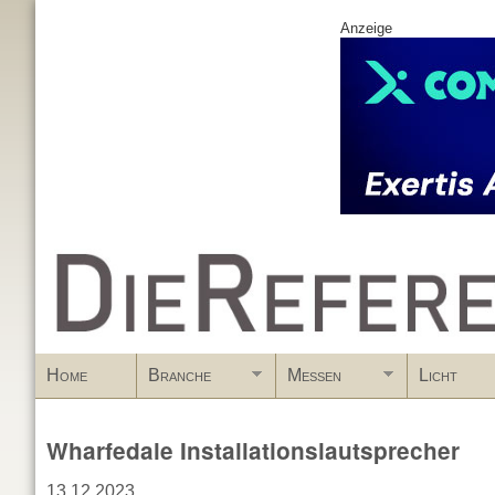
Anzeige
www.DieReferenz.de
Home
Branche
Messen
Licht
Wharfedale Installationslautsprecher
13.12.2023