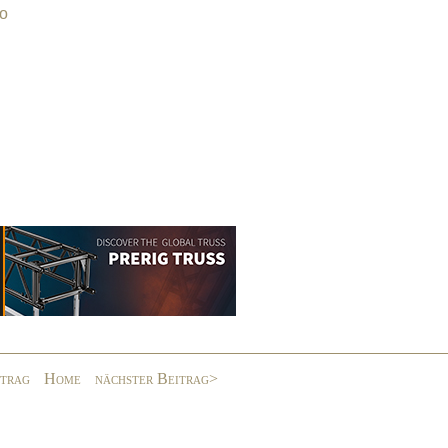
ro
itrag
Home
nächster Beitrag>