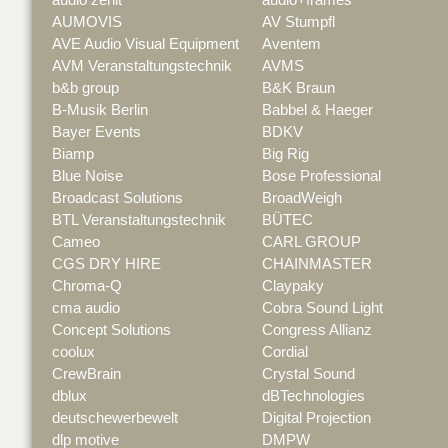
AUMOVIS
AV Stumpfl
AVE Audio Visual Equipment
Aventem
AVM Veranstaltungstechnik
AVMS
b&b group
B&K Braun
B-Musik Berlin
Babbel & Haeger
Bayer Events
BDKV
Biamp
Big Rig
Blue Noise
Bose Professional
Broadcast Solutions
BroadWeigh
BTL Veranstaltungstechnik
BÜTEC
Cameo
CARL GROUP
CGS DRY HIRE
CHAINMASTER
Chroma-Q
Claypaky
cma audio
Cobra Sound Light
Concept Solutions
Congress Allianz
coolux
Cordial
CrewBrain
Crystal Sound
dblux
dBTechnologies
deutschewerbewelt
Digital Projection
dlp motive
DMPW