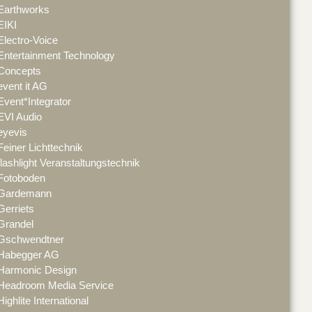
Earthworks
EIKI
Electro-Voice
Entertainment Technology
Concepts
event it AG
Event*Integrator
EVI Audio
eyevis
Feiner Lichttechnik
flashlight Veranstaltungstechnik
Fotoboden
Gardemann
Gerriets
Grandel
Gschwendtner
Habegger AG
Harmonic Design
Headroom Media Service
Highlite International