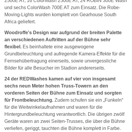
2500E AT, 16 ColorWash 2500E AT, 24 ROBIN 300E Wash
und sechs ColorWash 700E AT zum Einsatz. Die Robe-
Moving-Lights wurden komplett von Gearhouse South
Africa geliefert.
Woodroffe's Design war aufgrund der breiten Palette
an verschiedenen Auftritten auf der Bühne sehr
flexibel.
Es beinhaltete eine ausgewogene
Grundbeleuchtung und aufregende Kamera-Effekte für die
Fernsehübertragung einerseits, sowie unvergessliche
Bilder für alle Besucher im Stadion andererseits.
24 der REDWashes kamen auf vier von insgesamt
sechs neun Meter hohen Truss-Towern an den
vorderen Seiten der Bühne zum Einsatz und sorgten
für Frontbeleuchtung.
Zudem schufen sie ein „Funkeln“
für die Weitwinkelaufnahmen und waren für die
Hintergrundbeleuchtung verantwortlich. Die übrigen zwölf
Geräte waren an zwei Seiten-Trusses, die über die Bühne
verliefen, geriggt, tauchten die Bühne komplett in Farbe.