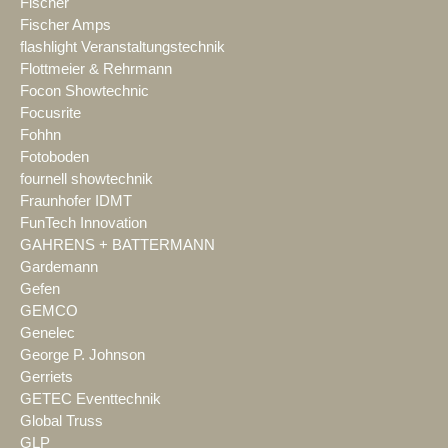
Fischer
Fischer Amps
flashlight Veranstaltungstechnik
Flottmeier & Rehrmann
Focon Showtechnic
Focusrite
Fohhn
Fotoboden
fournell showtechnik
Fraunhofer IDMT
FunTech Innovation
GAHRENS + BATTERMANN
Gardemann
Gefen
GEMCO
Genelec
George P. Johnson
Gerriets
GETEC Eventtechnik
Global Truss
GLP