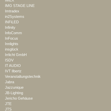
IMEX
IMG STAGE LINE
Imtradex
in2Systems
INFiLED
Infinity
InfoComm
InFocus
Innlights
insglück
Irrlicht GmbH
ISDV
IT AUDIO
IVT Ilbertz
Veranstaltungstechnik
Jabra
Jazzunique
JB-Lighting
Jericho Gehäuse
JTE
JTS