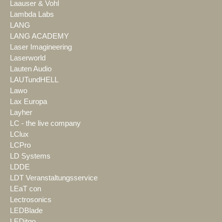
Laauser & Vohl
Lambda Labs
LANG
LANG ACADEMY
Laser Imagineering
Laserworld
Lauten Audio
LAUTundHELL
Lawo
Lax Europa
Layher
LC - the live company
LClux
LCPro
LD Systems
LDDE
LDT Veranstaltungsservice
LEaT con
Lectrosonics
LEDBlade
LEDitgo