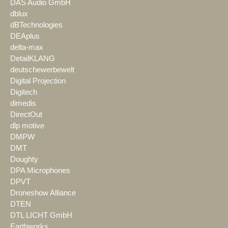
DAS Audio GmbH
dblux
dBTechnologies
DEAplus
delta-max
DetailKLANG
deutschewerbewelt
Digital Projection
Digitech
dimedis
DirectOut
dlp motive
DMPW
DMT
Doughty
DPA Microphones
DPVT
Droneshow Alliance
DTEN
DTL LICHT GmbH
Earthworks