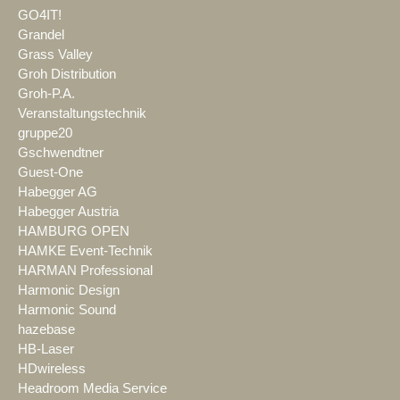
GO4IT!
Grandel
Grass Valley
Groh Distribution
Groh-P.A.
Veranstaltungstechnik
gruppe20
Gschwendtner
Guest-One
Habegger AG
Habegger Austria
HAMBURG OPEN
HAMKE Event-Technik
HARMAN Professional
Harmonic Design
Harmonic Sound
hazebase
HB-Laser
HDwireless
Headroom Media Service