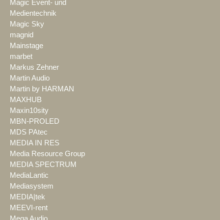
Magic Event- und
Medientechnik
Magic Sky
magnid
Mainstage
marbet
Markus Zehner
Martin Audio
Martin by HARMAN
MAXHUB
Maxin10sity
MBN-PROLED
MDS PAtec
MEDIA IN RES
Media Resource Group
MEDIA SPECTRUM
MediaLantic
Mediasystem
MEDIA|tek
MEEVI-rent
Mega Audio