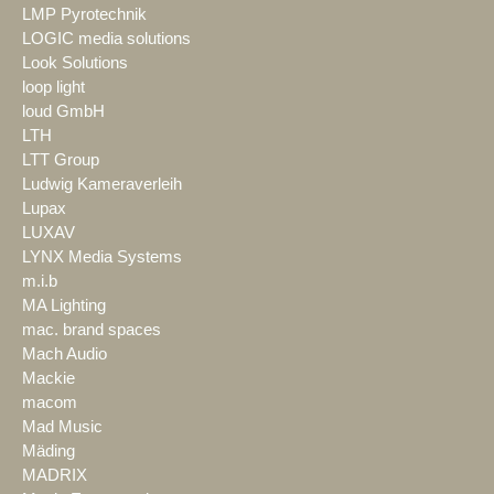
LMP Pyrotechnik
LOGIC media solutions
Look Solutions
loop light
loud GmbH
LTH
LTT Group
Ludwig Kameraverleih
Lupax
LUXAV
LYNX Media Systems
m.i.b
MA Lighting
mac. brand spaces
Mach Audio
Mackie
macom
Mad Music
Mäding
MADRIX