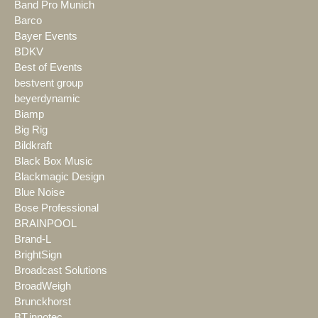
Band Pro Munich
Barco
Bayer Events
BDKV
Best of Events
bestvent group
beyerdynamic
Biamp
Big Rig
Bildkraft
Black Box Music
Blackmagic Design
Blue Noise
Bose Professional
BRAINPOOL
Brand-L
BrightSign
Broadcast Solutions
BroadWeigh
Brunckhorst
BT.innotec