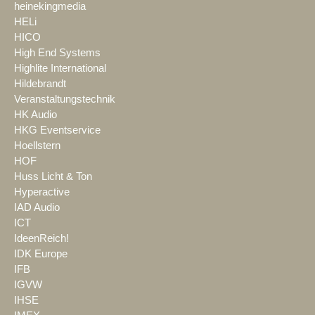
heinekingmedia
HELi
HICO
High End Systems
Highlite International
Hildebrandt
Veranstaltungstechnik
HK Audio
HKG Eventservice
Hoellstern
HOF
Huss Licht & Ton
Hyperactive
IAD Audio
ICT
IdeenReich!
IDK Europe
IFB
IGVW
IHSE