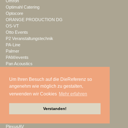
Omron
Optimahl Catering
Optocore
ORANGE PRODUCTION DG
OS-VT
Otto Events
P2 Veranstaltungstechnik
PA-Line
Palmer
PAM/events
Pan Acoustics
pan-pro
Panasonic
Um Ihren Besuch auf die DieReferenz so
Party Rent
angenehm wie möglich zu gestalten,
Partylöwe
verwenden wir Cookies
Mehr erfahren
Peerless-AV
perfect sound
Pico Interactive
Verstanden!
PIK AG
PK Sound
PlexusAV