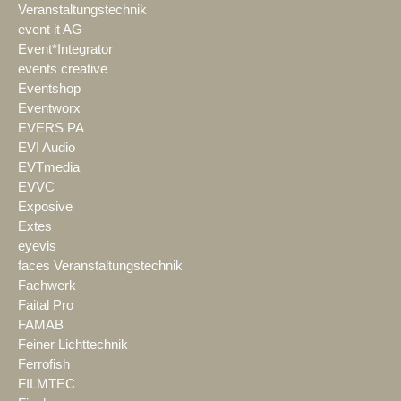
Veranstaltungstechnik
event it AG
Event*Integrator
events creative
Eventshop
Eventworx
EVERS PA
EVI Audio
EVTmedia
EVVC
Exposive
Extes
eyevis
faces Veranstaltungstechnik
Fachwerk
Faital Pro
FAMAB
Feiner Lichttechnik
Ferrofish
FILMTEC