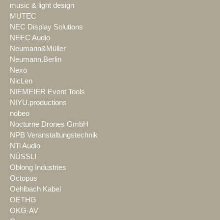
music & light design
MUTEC
NEC Display Solutions
NEEC Audio
Neumann&Müller
Neumann.Berlin
Nexo
NicLen
NIEMEIER Event Tools
NIYU.productions
nobeo
Nocturne Drones GmbH
NPB Veranstaltungstechnik
NTi Audio
NÜSSLI
Oblong Industries
Octopus
Oehlbach Kabel
OETHG
OKG-AV