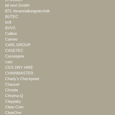
btl next GmbH
BTL Veranstaltungstechnik
BÜTEC
bvft
BVVS
Calibre
Cameo
CARL GROUP
CASETEC
Cassiopeia
cast
CGS DRY HIRE
CHAINMASTER
Charly's Checkpoint
Chauvet
Christie
Chroma-Q
Claypaky
Clear-Com
ClearOne