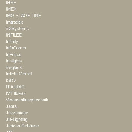
IHSE
IMEX
IMG STAGE LINE
Imtradex
in2Systems
INFiLED
Infinity
InfoComm
InFocus
Innlights
insglück
Irrlicht GmbH
ISDV
IT AUDIO
IVT Ilbertz
Veranstaltungstechnik
Jabra
Jazzunique
JB-Lighting
Jericho Gehäuse