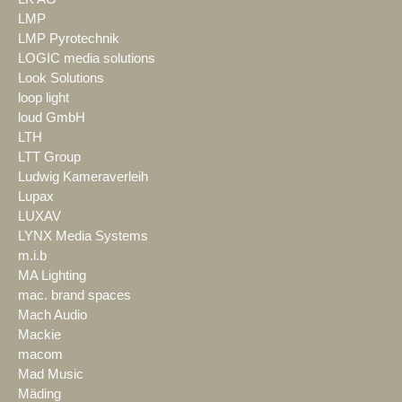
LMP
LMP Pyrotechnik
LOGIC media solutions
Look Solutions
loop light
loud GmbH
LTH
LTT Group
Ludwig Kameraverleih
Lupax
LUXAV
LYNX Media Systems
m.i.b
MA Lighting
mac. brand spaces
Mach Audio
Mackie
macom
Mad Music
Mäding