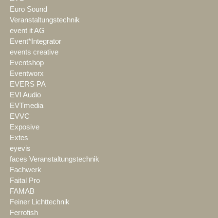
Euro Sound
Veranstaltungstechnik
event it AG
Event*Integrator
events creative
Eventshop
Eventworx
EVERS PA
EVI Audio
EVTmedia
EVVC
Exposive
Extes
eyevis
faces Veranstaltungstechnik
Fachwerk
Faital Pro
FAMAB
Feiner Lichttechnik
Ferrofish