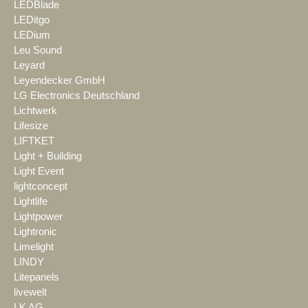
LEDBlade
LEDitgo
LEDium
Leu Sound
Leyard
Leyendecker GmbH
LG Electronics Deutschland
Lichtwerk
Lifesize
LIFTKET
Light + Building
Light Event
lightconcept
Lightlife
Lightpower
Lightronic
Limelight
LINDY
Litepanels
livewelt
LK AG