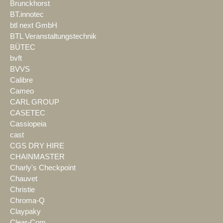
Brunckhorst
BT.innotec
btl next GmbH
BTL Veranstaltungstechnik
BÜTEC
bvft
BVVS
Calibre
Cameo
CARL GROUP
CASETEC
Cassiopeia
cast
CGS DRY HIRE
CHAINMASTER
Charly's Checkpoint
Chauvet
Christie
Chroma-Q
Claypaky
Clear-Com