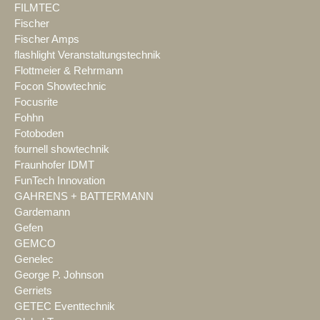
FILMTEC
Fischer
Fischer Amps
flashlight Veranstaltungstechnik
Flottmeier & Rehrmann
Focon Showtechnic
Focusrite
Fohhn
Fotoboden
fournell showtechnik
Fraunhofer IDMT
FunTech Innovation
GAHRENS + BATTERMANN
Gardemann
Gefen
GEMCO
Genelec
George P. Johnson
Gerriets
GETEC Eventtechnik