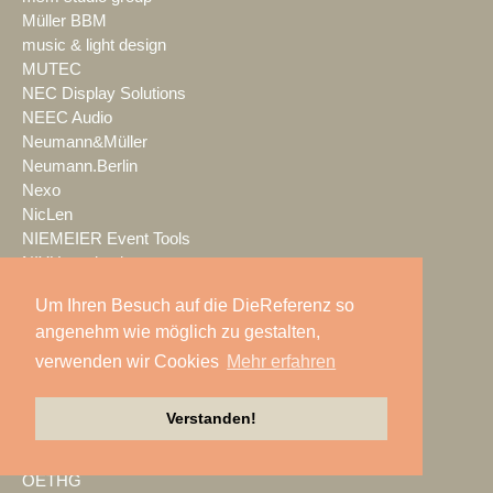
Müller BBM
music & light design
MUTEC
NEC Display Solutions
NEEC Audio
Neumann&Müller
Neumann.Berlin
Nexo
NicLen
NIEMEIER Event Tools
NIYU.productions
nobeo
Um Ihren Besuch auf die DieReferenz so
Nocturne Drones GmbH
angenehm wie möglich zu gestalten,
NPB Veranstaltungstechnik
NTi Audio
verwenden wir Cookies
Mehr erfahren
NÜSSLI
Oblong Industries
Verstanden!
Octopus
Oehlbach Kabel
OETHG