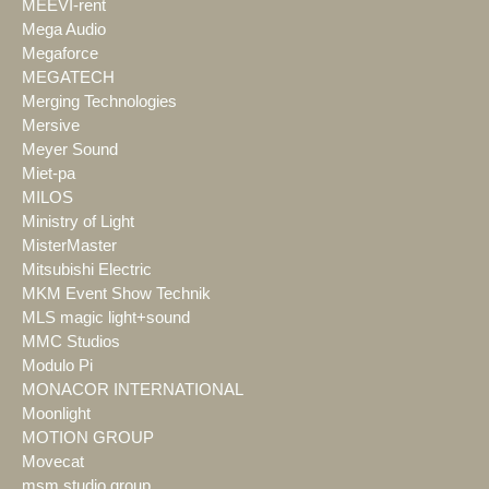
MEEVI-rent
Mega Audio
Megaforce
MEGATECH
Merging Technologies
Mersive
Meyer Sound
Miet-pa
MILOS
Ministry of Light
MisterMaster
Mitsubishi Electric
MKM Event Show Technik
MLS magic light+sound
MMC Studios
Modulo Pi
MONACOR INTERNATIONAL
Moonlight
MOTION GROUP
Movecat
msm studio group