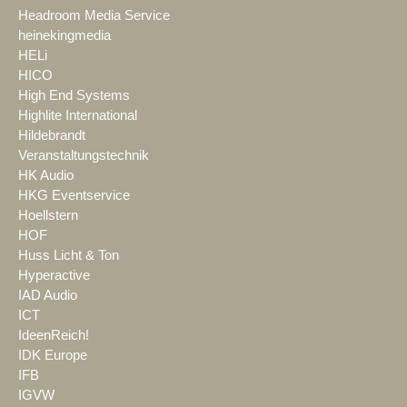
Headroom Media Service
heinekingmedia
HELi
HICO
High End Systems
Highlite International
Hildebrandt
Veranstaltungstechnik
HK Audio
HKG Eventservice
Hoellstern
HOF
Huss Licht & Ton
Hyperactive
IAD Audio
ICT
IdeenReich!
IDK Europe
IFB
IGVW