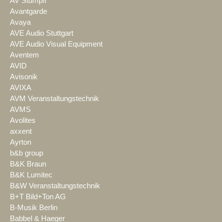
AV Stumpfl
Avantgarde
Avaya
AVE Audio Stuttgart
AVE Audio Visual Equipment
Aventem
AVID
Avisonik
AVIXA
AVM Veranstaltungstechnik
AVMS
Avolites
axxent
Ayrton
b&b group
B&K Braun
B&K Lumitec
B&W Veranstaltungstechnik
B+T Bild+Ton AG
B-Musik Berlin
Babbel & Haeger