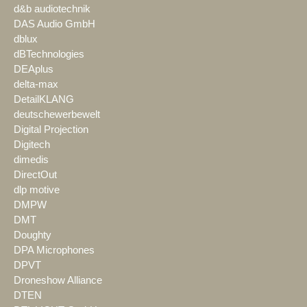
d&b audiotechnik
DAS Audio GmbH
dblux
dBTechnologies
DEAplus
delta-max
DetailKLANG
deutschewerbewelt
Digital Projection
Digitech
dimedis
DirectOut
dlp motive
DMPW
DMT
Doughty
DPA Microphones
DPVT
Droneshow Alliance
DTEN