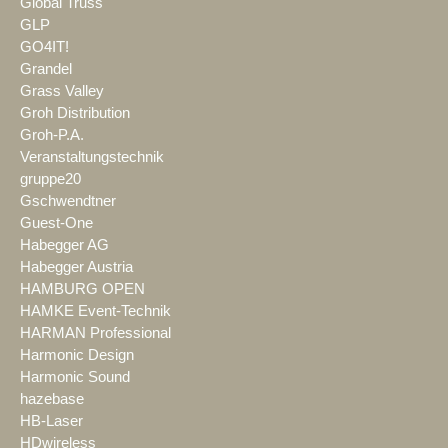
Global Truss
GLP
GO4IT!
Grandel
Grass Valley
Groh Distribution
Groh-P.A.
Veranstaltungstechnik
gruppe20
Gschwendtner
Guest-One
Habegger AG
Habegger Austria
HAMBURG OPEN
HAMKE Event-Technik
HARMAN Professional
Harmonic Design
Harmonic Sound
hazebase
HB-Laser
HDwireless