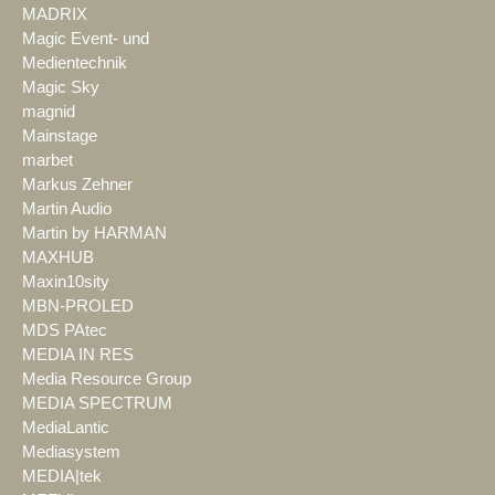
MADRIX
Magic Event- und
Medientechnik
Magic Sky
magnid
Mainstage
marbet
Markus Zehner
Martin Audio
Martin by HARMAN
MAXHUB
Maxin10sity
MBN-PROLED
MDS PAtec
MEDIA IN RES
Media Resource Group
MEDIA SPECTRUM
MediaLantic
Mediasystem
MEDIA|tek