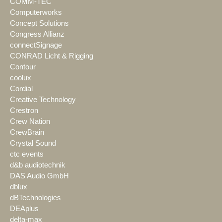
COMM-TEC
Computerworks
Concept Solutions
Congress Allianz
connectSignage
CONRAD Licht & Rigging
Contour
coolux
Cordial
Creative Technology
Crestron
Crew Nation
CrewBrain
Crystal Sound
ctc events
d&b audiotechnik
DAS Audio GmbH
dblux
dBTechnologies
DEAplus
delta-max