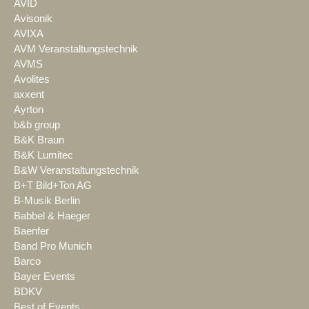
AVID
Avisonik
AVIXA
AVM Veranstaltungstechnik
AVMS
Avolites
axxent
Ayrton
b&b group
B&K Braun
B&K Lumitec
B&W Veranstaltungstechnik
B+T Bild+Ton AG
B-Musik Berlin
Babbel & Haeger
Baenfer
Band Pro Munich
Barco
Bayer Events
BDKV
Best of Events