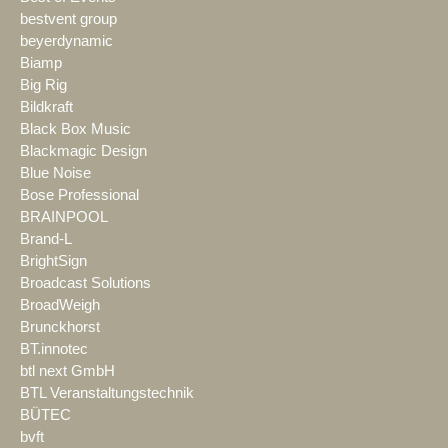
bestvent group
beyerdynamic
Biamp
Big Rig
Bildkraft
Black Box Music
Blackmagic Design
Blue Noise
Bose Professional
BRAINPOOL
Brand-L
BrightSign
Broadcast Solutions
BroadWeigh
Brunckhorst
BT.innotec
btl next GmbH
BTL Veranstaltungstechnik
BÜTEC
bvft