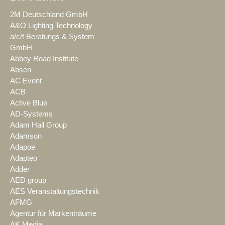
2M Deutschland GmbH
A&O Lighting Technology
a/c/t Beratungs & System
GmbH
Abbey Road Institute
Absen
AC Event
ACB
Active Blue
AD-Systems
Adam Hall Group
Adamson
Adapoe
Adapteo
Adder
AED group
AES Veranstaltungstechnik
AFMG
Agentur für Markenträume
AK Media