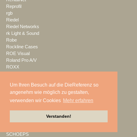
Reprofil
rgb
Riedel
Riedel Networks
rk Light & Sound
Robe
Rockline Cases
ROE Visual
Roland Pro A/V
ROXX
RØDE
S.E.A. Vertrieb
Um Ihren Besuch auf die DieReferenz so
Salzbrenner
angenehm wie möglich zu gestalten,
Samsung
verwenden wir Cookies
Mehr erfahren
satis&fy
SCHACHZUG
Schallwerk Audiotechnik
Verstanden!
Scheinwurf
Schnick-Schnack-Systems
SCHOEPS