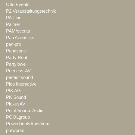
Otto Events
P2 Veranstaltungstechnik
PA-Line
Palmer
PAM/events
Pan Acoustics
pan-pro
Panasonic
Party Rent
Partylöwe
Peerless-AV
perfect sound
Pico Interactive
PIK AG
PK Sound
PlexusAV
Point Source Audio
POOLgroup
PowerLightsAugsburg
preworks