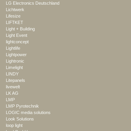
LG Electronics Deutschland
Lichtwerk
Lifesize
LIFTKET
Light + Building
Light Event
lightconcept
Lightlife
Lightpower
Lightronic
Limelight
LINDY
Litepanels
livewelt
LK AG
LMP
LMP Pyrotechnik
LOGIC media solutions
Look Solutions
loop light