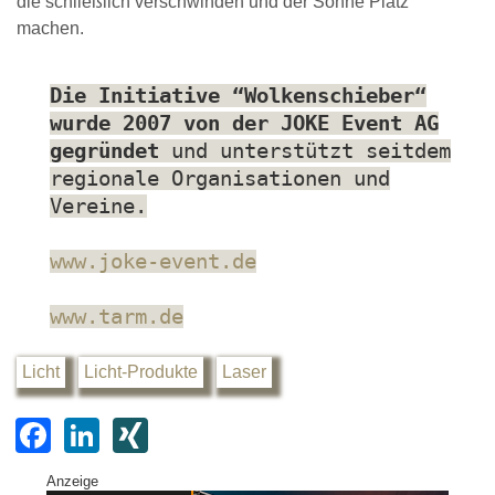
die schließlich verschwinden und der Sonne Platz
machen.
Die Initiative “Wolkenschieber“
wurde 2007 von der JOKE Event AG
gegründet
und unterstützt seitdem
regionale Organisationen und
Vereine.
www.joke-event.de
www.tarm.de
Licht
Licht-Produkte
Laser
F
Li
XI
a
n
N
Anzeige