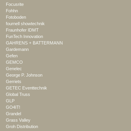
Focusrite
Fohhn
Fotoboden
fournell showtechnik
Fraunhofer IDMT
FunTech Innovation
GAHRENS + BATTERMANN
Gardemann
Gefen
GEMCO
Genelec
George P. Johnson
Gerriets
GETEC Eventtechnik
Global Truss
GLP
GO4IT!
Grandel
Grass Valley
Groh Distribution