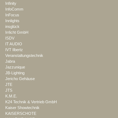
Infinity
InfoComm
InFocus
Innlights
insglück
Irrlicht GmbH
ISDV
IT AUDIO
IVT Ilbertz
Veranstaltungstechnik
Jabra
Jazzunique
JB-Lighting
Jericho Gehäuse
JTE
JTS
K.M.E.
K24 Technik & Vertrieb GmbH
Kaiser Showtechnik
KAISERSCHOTE