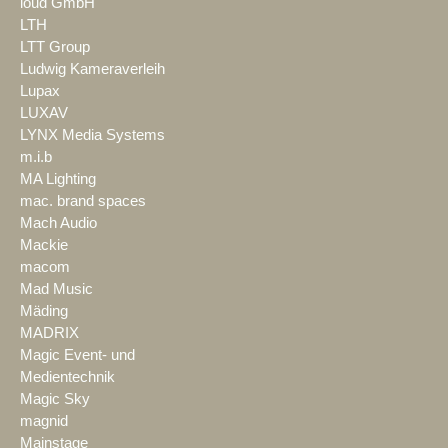
loud GmbH
LTH
LTT Group
Ludwig Kameraverleih
Lupax
LUXAV
LYNX Media Systems
m.i.b
MA Lighting
mac. brand spaces
Mach Audio
Mackie
macom
Mad Music
Mäding
MADRIX
Magic Event- und
Medientechnik
Magic Sky
magnid
Mainstage