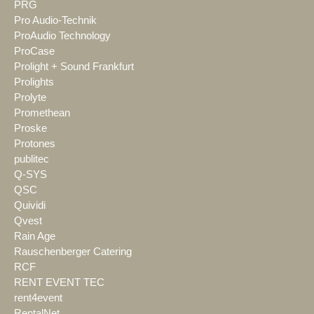
PRG
Pro Audio-Technik
ProAudio Technology
ProCase
Prolight + Sound Frankfurt
Prolights
Prolyte
Promethean
Proske
Protones
publitec
Q-SYS
QSC
Quividi
Qvest
Rain Age
Rauschenberger Catering
RCF
RENT EVENT TEC
rent4event
RentalNet