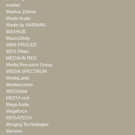
marbet
Markus Zehner
Martin Audio
Martin by HARMAN
MAXHUB
Maxin10sity
MBN-PROLED
MDS PAtec
MEDIA IN RES
Media Resource Group
MEDIA SPECTRUM
MediaLantic
Mediasystem
MEDIA|tek
MEEVI-rent
Mega Audio
Megaforce
MEGATECH
Merging Technologies
Mersive