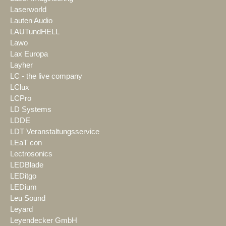
Laserworld
Lauten Audio
LAUTundHELL
Lawo
Lax Europa
Layher
LC - the live company
LClux
LCPro
LD Systems
LDDE
LDT Veranstaltungsservice
LEaT con
Lectrosonics
LEDBlade
LEDitgo
LEDium
Leu Sound
Leyard
Leyendecker GmbH