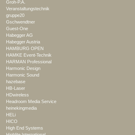
Groh-P.A.
Veranstaltungstechnik
gruppe20
Gschwendtner
Guest-One
Habegger AG
Habegger Austria
HAMBURG OPEN
HAMKE Event-Technik
HARMAN Professional
Harmonic Design
Harmonic Sound
hazebase
HB-Laser
HDwireless
Headroom Media Service
heinekingmedia
HELi
HICO
High End Systems
Highlite International