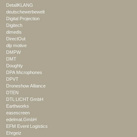
DetailKLANG
deutschewerbewelt
Digital Projection
Digitech
dimedis
DirectOut
dlp motive
DMPW
DMT
Doughty
DPA Microphones
DPVT
Droneshow Alliance
DTEN
DTL LICHT GmbH
Earthworks
easescreen
edelmat.GmbH
EFM Event Logistics
Ehrgeiz