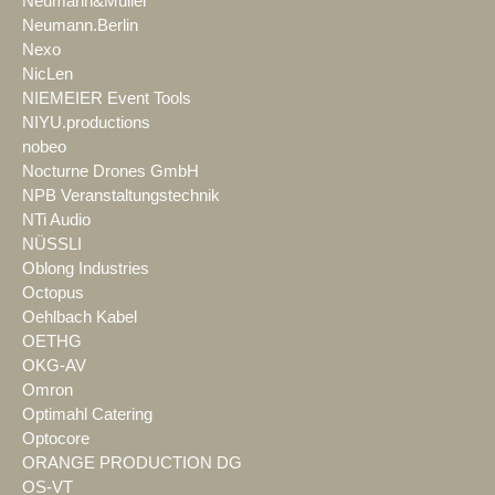
Neumann&Müller
Neumann.Berlin
Nexo
NicLen
NIEMEIER Event Tools
NIYU.productions
nobeo
Nocturne Drones GmbH
NPB Veranstaltungstechnik
NTi Audio
NÜSSLI
Oblong Industries
Octopus
Oehlbach Kabel
OETHG
OKG-AV
Omron
Optimahl Catering
Optocore
ORANGE PRODUCTION DG
OS-VT