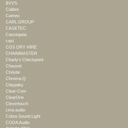
BVVS
Calibre
Cameo
CARL GROUP
CASETEC
Cassiopeia
cast
CGS DRY HIRE
CHAINMASTER
Charly's Checkpoint
Chauvet
Christie
Chroma-Q
Claypaky
Clear-Com
ClearOne
Clevertouch
cma audio
Cobra Sound Light
CODA Audio