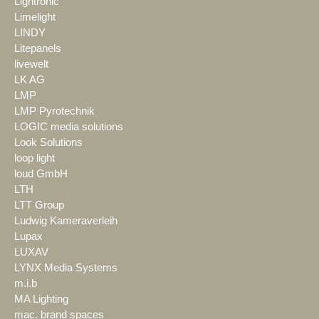
Lightronic
Limelight
LINDY
Litepanels
livewelt
LK AG
LMP
LMP Pyrotechnik
LOGIC media solutions
Look Solutions
loop light
loud GmbH
LTH
LTT Group
Ludwig Kameraverleih
Lupax
LUXAV
LYNX Media Systems
m.i.b
MA Lighting
mac. brand spaces