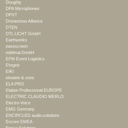
Doughty
DPA Microphones
DPVT
Droneshow Alliance
DTEN
DTL LICHT GmbH
Earthworks
easescreen
edelmat.GmbH
EFM Event Logistics
Ehrgeiz
EIKI
einstein & sons
ELA PRO
Elation Professional EUROPE
ELECTRIC CLAUDIO MERLO
Electro-Voice
EMG Germany
ENCIRCLED audio.solutions
Encore EMEA