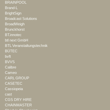
BRAINPOOL
Brand-L
BrightSign
Broadcast Solutions
BroadWeigh
Brunckhorst
BT.innotec
btl next GmbH
BTL Veranstaltungstechnik
BÜTEC
bvft
BVVS
Calibre
Cameo
CARL GROUP
CASETEC
Cassiopeia
cast
CGS DRY HIRE
CHAINMASTER