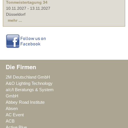
Tonmeistertagung 34
10.11.2027
-
13.11.2027
Düsseldorf
mehr ...
Die Firmen
2M Deutschland GmbH
A&O Lighting Technology
a/c/t Beratungs & System
GmbH
Abbey Road Institute
Absen
AC Event
ACB
Active Blue