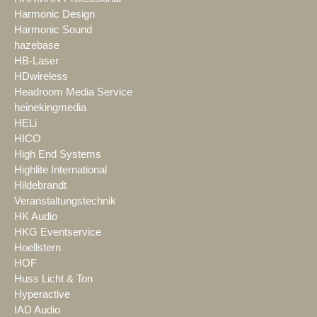
Harmonic Design
Harmonic Sound
hazebase
HB-Laser
HDwireless
Headroom Media Service
heinekingmedia
HELi
HICO
High End Systems
Highlite International
Hildebrandt
Veranstaltungstechnik
HK Audio
HKG Eventservice
Hoellstern
HOF
Huss Licht & Ton
Hyperactive
IAD Audio