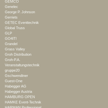
GEMCO
Genelec
George P. Johnson
Gerriets
GETEC Eventtechnik
Global Truss
GLP
GO4IT!
Grandel
Grass Valley
Groh Distribution
Groh-P.A.
Veranstaltungstechnik
gruppe20
Gschwendtner
Guest-One
Habegger AG
Habegger Austria
HAMBURG OPEN
HAMKE Event-Technik
HARMAN Professional