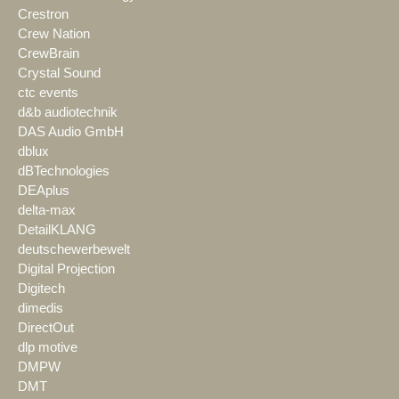
Crestron
Crew Nation
CrewBrain
Crystal Sound
ctc events
d&b audiotechnik
DAS Audio GmbH
dblux
dBTechnologies
DEAplus
delta-max
DetailKLANG
deutschewerbewelt
Digital Projection
Digitech
dimedis
DirectOut
dlp motive
DMPW
DMT