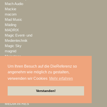
Mach Audio
Mackie
macom
Mad Music
Mäding
MADRIX
Magic Event- und
Medientechnik
Magic Sky
magnid
Mainstage
marbet
Um Ihren Besuch auf die DieReferenz so
Markus Zehner
angenehm wie möglich zu gestalten,
Martin Audio
Martin by HARMAN
verwenden wir Cookies
Mehr erfahren
MAXHUB
Maxin10sity
Verstanden!
MBN-PROLED
MDS PAtec
MEDIA IN RES