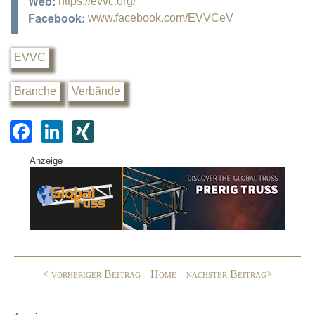
Web:
https://evvc.org/
Facebook:
www.facebook.com/EVVCeV
EVVC
Branche
Verbände
F
Li
XI
a
n
N
Anzeige
c
k
G
e
e
b
dI
o
n
o
< vorheriger Beitrag
Home
nächster Beitrag>
k