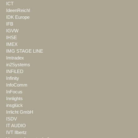
ICT
IdeenReich!
IDK Europe
IFB
IGVW
IHSE
IMEX
IMG STAGE LINE
Imtradex
in2Systems
INFiLED
Infinity
InfoComm
InFocus
Innlights
insglück
Irrlicht GmbH
ISDV
IT AUDIO
IVT Ilbertz