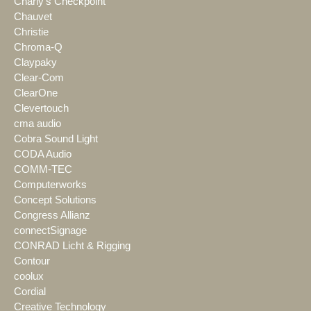
Charly's Checkpoint
Chauvet
Christie
Chroma-Q
Claypaky
Clear-Com
ClearOne
Clevertouch
cma audio
Cobra Sound Light
CODA Audio
COMM-TEC
Computerworks
Concept Solutions
Congress Allianz
connectSignage
CONRAD Licht & Rigging
Contour
coolux
Cordial
Creative Technology