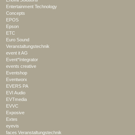
Enova Solutions
Entertainment Technology
Concepts
EPOS
Epson
ETC
Euro Sound
Veranstaltungstechnik
event it AG
Event*Integrator
events creative
Eventshop
Eventworx
EVERS PA
EVI Audio
EVTmedia
EVVC
Exposive
Extes
eyevis
faces Veranstaltungstechnik