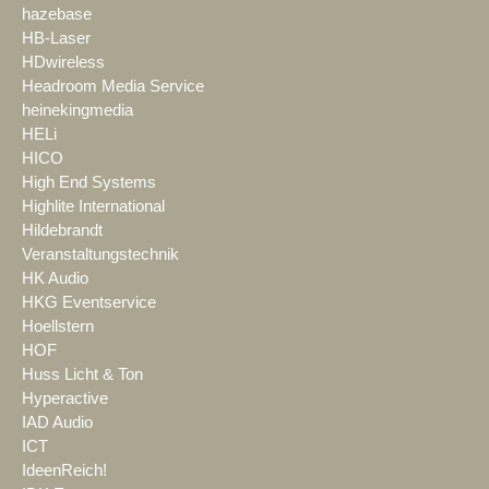
hazebase
HB-Laser
HDwireless
Headroom Media Service
heinekingmedia
HELi
HICO
High End Systems
Highlite International
Hildebrandt
Veranstaltungstechnik
HK Audio
HKG Eventservice
Hoellstern
HOF
Huss Licht & Ton
Hyperactive
IAD Audio
ICT
IdeenReich!