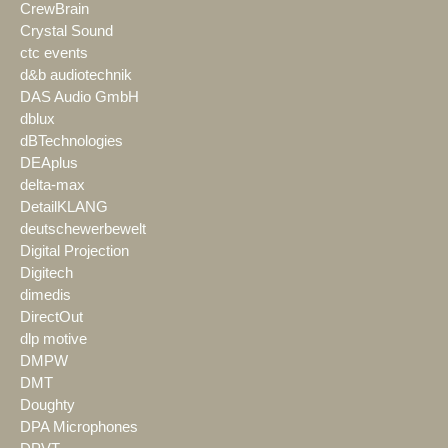
CrewBrain
Crystal Sound
ctc events
d&b audiotechnik
DAS Audio GmbH
dblux
dBTechnologies
DEAplus
delta-max
DetailKLANG
deutschewerbewelt
Digital Projection
Digitech
dimedis
DirectOut
dlp motive
DMPW
DMT
Doughty
DPA Microphones