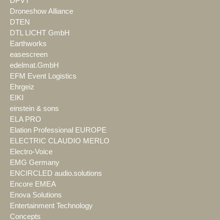
DPVT
Droneshow Alliance
DTEN
DTL LICHT GmbH
Earthworks
easescreen
edelmat.GmbH
EFM Event Logistics
Ehrgeiz
EIKI
einstein & sons
ELA PRO
Elation Professional EUROPE
ELECTRIC CLAUDIO MERLO
Electro-Voice
EMG Germany
ENCIRCLED audio.solutions
Encore EMEA
Enova Solutions
Entertainment Technology
Concepts