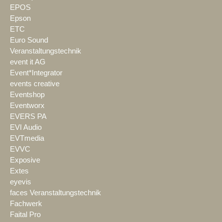
EPOS
Epson
ETC
Euro Sound
Veranstaltungstechnik
event it AG
Event*Integrator
events creative
Eventshop
Eventworx
EVERS PA
EVI Audio
EVTmedia
EVVC
Exposive
Extes
eyevis
faces Veranstaltungstechnik
Fachwerk
Faital Pro