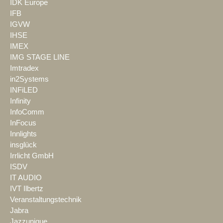
IDK Europe
IFB
IGVW
IHSE
IMEX
IMG STAGE LINE
Imtradex
in2Systems
INFiLED
Infinity
InfoComm
InFocus
Innlights
insglück
Irrlicht GmbH
ISDV
IT AUDIO
IVT Ilbertz
Veranstaltungstechnik
Jabra
Jazzunique