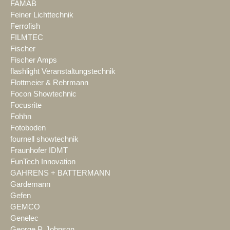
FAMAB
Feiner Lichttechnik
Ferrofish
FILMTEC
Fischer
Fischer Amps
flashlight Veranstaltungstechnik
Flottmeier & Rehrmann
Focon Showtechnic
Focusrite
Fohhn
Fotoboden
fournell showtechnik
Fraunhofer IDMT
FunTech Innovation
GAHRENS + BATTERMANN
Gardemann
Gefen
GEMCO
Genelec
George P. Johnson