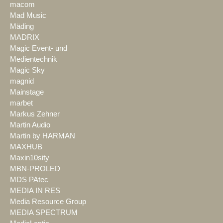
macom
Mad Music
Mäding
MADRIX
Magic Event- und
Medientechnik
Magic Sky
magnid
Mainstage
marbet
Markus Zehner
Martin Audio
Martin by HARMAN
MAXHUB
Maxin10sity
MBN-PROLED
MDS PAtec
MEDIA IN RES
Media Resource Group
MEDIA SPECTRUM