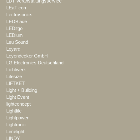
LDT Veranstaltungsservice
LEaT con
Lectrosonics
LEDBlade
LEDitgo
LEDium
Leu Sound
Leyard
Leyendecker GmbH
LG Electronics Deutschland
Lichtwerk
Lifesize
LIFTKET
Light + Building
Light Event
lightconcept
Lightlife
Lightpower
Lightronic
Limelight
LINDY