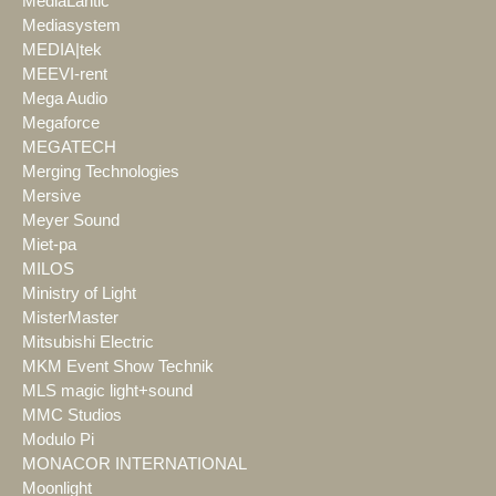
MediaLantic
Mediasystem
MEDIA|tek
MEEVI-rent
Mega Audio
Megaforce
MEGATECH
Merging Technologies
Mersive
Meyer Sound
Miet-pa
MILOS
Ministry of Light
MisterMaster
Mitsubishi Electric
MKM Event Show Technik
MLS magic light+sound
MMC Studios
Modulo Pi
MONACOR INTERNATIONAL
Moonlight