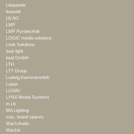
Litepanels
livewelt
LK AG
LMP
LMP Pyrotechnik
LOGIC media solutions
Look Solutions
loop light
loud GmbH
LTH
LTT Group
Ludwig Kameraverleih
Lupax
LUXAV
LYNX Media Systems
m.i.b
MA Lighting
mac. brand spaces
Mach Audio
Mackie