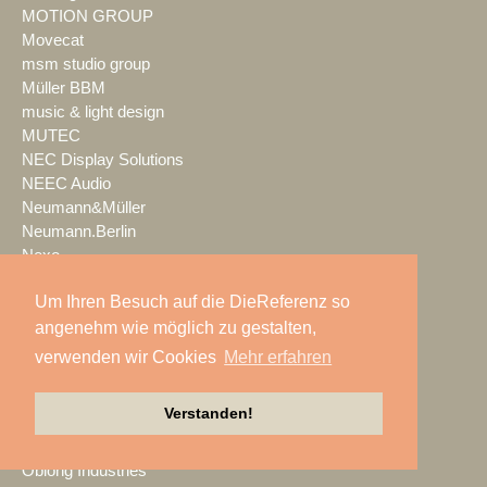
MOTION GROUP
Movecat
msm studio group
Müller BBM
music & light design
MUTEC
NEC Display Solutions
NEEC Audio
Neumann&Müller
Neumann.Berlin
Nexo
NicLen
Um Ihren Besuch auf die DieReferenz so
NIEMEIER Event Tools
angenehm wie möglich zu gestalten,
NIYU.productions
nobeo
verwenden wir Cookies
Mehr erfahren
Nocturne Drones GmbH
NPB Veranstaltungstechnik
Verstanden!
NTi Audio
NÜSSLI
Oblong Industries