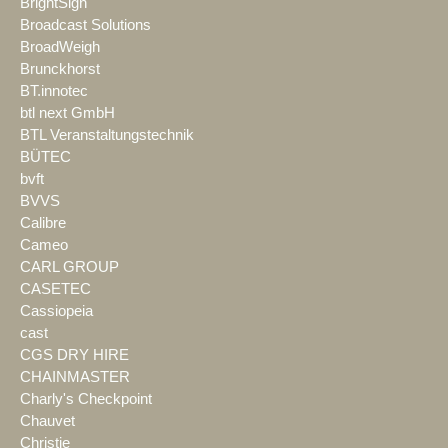
BrightSign
Broadcast Solutions
BroadWeigh
Brunckhorst
BT.innotec
btl next GmbH
BTL Veranstaltungstechnik
BÜTEC
bvft
BVVS
Calibre
Cameo
CARL GROUP
CASETEC
Cassiopeia
cast
CGS DRY HIRE
CHAINMASTER
Charly's Checkpoint
Chauvet
Christie