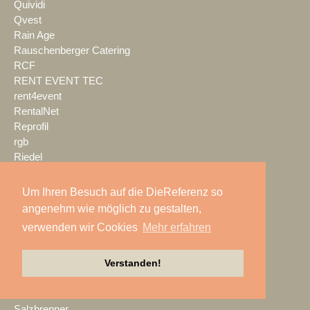
Quividi
Qvest
Rain Age
Rauschenberger Catering
RCF
RENT EVENT TEC
rent4event
RentalNet
Reprofil
rgb
Riedel
Riedel Networks
rk Light & Sound
Um Ihren Besuch auf die DieReferenz so
Robe
angenehm wie möglich zu gestalten,
Rockline Cases
verwenden wir Cookies
Mehr erfahren
ROE Visual
Roland Pro A/V
Verstanden!
ROXX
RØDE
S.E.A. Vertrieb
Salzbrenner