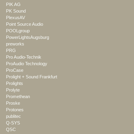
PIK AG
PK Sound
PlexusAV
Point Source Audio
POOLgroup
PowerLightsAugsburg
preworks
PRG
Pro Audio-Technik
ProAudio Technology
ProCase
Prolight + Sound Frankfurt
Prolights
Prolyte
Promethean
Proske
Protones
publitec
Q-SYS
QSC