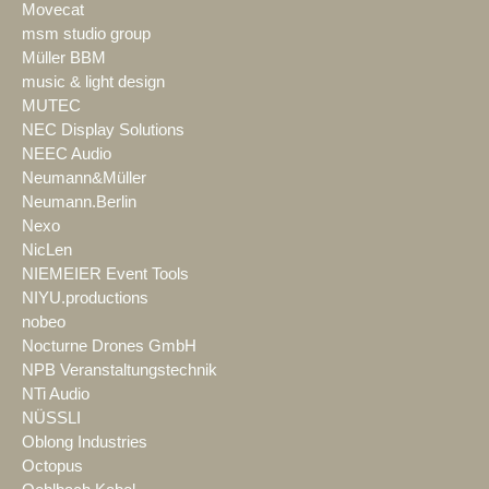
Movecat
msm studio group
Müller BBM
music & light design
MUTEC
NEC Display Solutions
NEEC Audio
Neumann&Müller
Neumann.Berlin
Nexo
NicLen
NIEMEIER Event Tools
NIYU.productions
nobeo
Nocturne Drones GmbH
NPB Veranstaltungstechnik
NTi Audio
NÜSSLI
Oblong Industries
Octopus