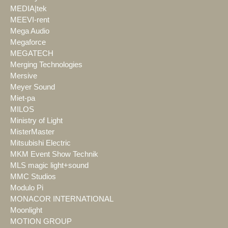
MEDIA|tek
MEEVI-rent
Mega Audio
Megaforce
MEGATECH
Merging Technologies
Mersive
Meyer Sound
Miet-pa
MILOS
Ministry of Light
MisterMaster
Mitsubishi Electric
MKM Event Show Technik
MLS magic light+sound
MMC Studios
Modulo Pi
MONACOR INTERNATIONAL
Moonlight
MOTION GROUP