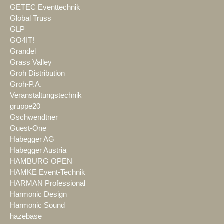
GETEC Eventtechnik
Global Truss
GLP
GO4IT!
Grandel
Grass Valley
Groh Distribution
Groh-P.A.
Veranstaltungstechnik
gruppe20
Gschwendtner
Guest-One
Habegger AG
Habegger Austria
HAMBURG OPEN
HAMKE Event-Technik
HARMAN Professional
Harmonic Design
Harmonic Sound
hazebase