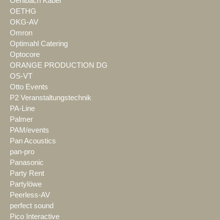
Oehlbach Kabel
OETHG
OKG-AV
Omron
Optimahl Catering
Optocore
ORANGE PRODUCTION DG
OS-VT
Otto Events
P2 Veranstaltungstechnik
PA-Line
Palmer
PAM/events
Pan Acoustics
pan-pro
Panasonic
Party Rent
Partylöwe
Peerless-AV
perfect sound
Pico Interactive