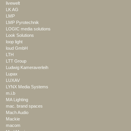
livewelt
LK AG
LMP
LMP Pyrotechnik
LOGIC media solutions
Look Solutions
loop light
loud GmbH
LTH
LTT Group
Ludwig Kameraverleih
Lupax
LUXAV
LYNX Media Systems
m.i.b
MA Lighting
mac. brand spaces
Mach Audio
Mackie
macom