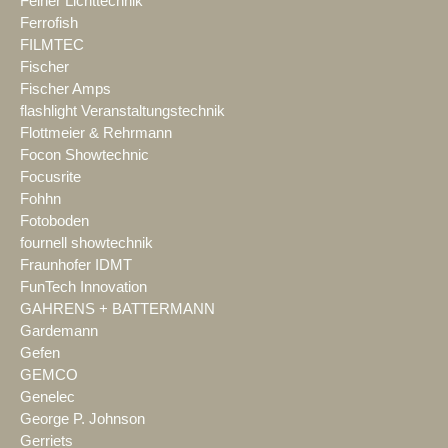
Feiner Lichttechnik
Ferrofish
FILMTEC
Fischer
Fischer Amps
flashlight Veranstaltungstechnik
Flottmeier & Rehrmann
Focon Showtechnic
Focusrite
Fohhn
Fotoboden
fournell showtechnik
Fraunhofer IDMT
FunTech Innovation
GAHRENS + BATTERMANN
Gardemann
Gefen
GEMCO
Genelec
George P. Johnson
Gerriets