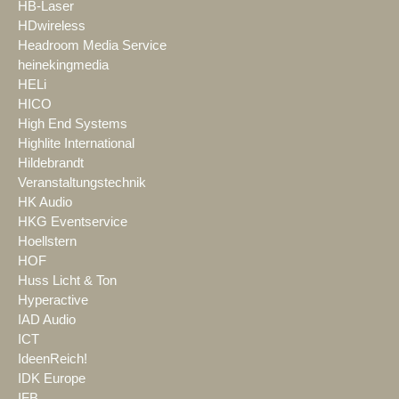
HB-Laser
HDwireless
Headroom Media Service
heinekingmedia
HELi
HICO
High End Systems
Highlite International
Hildebrandt
Veranstaltungstechnik
HK Audio
HKG Eventservice
Hoellstern
HOF
Huss Licht & Ton
Hyperactive
IAD Audio
ICT
IdeenReich!
IDK Europe
IFB