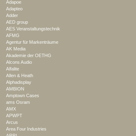
Adapoe
Adapteo
Adder
AED group
AES Veranstaltungstechnik
AFMG
Agentur für Markenträume
AK Media
Akademie der OETHG
Alcons Audio
Alfalite
Allen & Heath
Alphadisplay
AMBION
Amptown Cases
ams Osram
AMX
APWPT
Arcus
Area Four Industries
ARRI