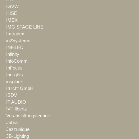
IGVW
IHSE
IMEX
IMG STAGE LINE
Imtradex
in2Systems
INFiLED
Infinity
InfoComm
InFocus
Innlights
insglück
Irrlicht GmbH
ISDV
IT AUDIO
IVT Ilbertz
Veranstaltungstechnik
Jabra
Jazzunique
JB-Lighting