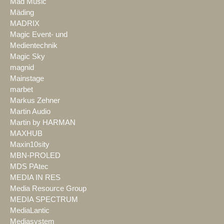
Mad Music
Mäding
MADRIX
Magic Event- und
Medientechnik
Magic Sky
magnid
Mainstage
marbet
Markus Zehner
Martin Audio
Martin by HARMAN
MAXHUB
Maxin10sity
MBN-PROLED
MDS PAtec
MEDIA IN RES
Media Resource Group
MEDIA SPECTRUM
MediaLantic
Mediasystem