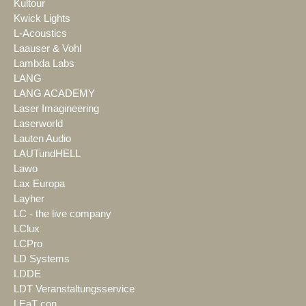
Kultour
Kwick Lights
L-Acoustics
Laauser & Vohl
Lambda Labs
LANG
LANG ACADEMY
Laser Imagineering
Laserworld
Lauten Audio
LAUTundHELL
Lawo
Lax Europa
Layher
LC - the live company
LClux
LCPro
LD Systems
LDDE
LDT Veranstaltungsservice
LEaT con