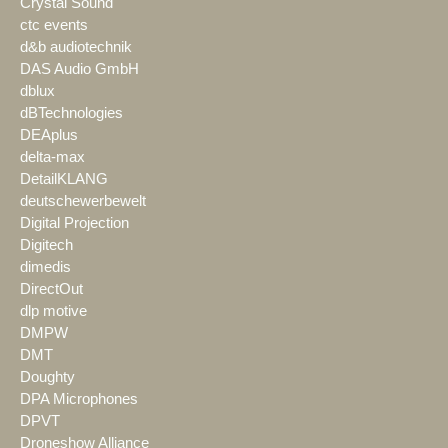
Crystal Sound
ctc events
d&b audiotechnik
DAS Audio GmbH
dblux
dBTechnologies
DEAplus
delta-max
DetailKLANG
deutschewerbewelt
Digital Projection
Digitech
dimedis
DirectOut
dlp motive
DMPW
DMT
Doughty
DPA Microphones
DPVT
Droneshow Alliance