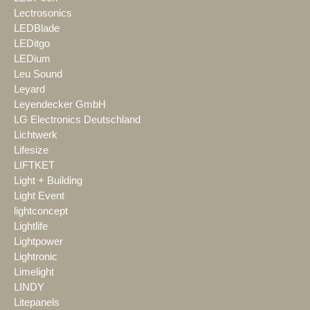
Lectrosonics
LEDBlade
LEDitgo
LEDium
Leu Sound
Leyard
Leyendecker GmbH
LG Electronics Deutschland
Lichtwerk
Lifesize
LIFTKET
Light + Building
Light Event
lightconcept
Lightlife
Lightpower
Lightronic
Limelight
LINDY
Litepanels