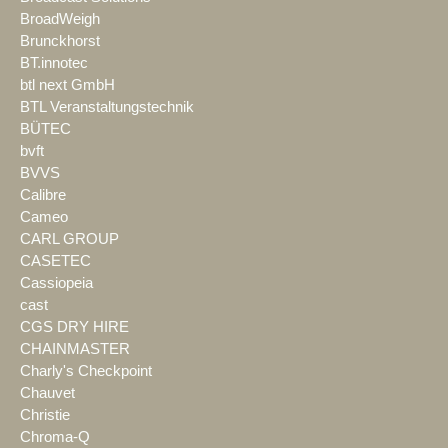
BroadWeigh
Brunckhorst
BT.innotec
btl next GmbH
BTL Veranstaltungstechnik
BÜTEC
bvft
BVVS
Calibre
Cameo
CARL GROUP
CASETEC
Cassiopeia
cast
CGS DRY HIRE
CHAINMASTER
Charly's Checkpoint
Chauvet
Christie
Chroma-Q