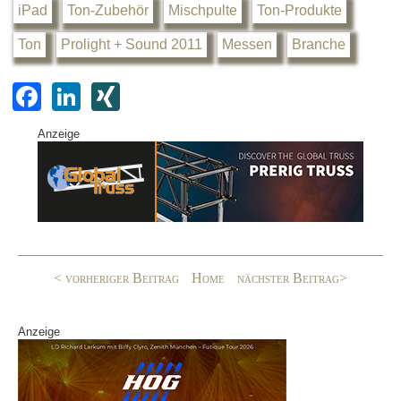
iPad
Ton-Zubehör
Mischpulte
Ton-Produkte
Ton
Prolight + Sound 2011
Messen
Branche
F
Li
XI
a
n
N
Anzeige
c
k
G
e
e
b
dI
o
n
o
< vorheriger Beitrag
Home
nächster Beitrag>
k
Anzeige