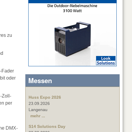
res zu
nd
k-Fader
bit oder
Messen
-Zoll-
Huss Expo 2026
en per
23.09.2026
Langenau
mehr ...
S14 Solutions Day
ene DMX-