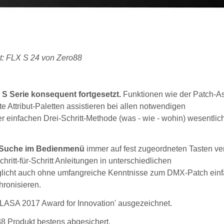
et: FLX S 24 von Zero88
 S Serie konsequent fortgesetzt.
Funktionen wie der Patch-As
 Attribut-Paletten assistieren bei allen notwendigen
r einfachen Drei-Schritt-Methode (was - wie - wohin) wesentlic
e Suche im Bedienmenü
immer auf fest zugeordneten Tasten ver
itt-für-Schritt Anleitungen in unterschiedlichen
glicht auch ohne umfangreiche Kenntnisse zum DMX-Patch ein
hronisieren.
PLASA 2017 Award for Innovation' ausgezeichnet.
88 Produkt bestens abgesichert.