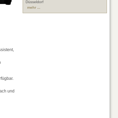
Düsseldorf
mehr ...
sistent,
h
fügbar.
fach und