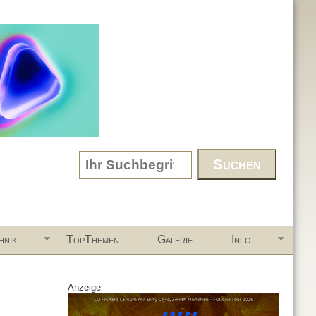
Search form
hnik
TopThemen
Galerie
Info
Anzeige