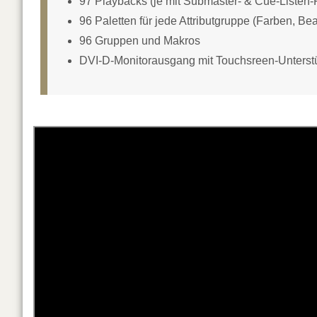
97 Playbacks (je mit Submaster- & Cue-Listen-F
96 Paletten für jede Attributgruppe (Farben, B
96 Gruppen und Makros
DVI-D-Monitorausgang mit Touchsreen-Unterst