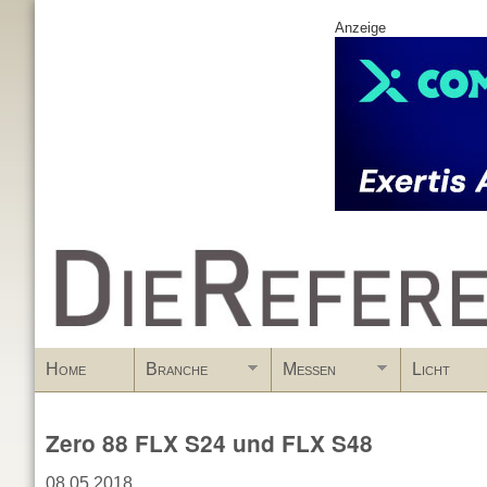
Anzeige
www.DieReferenz.de
Home
Branche
Messen
Licht
Zero 88 FLX S24 und FLX S48
08.05.2018