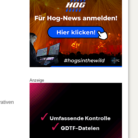
Anzeige
vativen