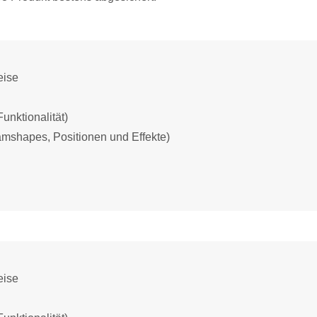
eise
unktionalität)
eamshapes, Positionen und Effekte)
eise