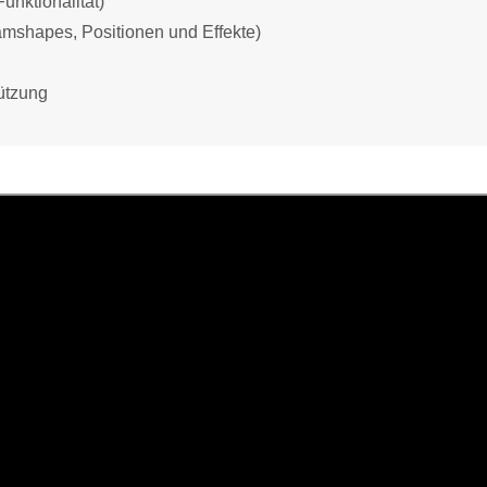
unktionalität)
eamshapes, Positionen und Effekte)
ützung