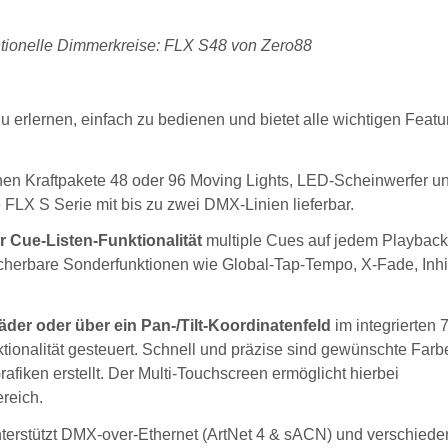
ntionelle Dimmerkreise: FLX S48 von Zero88
 zu erlernen, einfach zu bedienen und bietet alle wichtigen Featu
nen Kraftpakete 48 oder 96 Moving Lights, LED-Scheinwerfer u
 FLX S Serie mit bis zu zwei DMX-Linien lieferbar.
r Cue-Listen-Funktionalität
multiple Cues auf jedem Playbac
eicherbare Sonderfunktionen wie Global-Tap-Tempo, X-Fade, Inhi
der oder über ein Pan-/Tilt-Koordinatenfeld
im integrierten 7
ionalität gesteuert. Schnell und präzise sind gewünschte Farb
fiken erstellt. Der Multi-Touchscreen ermöglicht hierbei
reich.
terstützt DMX-over-Ethernet (ArtNet 4 & sACN) und verschied