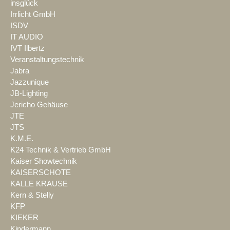
insglück
Irrlicht GmbH
ISDV
IT AUDIO
IVT Ilbertz
Veranstaltungstechnik
Jabra
Jazzunique
JB-Lighting
Jericho Gehäuse
JTE
JTS
K.M.E.
K24 Technik & Vertrieb GmbH
Kaiser Showtechnik
KAISERSCHOTE
KALLE KRAUSE
Kern & Stelly
KFP
KIEKER
Kindermann