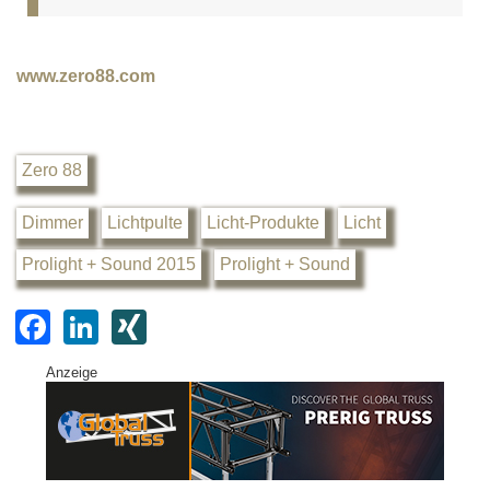
www.zero88.com
Zero 88
Dimmer
Lichtpulte
Licht-Produkte
Licht
Prolight + Sound 2015
Prolight + Sound
F
Li
XI
a
n
N
Anzeige
c
k
G
e
e
b
dI