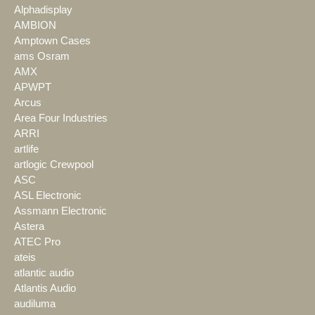
Alphadisplay
AMBION
Amptown Cases
ams Osram
AMX
APWPT
Arcus
Area Four Industries
ARRI
artlife
artlogic Crewpool
ASC
ASL Electronic
Assmann Electronic
Astera
ATEC Pro
ateis
atlantic audio
Atlantis Audio
audiluma