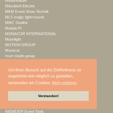
MisterMaster
Mitsubishi Electric
MKM Event Show Technik
MLS magic light+sound
MMC Studios
Modulo Pi
MONACOR INTERNATIONAL
Moonlight
MOTION GROUP
Movecat
msm studio group
Müller BBM
music & light design
Um Ihren Besuch auf die DieReferenz so
MUTEC
angenehm wie möglich zu gestalten,
NEC Display Solutions
verwenden wir Cookies
Mehr erfahren
NEEC Audio
Neumann&Müller
Neumann.Berlin
Verstanden!
Nexo
NicLen
NIEMEIER Event Tools