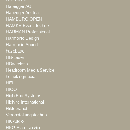
Guest-One
Habegger AG
Habegger Austria
HAMBURG OPEN
HAMKE Event-Technik
HARMAN Professional
Harmonic Design
Harmonic Sound
hazebase
HB-Laser
HDwireless
Headroom Media Service
heinekingmedia
HELi
HICO
High End Systems
Highlite International
Hildebrandt
Veranstaltungstechnik
HK Audio
HKG Eventservice