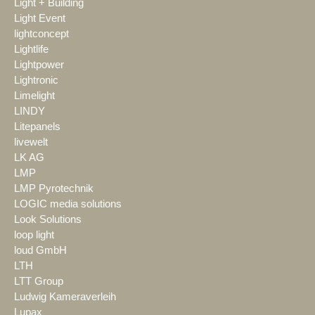
Light + Building
Light Event
lightconcept
Lightlife
Lightpower
Lightronic
Limelight
LINDY
Litepanels
livewelt
LK AG
LMP
LMP Pyrotechnik
LOGIC media solutions
Look Solutions
loop light
loud GmbH
LTH
LTT Group
Ludwig Kameraverleih
Lupax