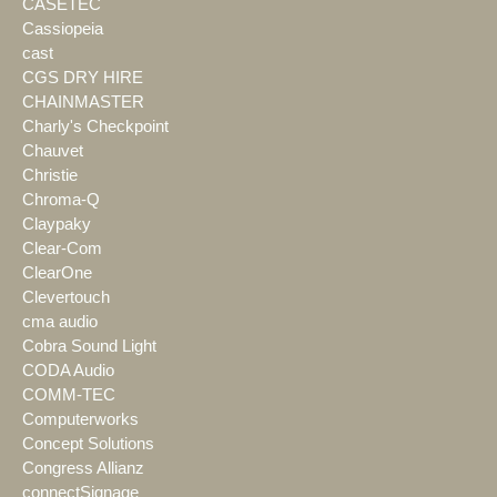
CASETEC
Cassiopeia
cast
CGS DRY HIRE
CHAINMASTER
Charly's Checkpoint
Chauvet
Christie
Chroma-Q
Claypaky
Clear-Com
ClearOne
Clevertouch
cma audio
Cobra Sound Light
CODA Audio
COMM-TEC
Computerworks
Concept Solutions
Congress Allianz
connectSignage