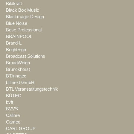
Bildkraft
Black Box Music
Blackmagic Design
Blue Noise
Bose Professional
BRAINPOOL
Brand-L
BrightSign
Broadcast Solutions
BroadWeigh
Brunckhorst
BT.innotec
btl next GmbH
BTL Veranstaltungstechnik
BÜTEC
bvft
BVVS
Calibre
Cameo
CARL GROUP