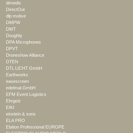
dimedis
DirectOut
dlp motive
DMPW
DMT
Doughty
DPA Microphones
DPVT
Droneshow Alliance
DTEN
DTL LICHT GmbH
Earthworks
easescreen
edelmat.GmbH
EFM Event Logistics
Ehrgeiz
EIKI
einstein & sons
ELA PRO
Elation Professional EUROPE