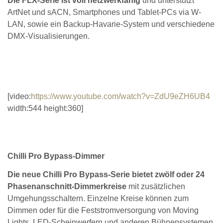
Die FLX-Serie ist voll netzwerkfähig
und unterstützt
ArtNet und sACN, Smartphones und Tablet-PCs via W-
LAN, sowie ein Backup-Havarie-System und verschiedene
DMX-Visualisierungen.
[video:
https://www.youtube.com/watch?v=ZdU9eZH6UB4
width:544 height:360]
Chilli Pro Bypass-Dimmer
Die neue Chilli Pro Bypass-Serie bietet zwölf oder 24
Phasenanschnitt-Dimmerkreise
mit zusätzlichen
Umgehungsschaltern. Einzelne Kreise können zum
Dimmen oder für die Feststromversorgung von Moving
Lights, LED-Scheinwerfern und anderen Bühnensystemen