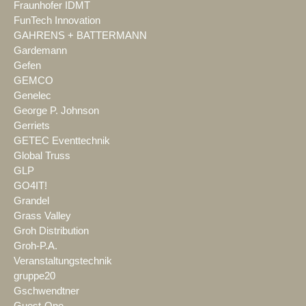
Fraunhofer IDMT
FunTech Innovation
GAHRENS + BATTERMANN
Gardemann
Gefen
GEMCO
Genelec
George P. Johnson
Gerriets
GETEC Eventtechnik
Global Truss
GLP
GO4IT!
Grandel
Grass Valley
Groh Distribution
Groh-P.A.
Veranstaltungstechnik
gruppe20
Gschwendtner