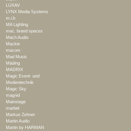
LUXAV
LYNX Media Systems
m.i.b
MA Lighting
mac. brand spaces
Mach Audio
Mackie
macom
Mad Music
Mäding
MADRIX
Magic Event- und
Medientechnik
Magic Sky
magnid
Mainstage
marbet
Markus Zehner
Martin Audio
Martin by HARMAN