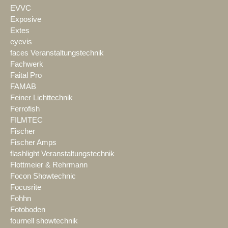
EVVC
Exposive
Extes
eyevis
faces Veranstaltungstechnik
Fachwerk
Faital Pro
FAMAB
Feiner Lichttechnik
Ferrofish
FILMTEC
Fischer
Fischer Amps
flashlight Veranstaltungstechnik
Flottmeier & Rehrmann
Focon Showtechnic
Focusrite
Fohhn
Fotoboden
fournell showtechnik