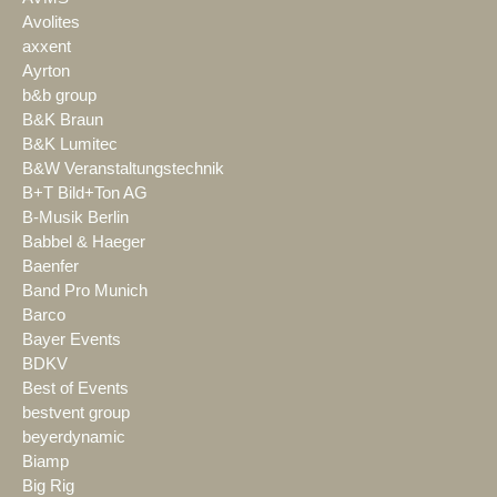
Avolites
axxent
Ayrton
b&b group
B&K Braun
B&K Lumitec
B&W Veranstaltungstechnik
B+T Bild+Ton AG
B-Musik Berlin
Babbel & Haeger
Baenfer
Band Pro Munich
Barco
Bayer Events
BDKV
Best of Events
bestvent group
beyerdynamic
Biamp
Big Rig