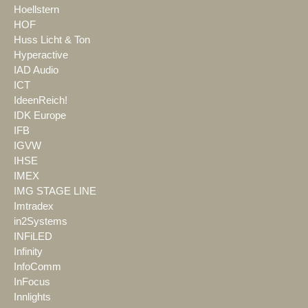
Hoellstern
HOF
Huss Licht & Ton
Hyperactive
IAD Audio
ICT
IdeenReich!
IDK Europe
IFB
IGVW
IHSE
IMEX
IMG STAGE LINE
Imtradex
in2Systems
INFiLED
Infinity
InfoComm
InFocus
Innlights