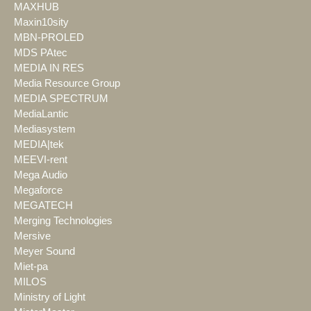
MAXHUB
Maxin10sity
MBN-PROLED
MDS PAtec
MEDIA IN RES
Media Resource Group
MEDIA SPECTRUM
MediaLantic
Mediasystem
MEDIA|tek
MEEVI-rent
Mega Audio
Megaforce
MEGATECH
Merging Technologies
Mersive
Meyer Sound
Miet-pa
MILOS
Ministry of Light