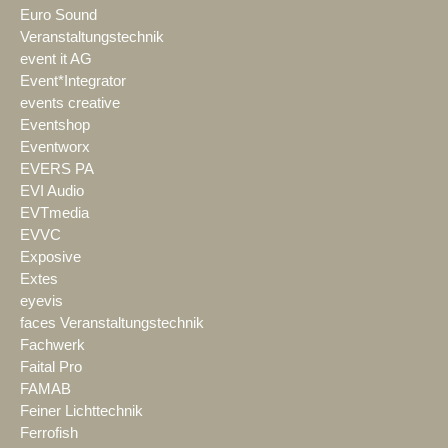
Euro Sound
Veranstaltungstechnik
event it AG
Event*Integrator
events creative
Eventshop
Eventworx
EVERS PA
EVI Audio
EVTmedia
EVVC
Exposive
Extes
eyevis
faces Veranstaltungstechnik
Fachwerk
Faital Pro
FAMAB
Feiner Lichttechnik
Ferrofish