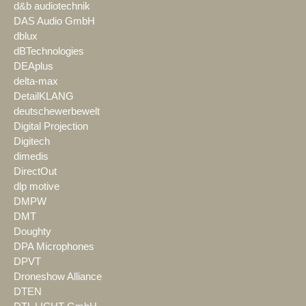
d&b audiotechnik
DAS Audio GmbH
dblux
dBTechnologies
DEAplus
delta-max
DetailKLANG
deutschewerbewelt
Digital Projection
Digitech
dimedis
DirectOut
dlp motive
DMPW
DMT
Doughty
DPA Microphones
DPVT
Droneshow Alliance
DTEN