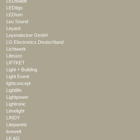
LEDBlade
LEDitgo
LEDium
Leu Sound
Leyard
Leyendecker GmbH
LG Electronics Deutschland
Lichtwerk
Lifesize
LIFTKET
Light + Building
Light Event
lightconcept
Lightlife
Lightpower
Lightronic
Limelight
LINDY
Litepanels
livewelt
LK AG