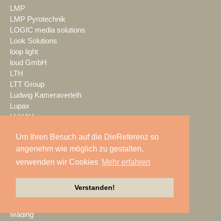
LMP
LMP Pyrotechnik
LOGIC media solutions
Look Solutions
loop light
loud GmbH
LTH
LTT Group
Ludwig Kameraverleih
Lupax
LUXAV
LYNX Media Systems
Um Ihren Besuch auf die DieReferenz so
m.i.b
angenehm wie möglich zu gestalten,
MA Lighting
mac. brand spaces
verwenden wir Cookies
Mehr erfahren
Mach Audio
Mackie
Verstanden!
macom
Mad Music
Mäding