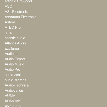
artlogic Crewpool
ASC
ASL Electronic
Assmann Electronic
Astera
ATEC Pro
ateis
atlantic audio
Atlantis Audio
audiluma
Audinate
Audio Export
Audio Music
Audio Pro
audio zenit
audio+frames
Audio-Technica
Audiovation
AUMA
AUMOVIS
AV Stumpfl