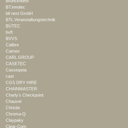
Brunckhorst
BT.innotec
btl next GmbH
BTL Veranstaltungstechnik
BÜTEC
bvft
BVVS
Calibre
Cameo
CARL GROUP
CASETEC
Cassiopeia
cast
CGS DRY HIRE
CHAINMASTER
Charly's Checkpoint
Chauvet
Christie
Chroma-Q
Claypaky
Clear-Com