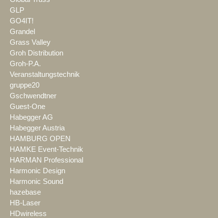
GLP
GO4IT!
Grandel
Grass Valley
Groh Distribution
Groh-P.A.
Veranstaltungstechnik
gruppe20
Gschwendtner
Guest-One
Habegger AG
Habegger Austria
HAMBURG OPEN
HAMKE Event-Technik
HARMAN Professional
Harmonic Design
Harmonic Sound
hazebase
HB-Laser
HDwireless