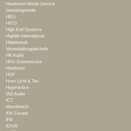
Headroom Media Service
heinekingmedia
HELi
HICO
High End Systems
Highlite International
Hildebrandt
Veranstaltungstechnik
HK Audio
HKG Eventservice
Hoellstern
HOF
Huss Licht & Ton
Hyperactive
IAD Audio
ICT
IdeenReich!
IDK Europe
IFB
IGVW