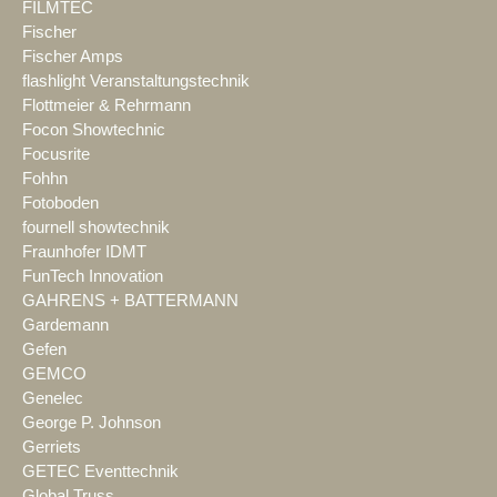
FILMTEC
Fischer
Fischer Amps
flashlight Veranstaltungstechnik
Flottmeier & Rehrmann
Focon Showtechnic
Focusrite
Fohhn
Fotoboden
fournell showtechnik
Fraunhofer IDMT
FunTech Innovation
GAHRENS + BATTERMANN
Gardemann
Gefen
GEMCO
Genelec
George P. Johnson
Gerriets
GETEC Eventtechnik
Global Truss