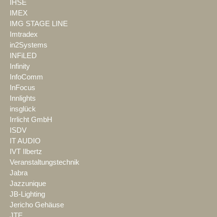
IHSE
IMEX
IMG STAGE LINE
Imtradex
in2Systems
INFiLED
Infinity
InfoComm
InFocus
Innlights
insglück
Irrlicht GmbH
ISDV
IT AUDIO
IVT Ilbertz
Veranstaltungstechnik
Jabra
Jazzunique
JB-Lighting
Jericho Gehäuse
JTE