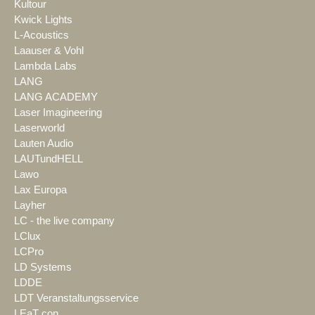
Kultour
Kwick Lights
L-Acoustics
Laauser & Vohl
Lambda Labs
LANG
LANG ACADEMY
Laser Imagineering
Laserworld
Lauten Audio
LAUTundHELL
Lawo
Lax Europa
Layher
LC - the live company
LClux
LCPro
LD Systems
LDDE
LDT Veranstaltungsservice
LEaT con