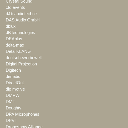
Crystal Sound
ctc events
d&b audiotechnik
DAS Audio GmbH
dblux
dBTechnologies
DEAplus
delta-max
DetailKLANG
deutschewerbewelt
Digital Projection
Digitech
dimedis
DirectOut
dlp motive
DMPW
DMT
Doughty
DPA Microphones
DPVT
Droneshow Alliance