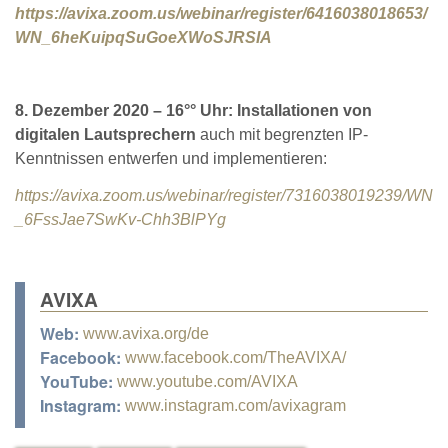
https://avixa.zoom.us/webinar/register/6416038018653/
WN_6heKuipqSuGoeXWoSJRSIA
8. Dezember 2020 – 16°° Uhr: Installationen von
digitalen Lautsprechern
auch mit begrenzten IP-
Kenntnissen entwerfen und implementieren:
https://avixa.zoom.us/webinar/register/7316038019239/WN
_6FssJae7SwKv-Chh3BlPYg
AVIXA
Web:
www.avixa.org/de
Facebook:
www.facebook.com/TheAVIXA/
YouTube:
www.youtube.com/AVIXA
Instagram:
www.instagram.com/avixagram