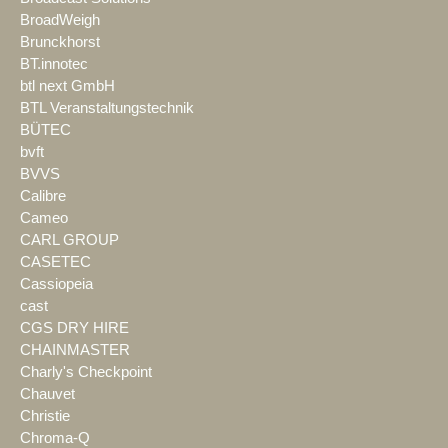
BroadWeigh
Brunckhorst
BT.innotec
btl next GmbH
BTL Veranstaltungstechnik
BÜTEC
bvft
BVVS
Calibre
Cameo
CARL GROUP
CASETEC
Cassiopeia
cast
CGS DRY HIRE
CHAINMASTER
Charly's Checkpoint
Chauvet
Christie
Chroma-Q