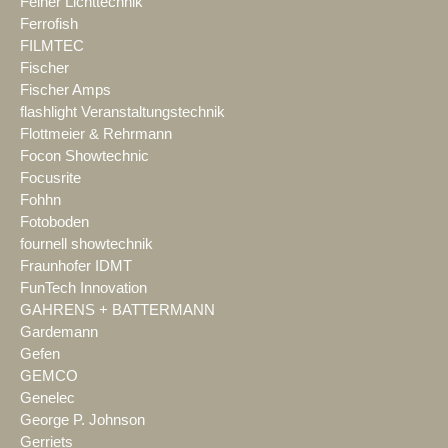
Feiner Lichttechnik
Ferrofish
FILMTEC
Fischer
Fischer Amps
flashlight Veranstaltungstechnik
Flottmeier & Rehrmann
Focon Showtechnic
Focusrite
Fohhn
Fotoboden
fournell showtechnik
Fraunhofer IDMT
FunTech Innovation
GAHRENS + BATTERMANN
Gardemann
Gefen
GEMCO
Genelec
George P. Johnson
Gerriets