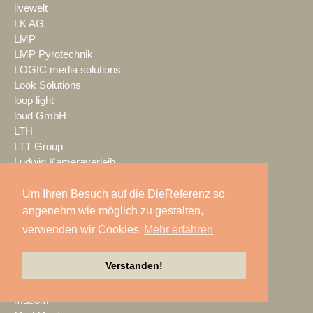
livewelt
LK AG
LMP
LMP Pyrotechnik
LOGIC media solutions
Look Solutions
loop light
loud GmbH
LTH
LTT Group
Ludwig Kameraverleih
Lupax
LUXAV
Um Ihren Besuch auf die DieReferenz so
LYNX Media Systems
angenehm wie möglich zu gestalten,
m.i.b
verwenden wir Cookies
Mehr erfahren
MA Lighting
mac. brand spaces
Verstanden!
Mach Audio
Mackie
macom