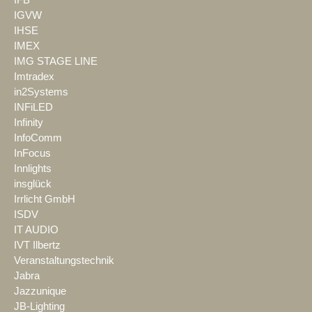
IFB
IGVW
IHSE
IMEX
IMG STAGE LINE
Imtradex
in2Systems
INFiLED
Infinity
InfoComm
InFocus
Innlights
insglück
Irrlicht GmbH
ISDV
IT AUDIO
IVT Ilbertz
Veranstaltungstechnik
Jabra
Jazzunique
JB-Lighting