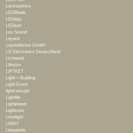
Lectrosonics
LEDBlade
LEDitgo
LEDium
Leu Sound
Leyard
Leyendecker GmbH
LG Electronics Deutschland
Lichtwerk
Lifesize
LIFTKET
Light + Building
Light Event
lightconcept
Lightlife
Lightpower
Lightronic
Limelight
LINDY
Litepanels