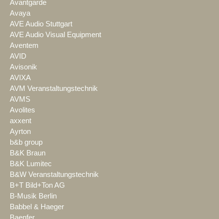
Avantgarde
Avaya
AVE Audio Stuttgart
AVE Audio Visual Equipment
Aventem
AVID
Avisonik
AVIXA
AVM Veranstaltungstechnik
AVMS
Avolites
axxent
Ayrton
b&b group
B&K Braun
B&K Lumitec
B&W Veranstaltungstechnik
B+T Bild+Ton AG
B-Musik Berlin
Babbel & Haeger
Baenfer