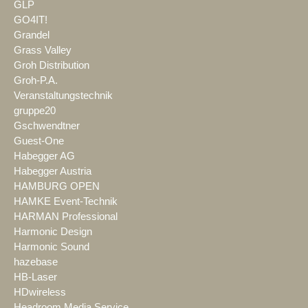
GLP
GO4IT!
Grandel
Grass Valley
Groh Distribution
Groh-P.A.
Veranstaltungstechnik
gruppe20
Gschwendtner
Guest-One
Habegger AG
Habegger Austria
HAMBURG OPEN
HAMKE Event-Technik
HARMAN Professional
Harmonic Design
Harmonic Sound
hazebase
HB-Laser
HDwireless
Headroom Media Service