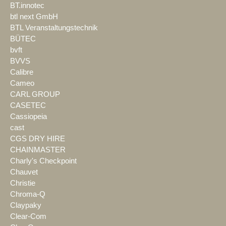
BT.innotec
btl next GmbH
BTL Veranstaltungstechnik
BÜTEC
bvft
BVVS
Calibre
Cameo
CARL GROUP
CASETEC
Cassiopeia
cast
CGS DRY HIRE
CHAINMASTER
Charly's Checkpoint
Chauvet
Christie
Chroma-Q
Claypaky
Clear-Com