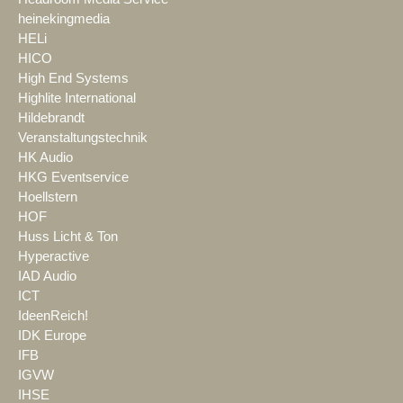
heinekingmedia
HELi
HICO
High End Systems
Highlite International
Hildebrandt
Veranstaltungstechnik
HK Audio
HKG Eventservice
Hoellstern
HOF
Huss Licht & Ton
Hyperactive
IAD Audio
ICT
IdeenReich!
IDK Europe
IFB
IGVW
IHSE