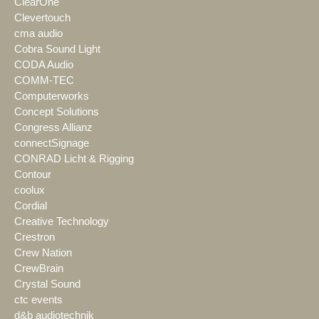
ClearOne
Clevertouch
cma audio
Cobra Sound Light
CODA Audio
COMM-TEC
Computerworks
Concept Solutions
Congress Allianz
connectSignage
CONRAD Licht & Rigging
Contour
coolux
Cordial
Creative Technology
Crestron
Crew Nation
CrewBrain
Crystal Sound
ctc events
d&b audiotechnik