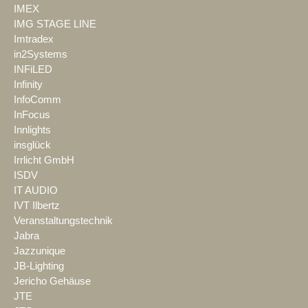
IMEX
IMG STAGE LINE
Imtradex
in2Systems
INFiLED
Infinity
InfoComm
InFocus
Innlights
insglück
Irrlicht GmbH
ISDV
IT AUDIO
IVT Ilbertz
Veranstaltungstechnik
Jabra
Jazzunique
JB-Lighting
Jericho Gehäuse
JTE