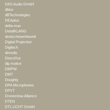
DAS Audio GmbH
dblux
dBTechnologies
DEAplus
delta-max
DetailKLANG
deutschewerbewelt
Digital Projection
Digitech
dimedis
DirectOut
dlp motive
DMPW
DMT
Doughty
DPA Microphones
DPVT
Droneshow Alliance
DTEN
DTL LICHT GmbH