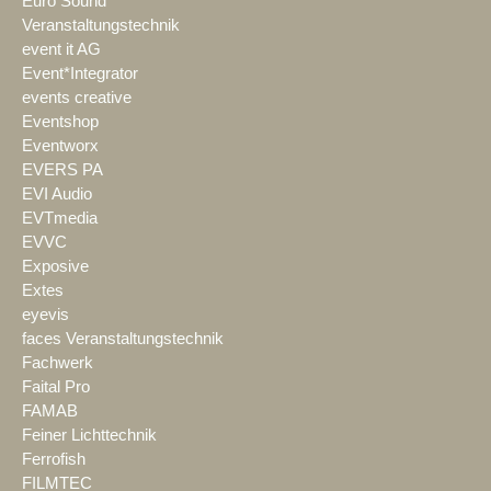
Euro Sound
Veranstaltungstechnik
event it AG
Event*Integrator
events creative
Eventshop
Eventworx
EVERS PA
EVI Audio
EVTmedia
EVVC
Exposive
Extes
eyevis
faces Veranstaltungstechnik
Fachwerk
Faital Pro
FAMAB
Feiner Lichttechnik
Ferrofish
FILMTEC