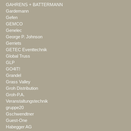
GAHRENS + BATTERMANN
Gardemann
Gefen
GEMCO
Genelec
George P. Johnson
Gerriets
GETEC Eventtechnik
Global Truss
GLP
GO4IT!
Grandel
Grass Valley
Groh Distribution
Groh-P.A.
Veranstaltungstechnik
gruppe20
Gschwendtner
Guest-One
Habegger AG