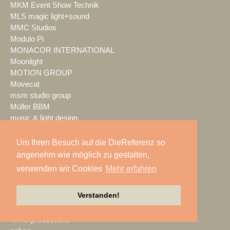
MKM Event Show Technik
MLS magic light+sound
MMC Studios
Modulo Pi
MONACOR INTERNATIONAL
Moonlight
MOTION GROUP
Movecat
msm studio group
Müller BBM
music & light design
MUTEC
NEC Display Solutions
Um Ihren Besuch auf die DieReferenz so
NEEC Audio
angenehm wie möglich zu gestalten,
Neumann&Müller
verwenden wir Cookies
Mehr erfahren
Neumann.Berlin
Nexo
Verstanden!
NicLen
NIEMEIER Event Tools
NIYU.productions