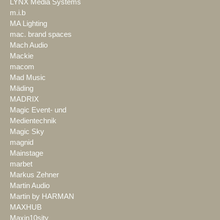
LYNX Media Systems
m.i.b
MA Lighting
mac. brand spaces
Mach Audio
Mackie
macom
Mad Music
Mäding
MADRIX
Magic Event- und
Medientechnik
Magic Sky
magnid
Mainstage
marbet
Markus Zehner
Martin Audio
Martin by HARMAN
MAXHUB
Maxin10sity