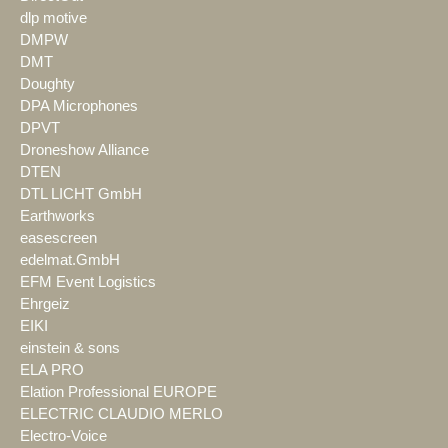
dlp motive
DMPW
DMT
Doughty
DPA Microphones
DPVT
Droneshow Alliance
DTEN
DTL LICHT GmbH
Earthworks
easescreen
edelmat.GmbH
EFM Event Logistics
Ehrgeiz
EIKI
einstein & sons
ELA PRO
Elation Professional EUROPE
ELECTRIC CLAUDIO MERLO
Electro-Voice