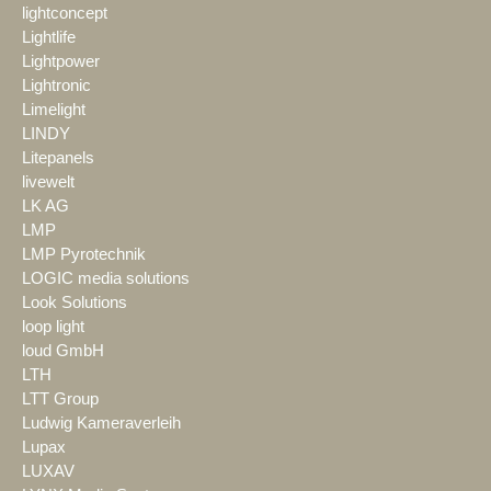
lightconcept
Lightlife
Lightpower
Lightronic
Limelight
LINDY
Litepanels
livewelt
LK AG
LMP
LMP Pyrotechnik
LOGIC media solutions
Look Solutions
loop light
loud GmbH
LTH
LTT Group
Ludwig Kameraverleih
Lupax
LUXAV