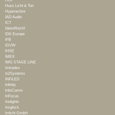
HOF
Huss Licht & Ton
Hyperactive
IAD Audio
ICT
IdeenReich!
IDK Europe
IFB
IGVW
IHSE
IMEX
IMG STAGE LINE
Imtradex
in2Systems
INFiLED
Infinity
InfoComm
InFocus
Innlights
insglück
Irrlicht GmbH