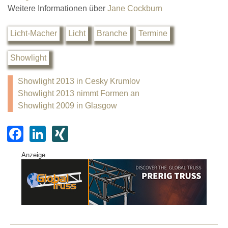
Weitere Informationen über
Jane Cockburn
Licht-Macher
Licht
Branche
Termine
Showlight
Showlight 2013 in Cesky Krumlov
Showlight 2013 nimmt Formen an
Showlight 2009 in Glasgow
F
Li
XI
a
n
N
Anzeige
c
k
G
e
e
b
dI
o
n