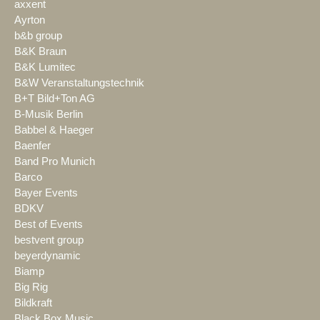
axxent
Ayrton
b&b group
B&K Braun
B&K Lumitec
B&W Veranstaltungstechnik
B+T Bild+Ton AG
B-Musik Berlin
Babbel & Haeger
Baenfer
Band Pro Munich
Barco
Bayer Events
BDKV
Best of Events
bestvent group
beyerdynamic
Biamp
Big Rig
Bildkraft
Black Box Music