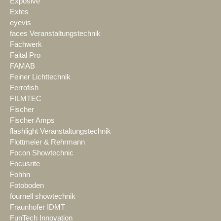
Exposive
Extes
eyevis
faces Veranstaltungstechnik
Fachwerk
Faital Pro
FAMAB
Feiner Lichttechnik
Ferrofish
FILMTEC
Fischer
Fischer Amps
flashlight Veranstaltungstechnik
Flottmeier & Rehrmann
Focon Showtechnic
Focusrite
Fohhn
Fotoboden
fournell showtechnik
Fraunhofer IDMT
FunTech Innovation