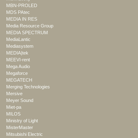
MBN-PROLED
MDS PAtec
MEDIA IN RES
Media Resource Group
MEDIA SPECTRUM
MediaLantic
Mediasystem
MEDIA|tek
MEEVI-rent
Mega Audio
Megaforce
MEGATECH
Merging Technologies
Mersive
Meyer Sound
Miet-pa
MILOS
Ministry of Light
MisterMaster
Mitsubishi Electric