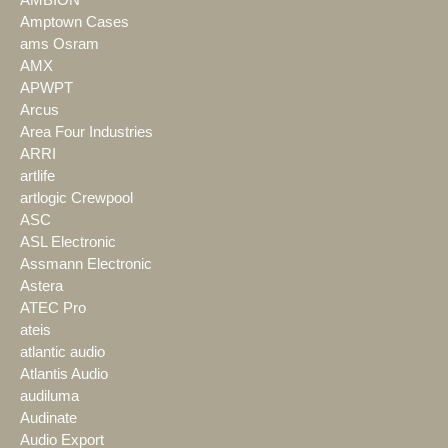
AMBION
Amptown Cases
ams Osram
AMX
APWPT
Arcus
Area Four Industries
ARRI
artlife
artlogic Crewpool
ASC
ASL Electronic
Assmann Electronic
Astera
ATEC Pro
ateis
atlantic audio
Atlantis Audio
audiluma
Audinate
Audio Export