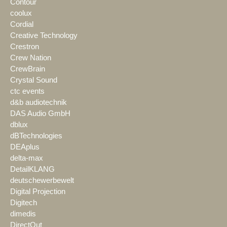
Contour
coolux
Cordial
Creative Technology
Crestron
Crew Nation
CrewBrain
Crystal Sound
ctc events
d&b audiotechnik
DAS Audio GmbH
dblux
dBTechnologies
DEAplus
delta-max
DetailKLANG
deutschewerbewelt
Digital Projection
Digitech
dimedis
DirectOut