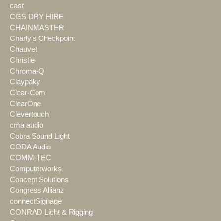
cast
CGS DRY HIRE
CHAINMASTER
Charly's Checkpoint
Chauvet
Christie
Chroma-Q
Claypaky
Clear-Com
ClearOne
Clevertouch
cma audio
Cobra Sound Light
CODA Audio
COMM-TEC
Computerworks
Concept Solutions
Congress Allianz
connectSignage
CONRAD Licht & Rigging