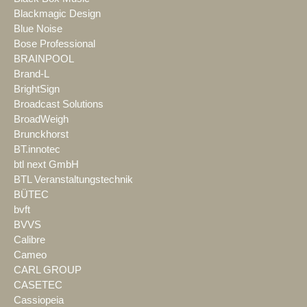
Blackmagic Design
Blue Noise
Bose Professional
BRAINPOOL
Brand-L
BrightSign
Broadcast Solutions
BroadWeigh
Brunckhorst
BT.innotec
btl next GmbH
BTL Veranstaltungstechnik
BÜTEC
bvft
BVVS
Calibre
Cameo
CARL GROUP
CASETEC
Cassiopeia