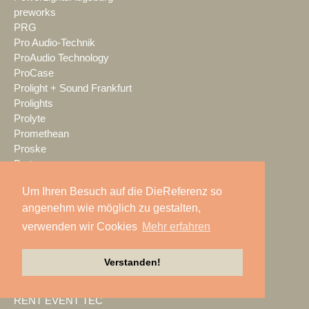
preworks
PRG
Pro Audio-Technik
ProAudio Technology
ProCase
Prolight + Sound Frankfurt
Prolights
Prolyte
Promethean
Proske
Protones
publitec
Um Ihren Besuch auf die DieReferenz so
Q-SYS
angenehm wie möglich zu gestalten,
QSC
Quividi
verwenden wir Cookies
Mehr erfahren
Qvest
Rain Age
Verstanden!
Rauschenberger Catering
RCF
RENT EVENT TEC