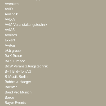
Aventem
AVID
Avisonik
AVIXA
AVM Veranstaltungstechnik
AVMS
Avolites
axxent
Ayrton
b&b group
B&K Braun
B&K Lumitec
B&W Veranstaltungstechnik
B+T Bild+Ton AG
B-Musik Berlin
Babbel & Haeger
Baenfer
Band Pro Munich
Barco
Bayer Events