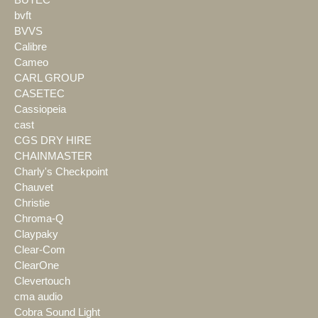
BÜTEC
bvft
BVVS
Calibre
Cameo
CARL GROUP
CASETEC
Cassiopeia
cast
CGS DRY HIRE
CHAINMASTER
Charly's Checkpoint
Chauvet
Christie
Chroma-Q
Claypaky
Clear-Com
ClearOne
Clevertouch
cma audio
Cobra Sound Light