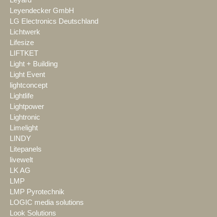
Leyard
Leyendecker GmbH
LG Electronics Deutschland
Lichtwerk
Lifesize
LIFTKET
Light + Building
Light Event
lightconcept
Lightlife
Lightpower
Lightronic
Limelight
LINDY
Litepanels
livewelt
LK AG
LMP
LMP Pyrotechnik
LOGIC media solutions
Look Solutions