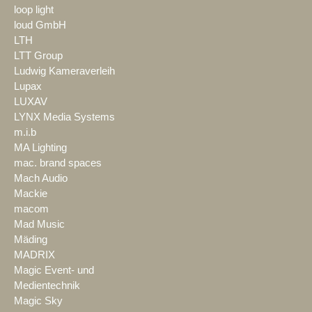
loop light
loud GmbH
LTH
LTT Group
Ludwig Kameraverleih
Lupax
LUXAV
LYNX Media Systems
m.i.b
MA Lighting
mac. brand spaces
Mach Audio
Mackie
macom
Mad Music
Mäding
MADRIX
Magic Event- und
Medientechnik
Magic Sky