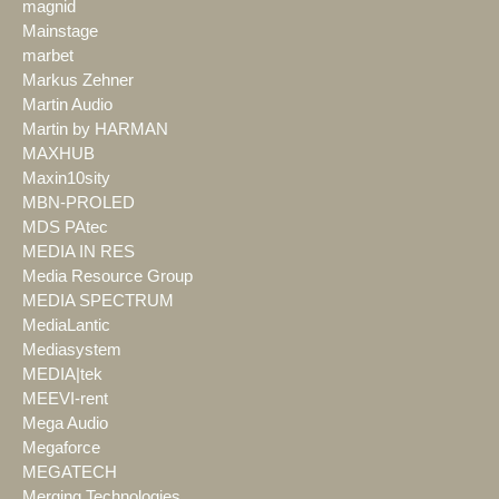
magnid
Mainstage
marbet
Markus Zehner
Martin Audio
Martin by HARMAN
MAXHUB
Maxin10sity
MBN-PROLED
MDS PAtec
MEDIA IN RES
Media Resource Group
MEDIA SPECTRUM
MediaLantic
Mediasystem
MEDIA|tek
MEEVI-rent
Mega Audio
Megaforce
MEGATECH
Merging Technologies