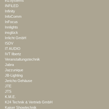
in2Systems
INFiLED
Infinity
InfoComm
InFocus
Innlights
insglück
Irrlicht GmbH
ISDV
IT AUDIO
IVT Ilbertz
Veranstaltungstechnik
Jabra
Jazzunique
JB-Lighting
Jericho Gehäuse
JTE
JTS
K.M.E.
K24 Technik & Vertrieb GmbH
Kaiser Showtechnik