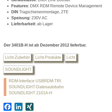
Features
: DMX RDM Remote Device Management
DIN
Tragschienenmontage, 2TE
Speisung
: 230V AC
Lieferbarkeit
: ab Lager
Der 3401B-H ist ab Dezember 2012 lieferbar.
Licht-Zubehör
Licht-Produkte
Licht
SOUNDLIGHT
RDM-Interface USBRDM-TRI
SOUNDLIGHT-Datenautobahn
SOUNDLIGHT 2101A-H
F
Li
XI