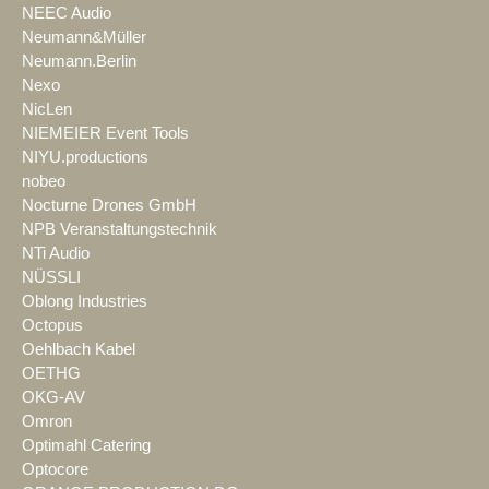
NEEC Audio
Neumann&Müller
Neumann.Berlin
Nexo
NicLen
NIEMEIER Event Tools
NIYU.productions
nobeo
Nocturne Drones GmbH
NPB Veranstaltungstechnik
NTi Audio
NÜSSLI
Oblong Industries
Octopus
Oehlbach Kabel
OETHG
OKG-AV
Omron
Optimahl Catering
Optocore