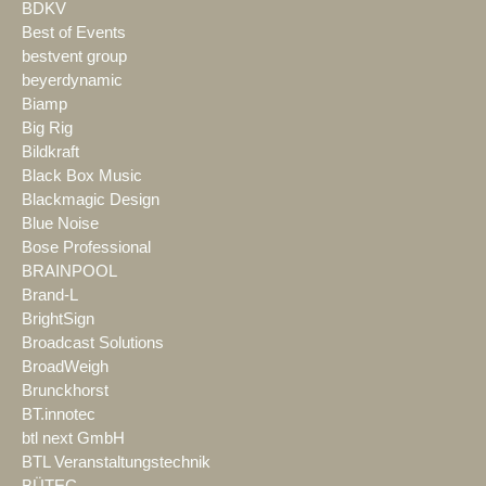
BDKV
Best of Events
bestvent group
beyerdynamic
Biamp
Big Rig
Bildkraft
Black Box Music
Blackmagic Design
Blue Noise
Bose Professional
BRAINPOOL
Brand-L
BrightSign
Broadcast Solutions
BroadWeigh
Brunckhorst
BT.innotec
btl next GmbH
BTL Veranstaltungstechnik