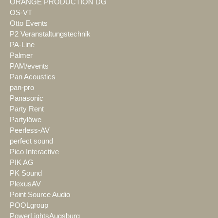
ORANGE PRODUCTION DG
OS-VT
Otto Events
P2 Veranstaltungstechnik
PA-Line
Palmer
PAM/events
Pan Acoustics
pan-pro
Panasonic
Party Rent
Partylöwe
Peerless-AV
perfect sound
Pico Interactive
PIK AG
PK Sound
PlexusAV
Point Source Audio
POOLgroup
PowerLightsAugsburg