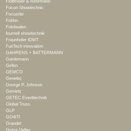
Flottmeier & Rehrmann
Focon Showtechnic
Focusrite
Fohhn
Fotoboden
fournell showtechnik
Fraunhofer IDMT
FunTech Innovation
GAHRENS + BATTERMANN
Gardemann
Gefen
GEMCO
Genelec
George P. Johnson
Gerriets
GETEC Eventtechnik
Global Truss
GLP
GO4IT!
Grandel
Grass Valley