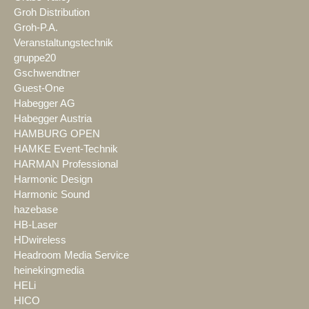
Groh Distribution
Groh-P.A.
Veranstaltungstechnik
gruppe20
Gschwendtner
Guest-One
Habegger AG
Habegger Austria
HAMBURG OPEN
HAMKE Event-Technik
HARMAN Professional
Harmonic Design
Harmonic Sound
hazebase
HB-Laser
HDwireless
Headroom Media Service
heinekingmedia
HELi
HICO