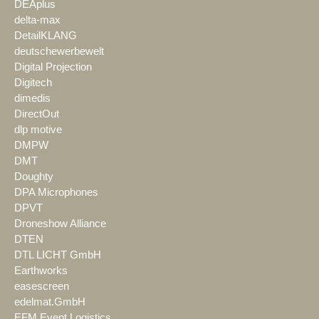
DEAplus
delta-max
DetailKLANG
deutschewerbewelt
Digital Projection
Digitech
dimedis
DirectOut
dlp motive
DMPW
DMT
Doughty
DPA Microphones
DPVT
Droneshow Alliance
DTEN
DTL LICHT GmbH
Earthworks
easescreen
edelmat.GmbH
EFM Event Logistics