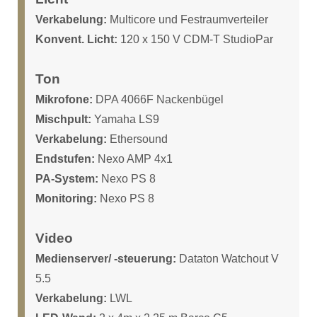
Verkabelung:
Multicore und Festraumverteiler
Konvent. Licht:
120 x 150 V CDM-T StudioPar
Ton
Mikrofone:
DPA 4066F Nackenbügel
Mischpult:
Yamaha LS9
Verkabelung:
Ethersound
Endstufen:
Nexo AMP 4x1
PA-System:
Nexo PS 8
Monitoring:
Nexo PS 8
Video
Medienserver/ -steuerung:
Dataton Watchout V
5.5
Verkabelung:
LWL