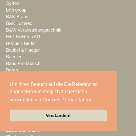
Ayrton
b&b group
B&K Braun
B&K Lumitec
B&W Veranstaltungstechnik
B+T Bild+Ton AG
B-Musik Berlin
Babbel & Haeger
Baenfer
Band Pro Munich
Barco
Bayer Events
BDKV
Um Ihren Besuch auf die DieReferenz so
Best of Events
angenehm wie möglich zu gestalten,
bestvent group
verwenden wir Cookies
Mehr erfahren
beyerdynamic
Biamp
Verstanden!
Big Rig
Bildkraft
Black Box Music