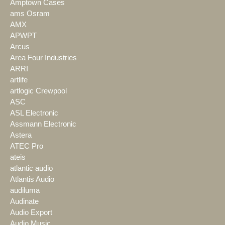
Amptown Cases
ams Osram
AMX
APWPT
Arcus
Area Four Industries
ARRI
artlife
artlogic Crewpool
ASC
ASL Electronic
Assmann Electronic
Astera
ATEC Pro
ateis
atlantic audio
Atlantis Audio
audiluma
Audinate
Audio Export
Audio Music