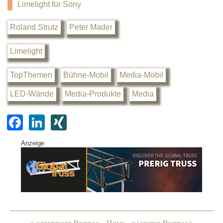
Limelight für Sony
Roland Strutz
Peter Mader
Limelight
TopThemen
Bühne-Mobil
Media-Mobil
LED-Wände
Media-Produkte
Media
F
Li
XI
a
n
N
Anzeige
c
k
G
e
e
b
dI
o
n
o