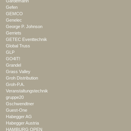
Gardemann
Gefen
GEMCO
Genelec
George P. Johnson
Gerriets
GETEC Eventtechnik
Global Truss
GLP
GO4IT!
Grandel
Grass Valley
Groh Distribution
Groh-P.A.
Veranstaltungstechnik
gruppe20
Gschwendtner
Guest-One
Habegger AG
Habegger Austria
HAMBURG OPEN