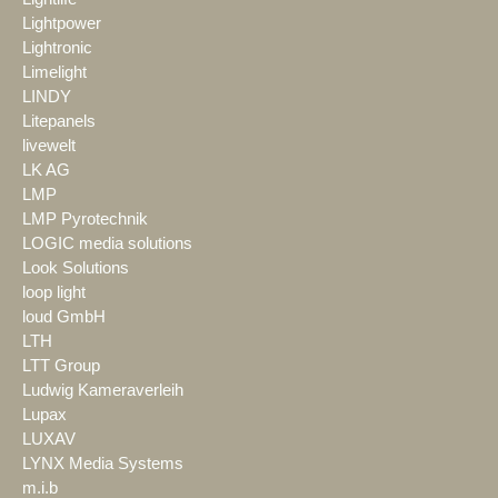
Lightpower
Lightronic
Limelight
LINDY
Litepanels
livewelt
LK AG
LMP
LMP Pyrotechnik
LOGIC media solutions
Look Solutions
loop light
loud GmbH
LTH
LTT Group
Ludwig Kameraverleih
Lupax
LUXAV
LYNX Media Systems
m.i.b