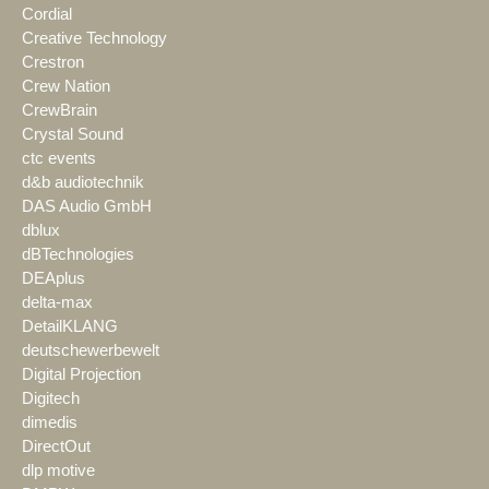
Cordial
Creative Technology
Crestron
Crew Nation
CrewBrain
Crystal Sound
ctc events
d&b audiotechnik
DAS Audio GmbH
dblux
dBTechnologies
DEAplus
delta-max
DetailKLANG
deutschewerbewelt
Digital Projection
Digitech
dimedis
DirectOut
dlp motive