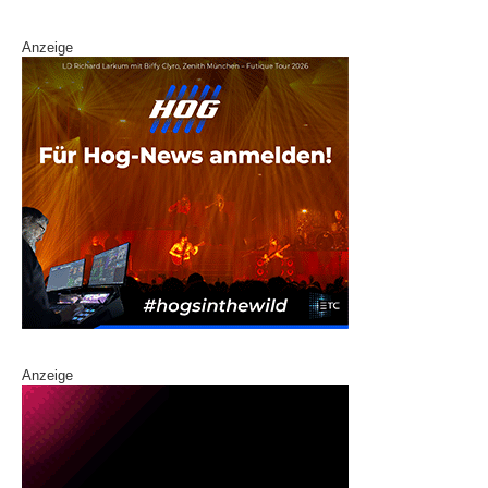
k
Anzeige
Anzeige