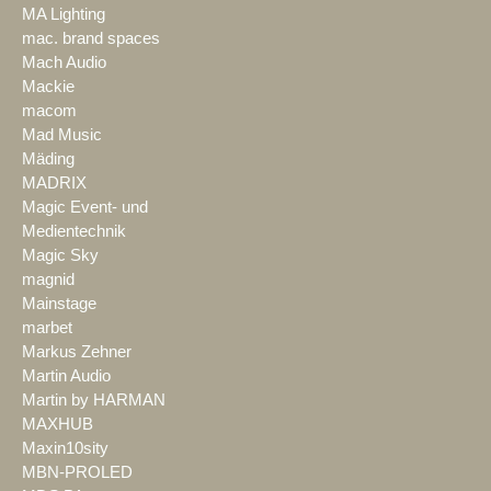
MA Lighting
mac. brand spaces
Mach Audio
Mackie
macom
Mad Music
Mäding
MADRIX
Magic Event- und
Medientechnik
Magic Sky
magnid
Mainstage
marbet
Markus Zehner
Martin Audio
Martin by HARMAN
MAXHUB
Maxin10sity
MBN-PROLED