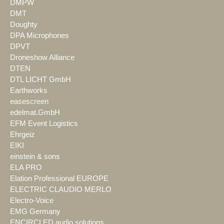
DMPW
DMT
Doughty
DPA Microphones
DPVT
Droneshow Alliance
DTEN
DTL LICHT GmbH
Earthworks
easescreen
edelmat.GmbH
EFM Event Logistics
Ehrgeiz
EIKI
einstein & sons
ELA PRO
Elation Professional EUROPE
ELECTRIC CLAUDIO MERLO
Electro-Voice
EMG Germany
ENCIRCLED audio.solutions