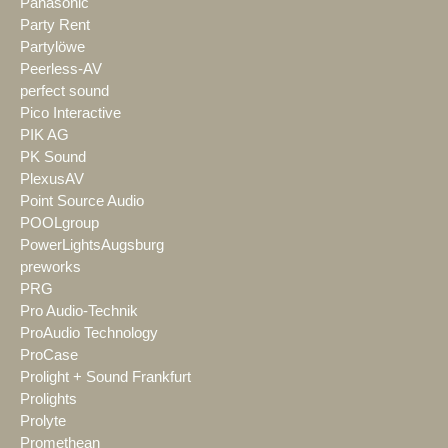
Panasonic
Party Rent
Partylöwe
Peerless-AV
perfect sound
Pico Interactive
PIK AG
PK Sound
PlexusAV
Point Source Audio
POOLgroup
PowerLightsAugsburg
preworks
PRG
Pro Audio-Technik
ProAudio Technology
ProCase
Prolight + Sound Frankfurt
Prolights
Prolyte
Promethean