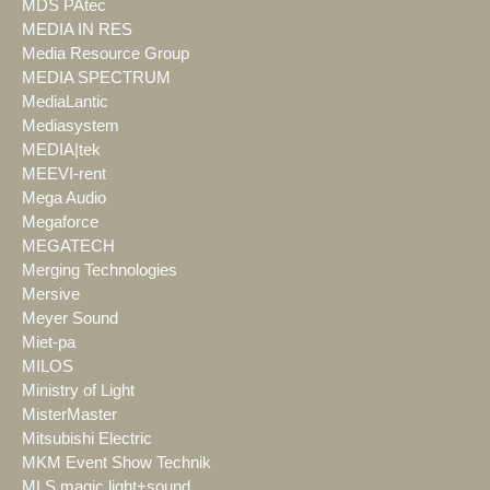
MDS PAtec
MEDIA IN RES
Media Resource Group
MEDIA SPECTRUM
MediaLantic
Mediasystem
MEDIA|tek
MEEVI-rent
Mega Audio
Megaforce
MEGATECH
Merging Technologies
Mersive
Meyer Sound
Miet-pa
MILOS
Ministry of Light
MisterMaster
Mitsubishi Electric
MKM Event Show Technik
MLS magic light+sound