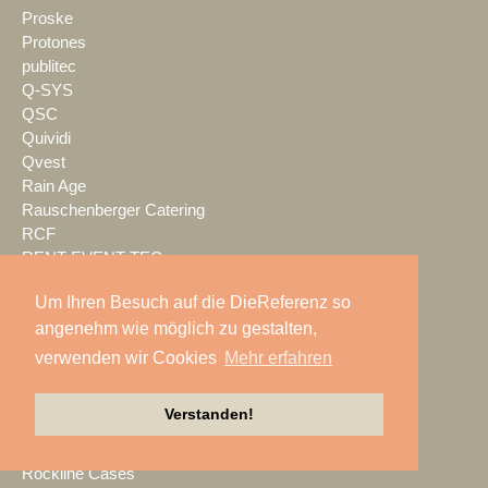
Proske
Protones
publitec
Q-SYS
QSC
Quividi
Qvest
Rain Age
Rauschenberger Catering
RCF
RENT EVENT TEC
rent4event
Um Ihren Besuch auf die DieReferenz so
RentalNet
angenehm wie möglich zu gestalten,
Reprofil
rgb
verwenden wir Cookies
Mehr erfahren
Riedel
Riedel Networks
Verstanden!
rk Light & Sound
Robe
Rockline Cases