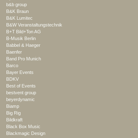
b&b group
B&K Braun
B&K Lumitec
B&W Veranstaltungstechnik
B+T Bild+Ton AG
B-Musik Berlin
Babbel & Haeger
Baenfer
Band Pro Munich
Barco
Bayer Events
BDKV
Best of Events
bestvent group
beyerdynamic
Biamp
Big Rig
Bildkraft
Black Box Music
Blackmagic Design