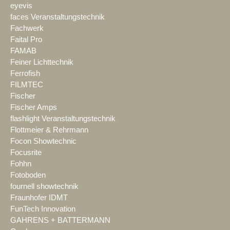
eyevis
faces Veranstaltungstechnik
Fachwerk
Faital Pro
FAMAB
Feiner Lichttechnik
Ferrofish
FILMTEC
Fischer
Fischer Amps
flashlight Veranstaltungstechnik
Flottmeier & Rehrmann
Focon Showtechnic
Focusrite
Fohhn
Fotoboden
fournell showtechnik
Fraunhofer IDMT
FunTech Innovation
GAHRENS + BATTERMANN