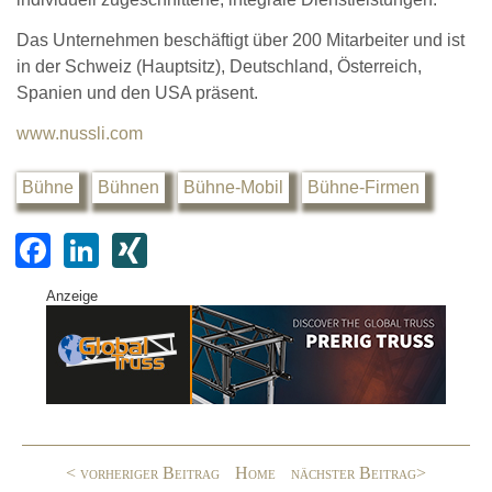
Das Unternehmen beschäftigt über 200 Mitarbeiter und ist
in der Schweiz (Hauptsitz), Deutschland, Österreich,
Spanien und den USA präsent.
www.nussli.com
Bühne
Bühnen
Bühne-Mobil
Bühne-Firmen
F
Li
XI
a
n
N
Anzeige
c
k
G
e
e
b
dI
o
n
o
< vorheriger Beitrag
Home
nächster Beitrag>