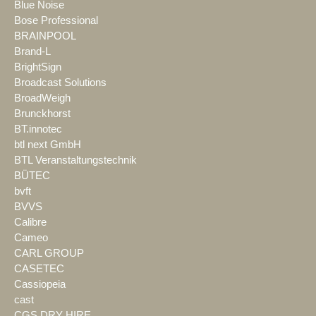
Blue Noise
Bose Professional
BRAINPOOL
Brand-L
BrightSign
Broadcast Solutions
BroadWeigh
Brunckhorst
BT.innotec
btl next GmbH
BTL Veranstaltungstechnik
BÜTEC
bvft
BVVS
Calibre
Cameo
CARL GROUP
CASETEC
Cassiopeia
cast
CGS DRY HIRE