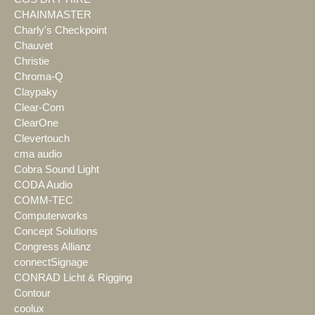
CHAINMASTER
Charly's Checkpoint
Chauvet
Christie
Chroma-Q
Claypaky
Clear-Com
ClearOne
Clevertouch
cma audio
Cobra Sound Light
CODA Audio
COMM-TEC
Computerworks
Concept Solutions
Congress Allianz
connectSignage
CONRAD Licht & Rigging
Contour
coolux