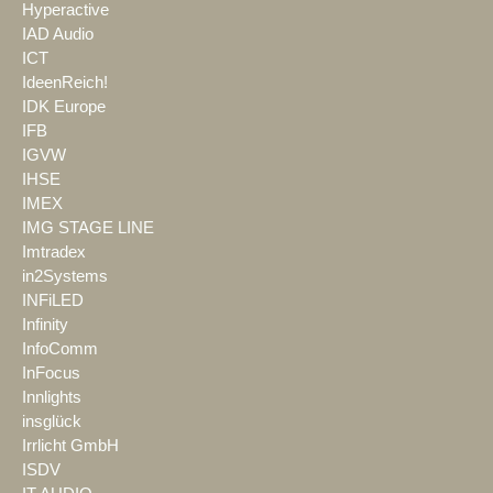
Hyperactive
IAD Audio
ICT
IdeenReich!
IDK Europe
IFB
IGVW
IHSE
IMEX
IMG STAGE LINE
Imtradex
in2Systems
INFiLED
Infinity
InfoComm
InFocus
Innlights
insglück
Irrlicht GmbH
ISDV