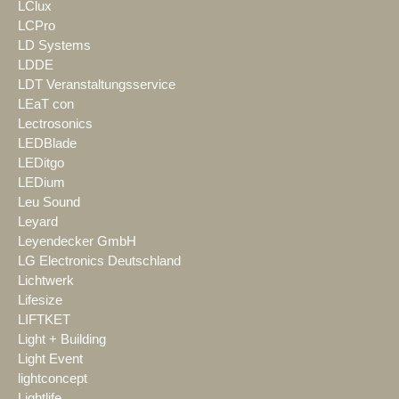
LClux
LCPro
LD Systems
LDDE
LDT Veranstaltungsservice
LEaT con
Lectrosonics
LEDBlade
LEDitgo
LEDium
Leu Sound
Leyard
Leyendecker GmbH
LG Electronics Deutschland
Lichtwerk
Lifesize
LIFTKET
Light + Building
Light Event
lightconcept
Lightlife