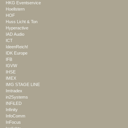
HKG Eventservice
Hoellstern
HOF
Huss Licht & Ton
Hyperactive
IAD Audio
ICT
IdeenReich!
IDK Europe
IFB
IGVW
IHSE
IMEX
IMG STAGE LINE
Imtradex
in2Systems
INFiLED
Infinity
InfoComm
InFocus