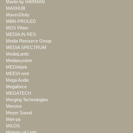
Martin by HARMAN
MAXHUB
Maxin10sity
MBN-PROLED
MDS PAtec
MEDIA IN RES
Media Resource Group
MEDIA SPECTRUM
MediaLantic
Mediasystem
MEDIA|tek
MEEVI-rent
Mega Audio
Megaforce
MEGATECH
Merging Technologies
Mersive
Meyer Sound
Miet-pa
MILOS
Ministry of Light