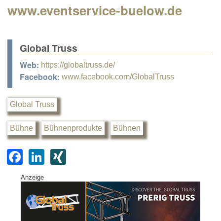
www.eventservice-buelow.de
Global Truss
Web:
https://globaltruss.de/
Facebook:
www.facebook.com/GlobalTruss
Global Truss
Bühne
Bühnenprodukte
Bühnen
F
Li
XI
a
n
N
Anzeige
c
k
G
e
e
b
dI