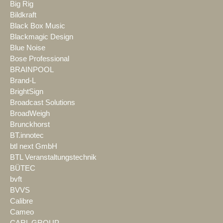
Big Rig
Bildkraft
Black Box Music
Blackmagic Design
Blue Noise
Bose Professional
BRAINPOOL
Brand-L
BrightSign
Broadcast Solutions
BroadWeigh
Brunckhorst
BT.innotec
btl next GmbH
BTL Veranstaltungstechnik
BÜTEC
bvft
BVVS
Calibre
Cameo