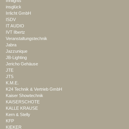
Innlights
insglück
Irrlicht GmbH
ISDV
IT AUDIO
IVT Ilbertz
Veranstaltungstechnik
Jabra
Jazzunique
JB-Lighting
Jericho Gehäuse
JTE
JTS
K.M.E.
K24 Technik & Vertrieb GmbH
Kaiser Showtechnik
KAISERSCHOTE
KALLE KRAUSE
Kern & Stelly
KFP
KIEKER