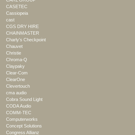
CARL GROUP
CASETEC
Cassiopeia
cast
CGS DRY HIRE
CHAINMASTER
Charly's Checkpoint
Chauvet
Christie
Chroma-Q
Claypaky
Clear-Com
ClearOne
Clevertouch
cma audio
Cobra Sound Light
CODA Audio
COMM-TEC
Computerworks
Concept Solutions
Congress Allianz