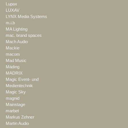
Lupax
LUXAV
LYNX Media Systems
m.i.b
MA Lighting
mac. brand spaces
Mach Audio
Mackie
macom
Mad Music
Mäding
MADRIX
Magic Event- und
Medientechnik
Magic Sky
magnid
Mainstage
marbet
Markus Zehner
Martin Audio