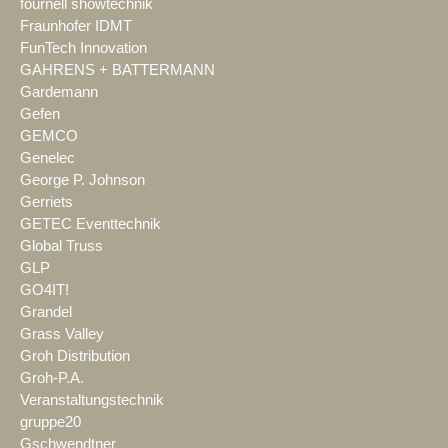
fournell showtechnik
Fraunhofer IDMT
FunTech Innovation
GAHRENS + BATTERMANN
Gardemann
Gefen
GEMCO
Genelec
George P. Johnson
Gerriets
GETEC Eventtechnik
Global Truss
GLP
GO4IT!
Grandel
Grass Valley
Groh Distribution
Groh-P.A.
Veranstaltungstechnik
gruppe20
Gschwendtner