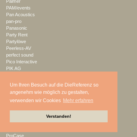
Palmer
PAM/events
Pan Acoustics
pan-pro
Panasonic
Party Rent
Partylöwe
Peerless-AV
perfect sound
Pico Interactive
PIK AG
PK Sound
PlexusAV
Um Ihren Besuch auf die DieReferenz so
Point Source Audio
angenehm wie möglich zu gestalten,
POOLgroup
verwenden wir Cookies
Mehr erfahren
PowerLightsAugsburg
preworks
PRG
Verstanden!
Pro Audio-Technik
ProAudio Technology
ProCase