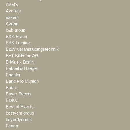
AVMS
Avolites
axxent
Ayrton
b&b group
B&K Braun
B&K Lumitec
B&W Veranstaltungstechnik
B+T Bild+Ton AG
B-Musik Berlin
Babbel & Haeger
Baenfer
Band Pro Munich
Barco
Bayer Events
BDKV
Best of Events
bestvent group
beyerdynamic
Biamp