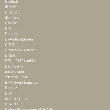
Digitech
dimedis
DirectOut
dlp motive
DMPW
DMT
Doughty
DPA Microphones
DPVT
Droneshow Alliance
DTEN
DTL LICHT GmbH
Earthworks
easescreen
edelmat.GmbH
EFM Event Logistics
Ehrgeiz
EIKI
einstein & sons
ELA PRO
Elation Professional EUROPE