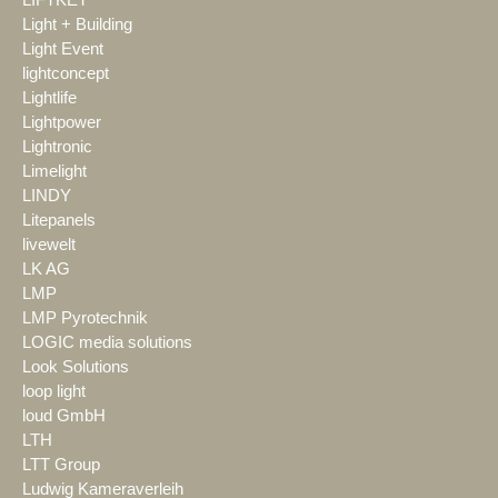
LIFTKET
Light + Building
Light Event
lightconcept
Lightlife
Lightpower
Lightronic
Limelight
LINDY
Litepanels
livewelt
LK AG
LMP
LMP Pyrotechnik
LOGIC media solutions
Look Solutions
loop light
loud GmbH
LTH
LTT Group
Ludwig Kameraverleih