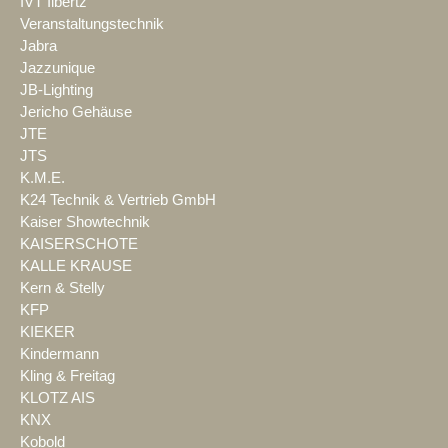
IVT Ilbertz
Veranstaltungstechnik
Jabra
Jazzunique
JB-Lighting
Jericho Gehäuse
JTE
JTS
K.M.E.
K24 Technik & Vertrieb GmbH
Kaiser Showtechnik
KAISERSCHOTE
KALLE KRAUSE
Kern & Stelly
KFP
KIEKER
Kindermann
Kling & Freitag
KLOTZ AIS
KNX
Kobold