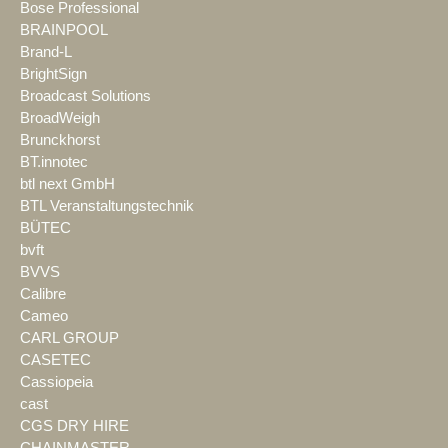
Bose Professional
BRAINPOOL
Brand-L
BrightSign
Broadcast Solutions
BroadWeigh
Brunckhorst
BT.innotec
btl next GmbH
BTL Veranstaltungstechnik
BÜTEC
bvft
BVVS
Calibre
Cameo
CARL GROUP
CASETEC
Cassiopeia
cast
CGS DRY HIRE
CHAINMASTER