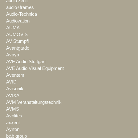
audio zenit
audio+frames
Audio-Technica
Audiovation
AUMA
AUMOVIS
AV Stumpfl
Avantgarde
Avaya
AVE Audio Stuttgart
AVE Audio Visual Equipment
Aventem
AVID
Avisonik
AVIXA
AVM Veranstaltungstechnik
AVMS
Avolites
axxent
Ayrton
b&b group