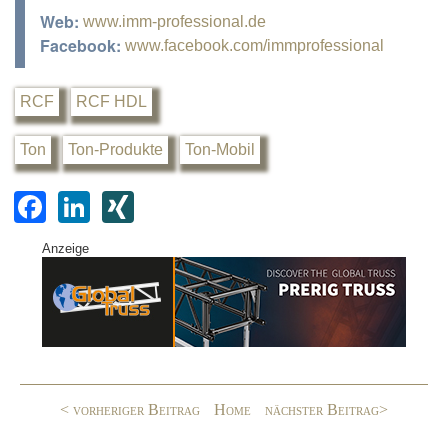
Web:
www.imm-professional.de
Facebook:
www.facebook.com/immprofessional
RCF
RCF HDL
Ton
Ton-Produkte
Ton-Mobil
F
Li
XI
a
n
N
Anzeige
c
k
G
e
e
b
dI
o
n
o
< vorheriger Beitrag
Home
nächster Beitrag>
k