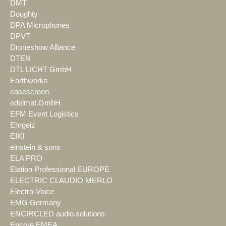
DMT
Doughty
DPA Microphones
DPVT
Droneshow Alliance
DTEN
DTL LICHT GmbH
Earthworks
easescreen
edelmat.GmbH
EFM Event Logistics
Ehrgeiz
EIKI
einstein & sons
ELA PRO
Elation Professional EUROPE
ELECTRIC CLAUDIO MERLO
Electro-Voice
EMG Germany
ENCIRCLED audio.solutions
Encore EMEA