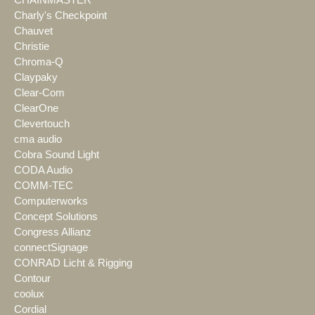
Charly's Checkpoint
Chauvet
Christie
Chroma-Q
Claypaky
Clear-Com
ClearOne
Clevertouch
cma audio
Cobra Sound Light
CODA Audio
COMM-TEC
Computerworks
Concept Solutions
Congress Allianz
connectSignage
CONRAD Licht & Rigging
Contour
coolux
Cordial