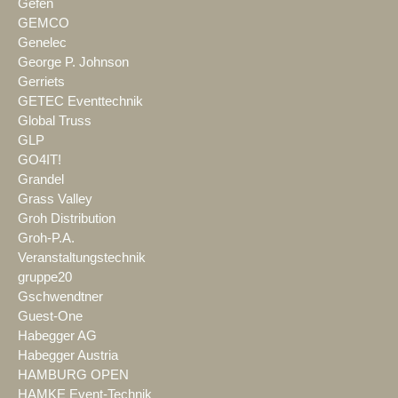
Gefen
GEMCO
Genelec
George P. Johnson
Gerriets
GETEC Eventtechnik
Global Truss
GLP
GO4IT!
Grandel
Grass Valley
Groh Distribution
Groh-P.A.
Veranstaltungstechnik
gruppe20
Gschwendtner
Guest-One
Habegger AG
Habegger Austria
HAMBURG OPEN
HAMKE Event-Technik