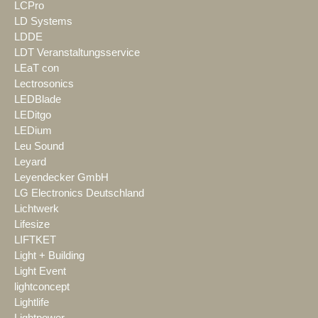
LCPro
LD Systems
LDDE
LDT Veranstaltungsservice
LEaT con
Lectrosonics
LEDBlade
LEDitgo
LEDium
Leu Sound
Leyard
Leyendecker GmbH
LG Electronics Deutschland
Lichtwerk
Lifesize
LIFTKET
Light + Building
Light Event
lightconcept
Lightlife
Lightpower