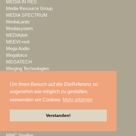
MEDIA IN RES
Media Resource Group
MEDIA SPECTRUM
MediaLantic
Mediasystem
MEDIA|tek
MEEVI-rent
Mega Audio
Megaforce
MEGATECH
Merging Technologies
Mersive
Meyer Sound
Um Ihren Besuch auf die DieReferenz so
Miet-pa
angenehm wie möglich zu gestalten,
MILOS
verwenden wir Cookies
Mehr erfahren
Ministry of Light
MisterMaster
Mitsubishi Electric
Verstanden!
MKM Event Show Technik
MLS magic light+sound
MMC Studios