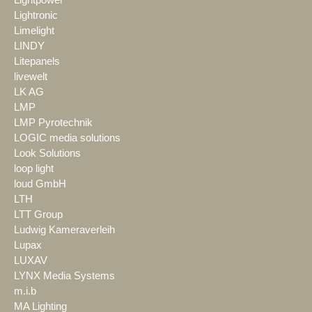
Lightronic
Limelight
LINDY
Litepanels
livewelt
LK AG
LMP
LMP Pyrotechnik
LOGIC media solutions
Look Solutions
loop light
loud GmbH
LTH
LTT Group
Ludwig Kameraverleih
Lupax
LUXAV
LYNX Media Systems
m.i.b
MA Lighting