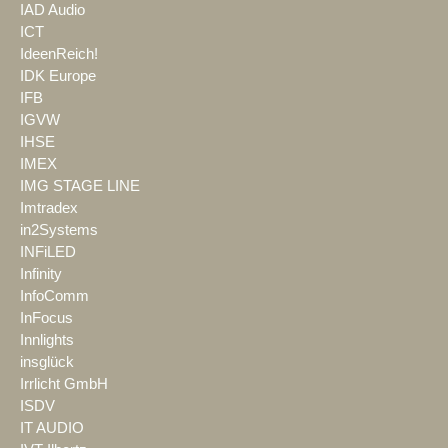
IAD Audio
ICT
IdeenReich!
IDK Europe
IFB
IGVW
IHSE
IMEX
IMG STAGE LINE
Imtradex
in2Systems
INFiLED
Infinity
InfoComm
InFocus
Innlights
insglück
Irrlicht GmbH
ISDV
IT AUDIO