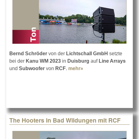
Bernd Schröder
von der
Lichtschall GmbH
setzte
bei der
Kanu WM 2023
in
Duisburg
auf
Line Arrays
und
Subwoofer
von
RCF
.
mehr»
about Mit RCF bei der
Kanu WM in Duisburg
The Hooters in Bad Wildungen mit RCF