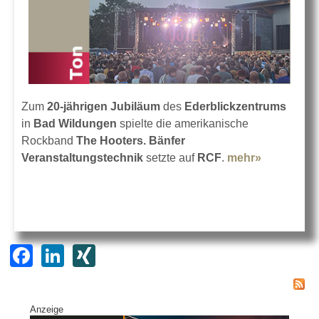
Zum
20-jährigen Jubiläum
des
Ederblickzentrums
in
Bad Wildungen
spielte die amerikanische
Rockband
The Hooters. Bänfer
Veranstaltungstechnik
setzte auf
RCF
.
mehr»
about The
Hooters in
Bad
Wildunge
mit RCF
F
Li
XI
a
n
N
c
k
G
Anzeige