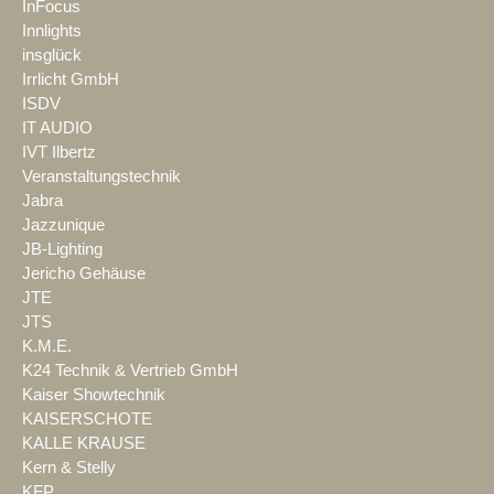
InFocus
Innlights
insglück
Irrlicht GmbH
ISDV
IT AUDIO
IVT Ilbertz
Veranstaltungstechnik
Jabra
Jazzunique
JB-Lighting
Jericho Gehäuse
JTE
JTS
K.M.E.
K24 Technik & Vertrieb GmbH
Kaiser Showtechnik
KAISERSCHOTE
KALLE KRAUSE
Kern & Stelly
KFP