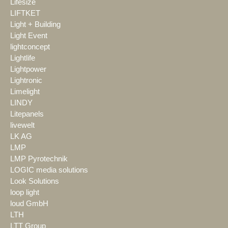
Lifesize
LIFTKET
Light + Building
Light Event
lightconcept
Lightlife
Lightpower
Lightronic
Limelight
LINDY
Litepanels
livewelt
LK AG
LMP
LMP Pyrotechnik
LOGIC media solutions
Look Solutions
loop light
loud GmbH
LTH
LTT Group