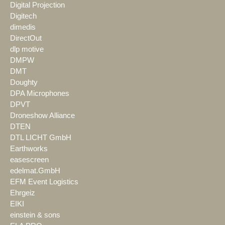
Digital Projection
Digitech
dimedis
DirectOut
dlp motive
DMPW
DMT
Doughty
DPA Microphones
DPVT
Droneshow Alliance
DTEN
DTL LICHT GmbH
Earthworks
easescreen
edelmat.GmbH
EFM Event Logistics
Ehrgeiz
EIKI
einstein & sons