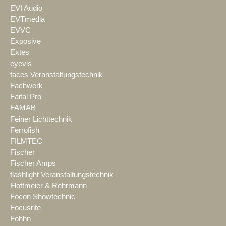
EVI Audio
EVTmedia
EVVC
Exposive
Extes
eyevis
faces Veranstaltungstechnik
Fachwerk
Faital Pro
FAMAB
Feiner Lichttechnik
Ferrofish
FILMTEC
Fischer
Fischer Amps
flashlight Veranstaltungstechnik
Flottmeier & Rehrmann
Focon Showtechnic
Focusrite
Fohhn