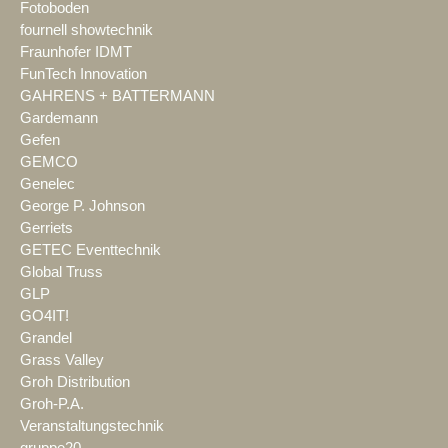
Fotoboden
fournell showtechnik
Fraunhofer IDMT
FunTech Innovation
GAHRENS + BATTERMANN
Gardemann
Gefen
GEMCO
Genelec
George P. Johnson
Gerriets
GETEC Eventtechnik
Global Truss
GLP
GO4IT!
Grandel
Grass Valley
Groh Distribution
Groh-P.A.
Veranstaltungstechnik