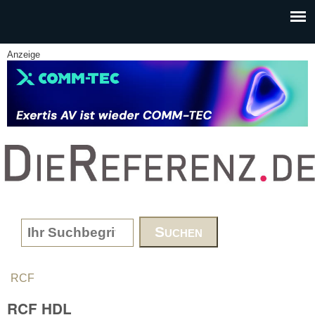
Skip to main content
Anzeige
www.DieReferenz.de
Search form
RCF
You are here
RCF HDL