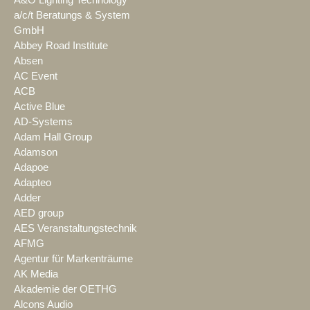
A&O Lighting Technology
a/c/t Beratungs & System
GmbH
Abbey Road Institute
Absen
AC Event
ACB
Active Blue
AD-Systems
Adam Hall Group
Adamson
Adapoe
Adapteo
Adder
AED group
AES Veranstaltungstechnik
AFMG
Agentur für Markenträume
AK Media
Akademie der OETHG
Alcons Audio