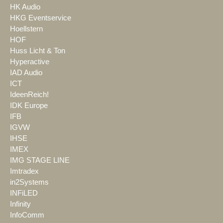
HK Audio
HKG Eventservice
Hoellstern
HOF
Huss Licht & Ton
Hyperactive
IAD Audio
ICT
IdeenReich!
IDK Europe
IFB
IGVW
IHSE
IMEX
IMG STAGE LINE
Imtradex
in2Systems
INFiLED
Infinity
InfoComm