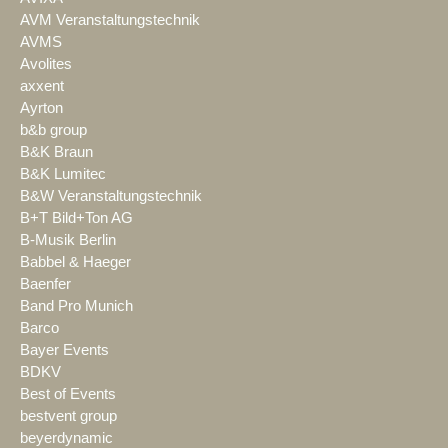
AVM Veranstaltungstechnik
AVMS
Avolites
axxent
Ayrton
b&b group
B&K Braun
B&K Lumitec
B&W Veranstaltungstechnik
B+T Bild+Ton AG
B-Musik Berlin
Babbel & Haeger
Baenfer
Band Pro Munich
Barco
Bayer Events
BDKV
Best of Events
bestvent group
beyerdynamic