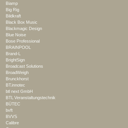
Biamp
Big Rig
Bildkraft
Black Box Music
Blackmagic Design
Blue Noise
Bose Professional
BRAINPOOL
Brand-L
BrightSign
Broadcast Solutions
BroadWeigh
Brunckhorst
BT.innotec
btl next GmbH
BTL Veranstaltungstechnik
BÜTEC
bvft
BVVS
Calibre