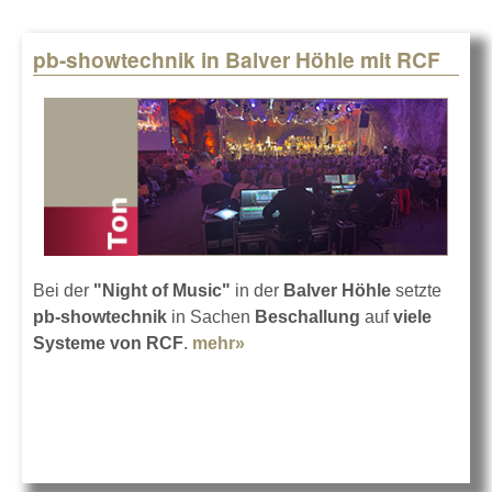
pb-showtechnik in Balver Höhle mit RCF
Bei der
"Night of Music"
in der
Balver Höhle
setzte
pb-showtechnik
in Sachen
Beschallung
auf
viele
Systeme von RCF
.
mehr»
about pb-showtechnik in
Balver Höhle mit RCF