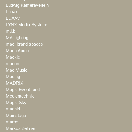
Ludwig Kameraverleih
Lupax
LUXAV
LYNX Media Systems
m.i.b
MA Lighting
mac. brand spaces
Mach Audio
Mackie
macom
Mad Music
Mäding
MADRIX
Magic Event- und
Medientechnik
Magic Sky
magnid
Mainstage
marbet
Markus Zehner