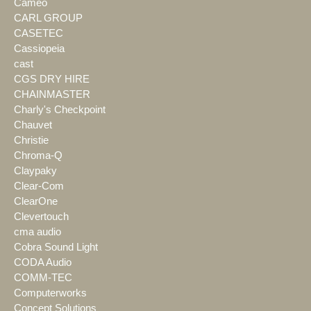
Cameo
CARL GROUP
CASETEC
Cassiopeia
cast
CGS DRY HIRE
CHAINMASTER
Charly's Checkpoint
Chauvet
Christie
Chroma-Q
Claypaky
Clear-Com
ClearOne
Clevertouch
cma audio
Cobra Sound Light
CODA Audio
COMM-TEC
Computerworks
Concept Solutions