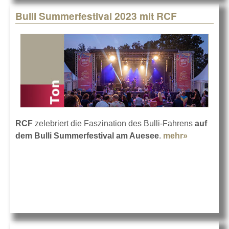
Bulli Summerfestival 2023 mit RCF
RCF
zelebriert die Faszination des Bulli-Fahrens
auf
dem Bulli Summerfestival am Auesee
.
mehr»
about Bull
Summerfes
2023 mit 