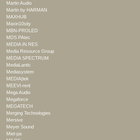
Martin Audio
Martin by HARMAN
MAXHUB
Maxin10sity
MBN-PROLED
MDS PAtec
MEDIA IN RES
Media Resource Group
MEDIA SPECTRUM
MediaLantic
Mediasystem
MEDIA|tek
MEEVI-rent
Mega Audio
Megaforce
MEGATECH
Merging Technologies
Mersive
Meyer Sound
Miet-pa