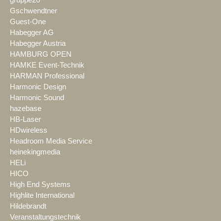
gruppe20
Gschwendtner
Guest-One
Habegger AG
Habegger Austria
HAMBURG OPEN
HAMKE Event-Technik
HARMAN Professional
Harmonic Design
Harmonic Sound
hazebase
HB-Laser
HDwireless
Headroom Media Service
heinekingmedia
HELi
HICO
High End Systems
Highlite International
Hildebrandt
Veranstaltungstechnik