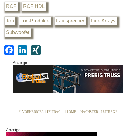
RCF
RCF HDL
Ton
Ton-Produkte
Lautsprecher
Line Arrays
Subwoofer
F
Li
XI
a
n
N
Anzeige
c
k
G
e
e
b
dI
o
n
o
< vorheriger Beitrag
Home
nächster Beitrag>
k
Anzeige