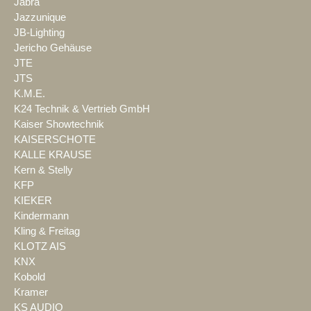
Jabra
Jazzunique
JB-Lighting
Jericho Gehäuse
JTE
JTS
K.M.E.
K24 Technik & Vertrieb GmbH
Kaiser Showtechnik
KAISERSCHOTE
KALLE KRAUSE
Kern & Stelly
KFP
KIEKER
Kindermann
Kling & Freitag
KLOTZ AIS
KNX
Kobold
Kramer
KS AUDIO