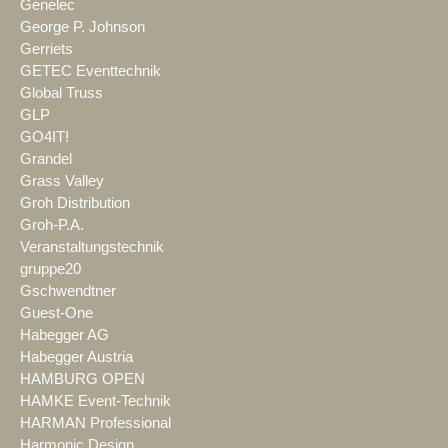
Genelec
George P. Johnson
Gerriets
GETEC Eventtechnik
Global Truss
GLP
GO4IT!
Grandel
Grass Valley
Groh Distribution
Groh-P.A.
Veranstaltungstechnik
gruppe20
Gschwendtner
Guest-One
Habegger AG
Habegger Austria
HAMBURG OPEN
HAMKE Event-Technik
HARMAN Professional
Harmonic Design