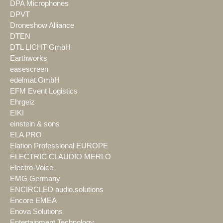
DPA Microphones
DPVT
Droneshow Alliance
DTEN
DTL LICHT GmbH
Earthworks
easescreen
edelmat.GmbH
EFM Event Logistics
Ehrgeiz
EIKI
einstein & sons
ELA PRO
Elation Professional EUROPE
ELECTRIC CLAUDIO MERLO
Electro-Voice
EMG Germany
ENCIRCLED audio.solutions
Encore EMEA
Enova Solutions
Entertainment Technology