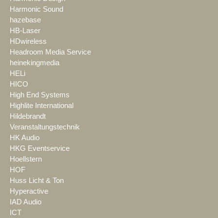
Harmonic Sound
hazebase
HB-Laser
HDwireless
Headroom Media Service
heinekingmedia
HELi
HICO
High End Systems
Highlite International
Hildebrandt
Veranstaltungstechnik
HK Audio
HKG Eventservice
Hoellstern
HOF
Huss Licht & Ton
Hyperactive
IAD Audio
ICT