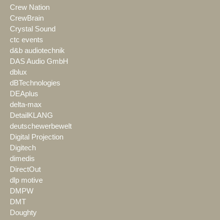
Crew Nation
CrewBrain
Crystal Sound
ctc events
d&b audiotechnik
DAS Audio GmbH
dblux
dBTechnologies
DEAplus
delta-max
DetailKLANG
deutschewerbewelt
Digital Projection
Digitech
dimedis
DirectOut
dlp motive
DMPW
DMT
Doughty