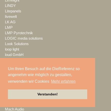
Limelight
LINDY
Litepanels
livewelt
LK AG
LMP
LMP Pyrotechnik
LOGIC media solutions
Look Solutions
loop light
loud GmbH
LTH
LTT Group
Um Ihren Besuch auf die DieReferenz so
Ludwig Kameraverleih
angenehm wie möglich zu gestalten,
Lupax
verwenden wir Cookies
Mehr erfahren
LUXAV
LYNX Media Systems
m.i.b
Verstanden!
MA Lighting
mac. brand spaces
Mach Audio