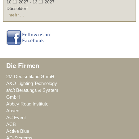
10.11.2027
-
13.11.2027
Düsseldorf
mehr ...
Die Firmen
2M Deutschland GmbH
A&O Lighting Technology
a/c/t Beratungs & System
GmbH
Abbey Road Institute
Absen
AC Event
ACB
Active Blue
AD-Systems