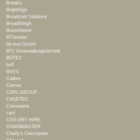
Brand-L
BrightSign
Broadcast Solutions
BroadWeigh
Brunckhorst
BT.innotec
btl next GmbH
BTL Veranstaltungstechnik
BÜTEC
bvft
BVVS
Calibre
Cameo
CARL GROUP
CASETEC
Cassiopeia
cast
CGS DRY HIRE
CHAINMASTER
Charly's Checkpoint