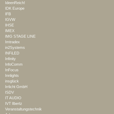
IdeenReich!
IDK Europe
IFB
IGVW
IHSE
IMEX
IMG STAGE LINE
Imtradex
in2Systems
INFiLED
Infinity
InfoComm
InFocus
Innlights
insglück
Irrlicht GmbH
ISDV
IT AUDIO
IVT Ilbertz
Veranstaltungstechnik